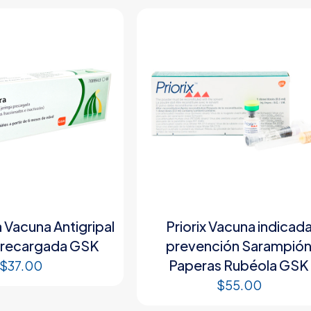
a Vacuna Antigripal
Priorix Vacuna indicad
Precargada GSK
prevención Sarampió
Paperas Rubéola GSK
$
37.00
$
55.00