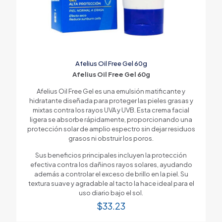
Afelius Oil Free Gel 60g
Afelius Oil Free Gel 60g
Afelius Oil Free Gel es una emulsión matificante y
hidratante diseñada para proteger las pieles grasas y
mixtas contra los rayos UVA y UVB. Esta crema facial
ligera se absorbe rápidamente, proporcionando una
protección solar de amplio espectro sin dejar residuos
grasos ni obstruir los poros.
Sus beneficios principales incluyen la protección
efectiva contra los dañinos rayos solares, ayudando
además a controlar el exceso de brillo en la piel. Su
textura suave y agradable al tacto la hace ideal para el
uso diario bajo el sol.
$
33.23