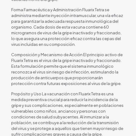
Forma Farmacéutica y Administración Fluarix Tetra se
administra mediante inyección intramuscular, una vía eficaz
para garantizar la adecuada respuesta inmunológica del
organismo. Cada dosis de esta vacuna contiene 60
microgramos de virus de la gripe inactivado y fraccionado,
lo que asegura una protección eficaz contra las cepas del
virus incluidas en su composición.
Composición y Mecanismo de Acción El principio activo de
Fluarix Tetra es el virus de la gripe inactivado y fraccionado.
Esta formulación permite que el sistema inmunológico
reconozca el virus sin riesgo de infección, estimulando la
producción de anticuerpos que proporcionarán
protección contra futuras exposiciones al virus de la gripe.
Propósito y Uso La vacunación con Fluarix Tetra es una
medida preventiva crucial para reducir la incidencia de la
gripe y sus complicaciones, especialmente en poblaciones
vulnerables como niños, ancianos y personas con
condiciones de salud subyacentes. Al inmunizar a la
población, se contribuye a la reducción de la transmisión
del virus y se protege a aquellos que tienen mayor riesgo de
sufrir complicaciones graves a causa de la gripe.