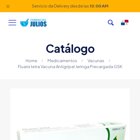
✕
Servicio de Delivery desde las
10:00 AM
Catálogo
Home
Medicamentos
Vacunas
Fluarix tetra Vacuna Antigripal Jeringa Precargada GSK