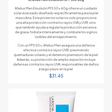
Afelius Men Emulsión FPS 50+ 60g ofrece un cuidado
solar avanzado diseñado específicamente para la piel
masculina. Este protector solar no solo proporciona
una alta protección contra los rayos UVA y UVB, sino
que también ayuda a regular la producción excesiva
de grasa, hidrata intensamente y combate los signos
visibles del envejecimiento.
Con un FPS 50+, Afelius Men asegura una defensa
efectiva contra los rayos UVB, previniendo
quemaduras solares y el deterioro prematuro de la piel.
Además, su protección de amplio espectro incluye
defensas contra los rayos UVA, responsables de daños
a largo plazo en la piel.
$
31.45