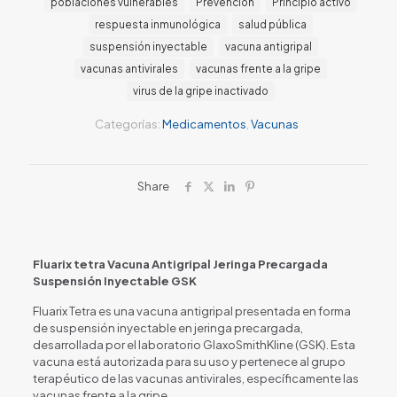
poblaciones vulnerables
Prevención
Principio activo
respuesta inmunológica
salud pública
suspensión inyectable
vacuna antigripal
vacunas antivirales
vacunas frente a la gripe
virus de la gripe inactivado
Categorías:
Medicamentos
,
Vacunas
Share
Fluarix tetra Vacuna Antigripal Jeringa Precargada
Suspensión Inyectable GSK
Fluarix Tetra es una vacuna antigripal presentada en forma
de suspensión inyectable en jeringa precargada,
desarrollada por el laboratorio GlaxoSmithKline (GSK). Esta
vacuna está autorizada para su uso y pertenece al grupo
terapéutico de las vacunas antivirales, específicamente las
vacunas frente a la gripe.