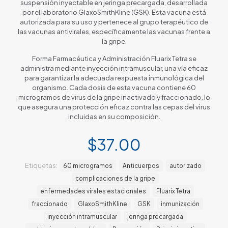
suspensión inyectable en jeringa precargada, desarrollada
por el laboratorio GlaxoSmithKline (GSK). Esta vacuna está
autorizada para su uso y pertenece al grupo terapéutico de
las vacunas antivirales, específicamente las vacunas frente a
la gripe.
Forma Farmacéutica y Administración Fluarix Tetra se
administra mediante inyección intramuscular, una vía eficaz
para garantizar la adecuada respuesta inmunológica del
organismo. Cada dosis de esta vacuna contiene 60
microgramos de virus de la gripe inactivado y fraccionado, lo
que asegura una protección eficaz contra las cepas del virus
incluidas en su composición.
$
37.00
Etiquetas:
60 microgramos
Anticuerpos
autorizado
complicaciones de la gripe
enfermedades virales estacionales
Fluarix Tetra
fraccionado
GlaxoSmithKline
GSK
inmunización
inyección intramuscular
jeringa precargada