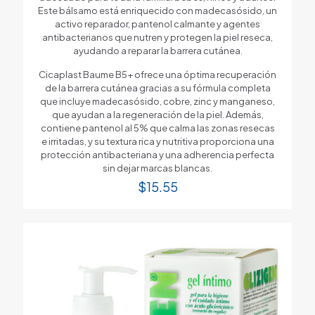
Este bálsamo está enriquecido con madecasósido, un
activo reparador, pantenol calmante y agentes
antibacterianos que nutren y protegen la piel reseca,
ayudando a reparar la barrera cutánea.
Cicaplast Baume B5+ ofrece una óptima recuperación
de la barrera cutánea gracias a su fórmula completa
que incluye madecasósido, cobre, zinc y manganeso,
que ayudan a la regeneración de la piel. Además,
contiene pantenol al 5% que calma las zonas resecas
e irritadas, y su textura rica y nutritiva proporciona una
protección antibacteriana y una adherencia perfecta
sin dejar marcas blancas.
$
15.55