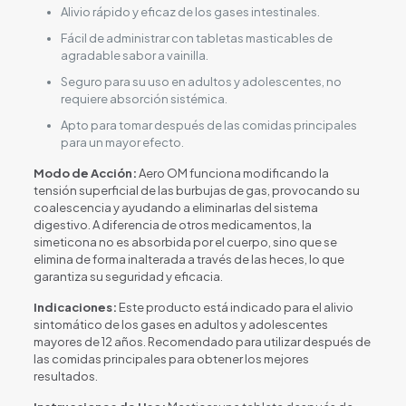
Alivio rápido y eficaz de los gases intestinales.
Fácil de administrar con tabletas masticables de
agradable sabor a vainilla.
Seguro para su uso en adultos y adolescentes, no
requiere absorción sistémica.
Apto para tomar después de las comidas principales
para un mayor efecto.
Modo de Acción:
Aero OM funciona modificando la
tensión superficial de las burbujas de gas, provocando su
coalescencia y ayudando a eliminarlas del sistema
digestivo. A diferencia de otros medicamentos, la
simeticona no es absorbida por el cuerpo, sino que se
elimina de forma inalterada a través de las heces, lo que
garantiza su seguridad y eficacia.
Indicaciones:
Este producto está indicado para el alivio
sintomático de los gases en adultos y adolescentes
mayores de 12 años. Recomendado para utilizar después de
las comidas principales para obtener los mejores
resultados.