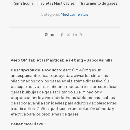
Simeticona
Tabletas Masticables
tratamiento de gases
Categoría:
Medicamentos
Share
Aero OM Tabletas Masticables 40 mg – Sabor Vainilla
Descripción del Producto:
Aero OM 40 mg es un
antiespumante eficaz que ayuda a aliviar los síntomas
relacionados con los gases en el sistema digestivo. Su
principio activo, la simeticona, reduce la tensión superficial
de las burbujas de gas, facilitando su eliminación y
proporcionando alivio rápido. Estas tabletas masticables
de sabor a vainilla son ideales para adultos y adolescentes
a partir de los 12 años que buscan una solución cómoda y
efectiva para los problemas de gases.
Beneficios Clave: