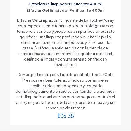
Effaclar Gel limpiador Purificante 400ml
Effaclar Gel limpiador Purificante 400ml
Effaclar Gel Limpiador Purificante de La Roche-Posay
está especialmente formulado para la piel grasa con
tendencia acneica y propensa a imperfecciones. Este
gel ofrece una limpieza profunda y purifica la piel al
eliminar eficazmente las impurezas y el exceso de
grasa. Su fórmula enriquecida con la ciencia del
microbioma ayuda a mantener el equilibrio de la piel,
dejándola limpia y con una sensación fresca y
revitalizada.
Con un pH fisiológico y libre de alcohol, Effaclar Gel +
M es suave y bien tolerado incluso por las pieles
sensibles. No comedogénico y testeado
dermatológicamente en pieles con tendencia acneica,
este limpiador combate los puntos negros, controla el
brillo y mejora la textura de la piel, dejándola suave y sin
sensación de tirantez.
$
36.38