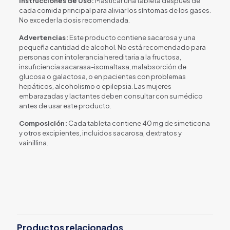
Instrucciones de Uso:
Masticar una tableta después de
cada comida principal para aliviar los síntomas de los gases.
No exceder la dosis recomendada.
Advertencias:
Este producto contiene sacarosa y una
pequeña cantidad de alcohol. No está recomendado para
personas con intolerancia hereditaria a la fructosa,
insuficiencia sacarasa-isomaltasa, malabsorción de
glucosa o galactosa, o en pacientes con problemas
hepáticos, alcoholismo o epilepsia. Las mujeres
embarazadas y lactantes deben consultar con su médico
antes de usar este producto.
Composición:
Cada tableta contiene 40 mg de simeticona
y otros excipientes, incluidos sacarosa, dextratos y
vainillina.
Productos relacionados