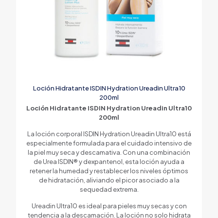
Loción Hidratante ISDIN Hydration Ureadin Ultra10
200ml
Loción Hidratante ISDIN Hydration Ureadin Ultra10
200ml
La loción corporal ISDIN Hydration Ureadin Ultra10 está
especialmente formulada para el cuidado intensivo de
la piel muy seca y descamativa. Con una combinación
de Urea ISDIN® y dexpantenol, esta loción ayuda a
retener la humedad y restablecer los niveles óptimos
de hidratación, aliviando el picor asociado a la
sequedad extrema.
Ureadin Ultra10 es ideal para pieles muy secas y con
tendencia a la descamación. La loción no solo hidrata