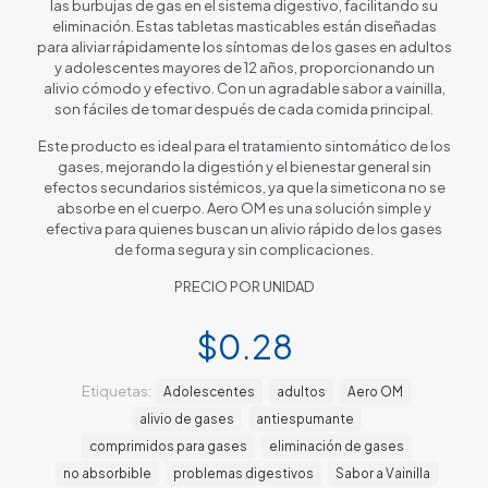
las burbujas de gas en el sistema digestivo, facilitando su
eliminación. Estas tabletas masticables están diseñadas
para aliviar rápidamente los síntomas de los gases en adultos
y adolescentes mayores de 12 años, proporcionando un
alivio cómodo y efectivo. Con un agradable sabor a vainilla,
son fáciles de tomar después de cada comida principal.
Este producto es ideal para el tratamiento sintomático de los
gases, mejorando la digestión y el bienestar general sin
efectos secundarios sistémicos, ya que la simeticona no se
absorbe en el cuerpo. Aero OM es una solución simple y
efectiva para quienes buscan un alivio rápido de los gases
de forma segura y sin complicaciones.
PRECIO POR UNIDAD
$
0.28
Etiquetas:
Adolescentes
adultos
Aero OM
alivio de gases
antiespumante
comprimidos para gases
eliminación de gases
no absorbible
problemas digestivos
Sabor a Vainilla