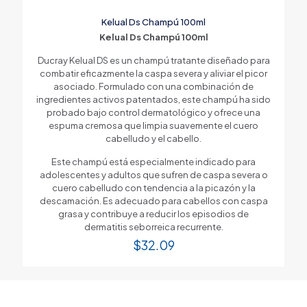
Kelual Ds Champú 100ml
Kelual Ds Champú 100ml
Ducray Kelual DS es un champú tratante diseñado para
combatir eficazmente la caspa severa y aliviar el picor
asociado. Formulado con una combinación de
ingredientes activos patentados, este champú ha sido
probado bajo control dermatológico y ofrece una
espuma cremosa que limpia suavemente el cuero
cabelludo y el cabello.
Este champú está especialmente indicado para
adolescentes y adultos que sufren de caspa severa o
cuero cabelludo con tendencia a la picazón y la
descamación. Es adecuado para cabellos con caspa
grasa y contribuye a reducir los episodios de
dermatitis seborreica recurrente.
$
32.09