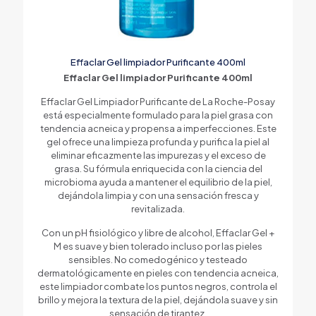
Effaclar Gel limpiador Purificante 400ml
Effaclar Gel limpiador Purificante 400ml
Effaclar Gel Limpiador Purificante de La Roche-Posay
está especialmente formulado para la piel grasa con
tendencia acneica y propensa a imperfecciones. Este
gel ofrece una limpieza profunda y purifica la piel al
eliminar eficazmente las impurezas y el exceso de
grasa. Su fórmula enriquecida con la ciencia del
microbioma ayuda a mantener el equilibrio de la piel,
dejándola limpia y con una sensación fresca y
revitalizada.
Con un pH fisiológico y libre de alcohol, Effaclar Gel +
M es suave y bien tolerado incluso por las pieles
sensibles. No comedogénico y testeado
dermatológicamente en pieles con tendencia acneica,
este limpiador combate los puntos negros, controla el
brillo y mejora la textura de la piel, dejándola suave y sin
sensación de tirantez.