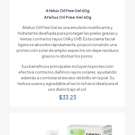
Afelius Oil Free Gel 60g
Afelius Oil Free Gel 60g
Afelius Oil Free Gel es una emulsión matificante y
hidratante diseñada para proteger las pieles grasas y
mixtas contra los rayos UVA y UVB. Esta crema facial
ligera se absorbe rápidamente, proporcionando una
protección solar de amplio espectro sin dejar residuos
grasos ni obstruir los poros.
Sus beneficios principales incluyen la protección
efectiva contra los dañinos rayos solares, ayudando
además a controlar el exceso de brillo en la piel. Su
textura suave y agradable al tacto la hace ideal para el
uso diario bajo el sol.
$
33.23