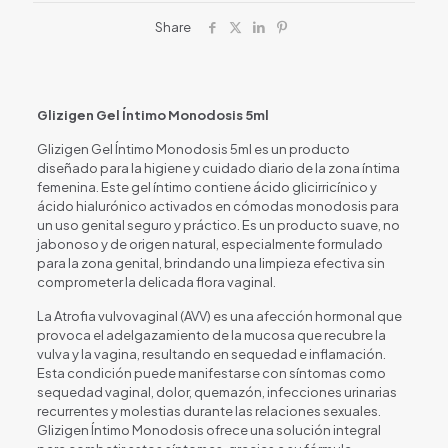
Share
Glizigen Gel Íntimo Monodosis 5ml
Glizigen Gel Íntimo Monodosis 5ml es un producto
diseñado para la higiene y cuidado diario de la zona íntima
femenina. Este gel íntimo contiene ácido glicirricínico y
ácido hialurónico activados en cómodas monodosis para
un uso genital seguro y práctico. Es un producto suave, no
jabonoso y de origen natural, especialmente formulado
para la zona genital, brindando una limpieza efectiva sin
comprometer la delicada flora vaginal.
La Atrofia vulvovaginal (AVV) es una afección hormonal que
provoca el adelgazamiento de la mucosa que recubre la
vulva y la vagina, resultando en sequedad e inflamación.
Esta condición puede manifestarse con síntomas como
sequedad vaginal, dolor, quemazón, infecciones urinarias
recurrentes y molestias durante las relaciones sexuales.
Glizigen Íntimo Monodosis ofrece una solución integral