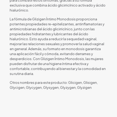
para combatir estos síntomas, gracias a su fórmula
exclusiva que combina ácido glicirricínico activado y ácido
hialurónico.
La fórmula de Glizigen Íntimo Monodosis proporciona
potentes propiedades re-epitelizantes, antinflamatorias y
antimicrobianas del ácido glicirricínico, junto con las
propiedades hidratantes y lubricantes del ácido
hialurónico. Esto ayuda a reducir la sequedad vaginal,
mejorar las relaciones sexuales y promover la salud vaginal
en general. Además, su formato en monodosis garantiza
una aplicación fácil y cómoda, evitando derrames y
desperdicios. Con Glizigen Íntimo Monodosis, las mujeres
pueden disfrutar de una higiene íntima efectiva y
confortable, contribuyendo al bienestar y la comodidad en
su rutina diaria.
Otros nombres para este producto: Glicigen, Glisigen,
Glycigen, Glycygen, Glysygen, Glyzygen, Glyzigen