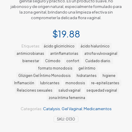
genital seguro y práctico. Es un producto suave, no
jabonoso y de origen natural, especialmente formulado para
la zona genital, brindando una limpieza efectiva sin
comprometer la delicada flora vaginal.
$
19.88
Etiquetas:
ácido glicirricínico
ácido hialurónico
antimicrobianas
antinflamatorias
atrofia vulvovaginal
bienestar
Cómodo
confort
Cuidado diario.
formato monodosis
gel íntimo
Glizigen Gel Íntimo Monodosis
hidratantes
higiene
Inflamación
lubricantes
monodosis
re-epitelizantes
Relaciones sexuales
salud vaginal
sequedad vaginal
zona íntima femenina
Categorías:
Catalysis
,
Gel Vaginal
,
Medicamentos
SKU:
0130