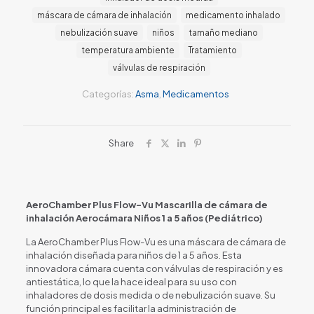
máscara de cámara de inhalación
medicamento inhalado
nebulización suave
niños
tamaño mediano
temperatura ambiente
Tratamiento
válvulas de respiración
Categorías:
Asma
,
Medicamentos
Share
AeroChamber Plus Flow-Vu Mascarilla de cámara de
inhalación Aerocámara Niños 1 a 5 años (Pediátrico)
La AeroChamber Plus Flow-Vu es una máscara de cámara de
inhalación diseñada para niños de 1 a 5 años. Esta
innovadora cámara cuenta con válvulas de respiración y es
antiestática, lo que la hace ideal para su uso con
inhaladores de dosis medida o de nebulización suave. Su
función principal es facilitar la administración de