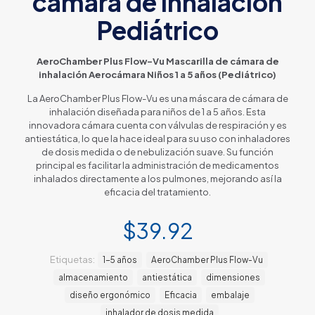
cámara de inhalación
Pediátrico
AeroChamber Plus Flow-Vu Mascarilla de cámara de
inhalación Aerocámara Niños 1 a 5 años (Pediátrico)
La AeroChamber Plus Flow-Vu es una máscara de cámara de
inhalación diseñada para niños de 1 a 5 años. Esta
innovadora cámara cuenta con válvulas de respiración y es
antiestática, lo que la hace ideal para su uso con inhaladores
de dosis medida o de nebulización suave. Su función
principal es facilitar la administración de medicamentos
inhalados directamente a los pulmones, mejorando así la
eficacia del tratamiento.
$
39.92
Etiquetas:
1-5 años
AeroChamber Plus Flow-Vu
almacenamiento
antiestática
dimensiones
diseño ergonómico
Eficacia
embalaje
inhalador de dosis medida