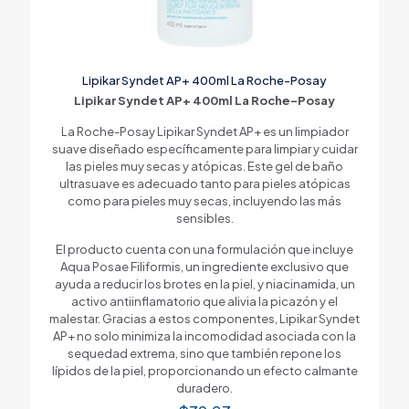
Lipikar Syndet AP+ 400ml La Roche-Posay
Lipikar Syndet AP+ 400ml La Roche-Posay
La Roche-Posay Lipikar Syndet AP+ es un limpiador
suave diseñado específicamente para limpiar y cuidar
las pieles muy secas y atópicas. Este gel de baño
ultrasuave es adecuado tanto para pieles atópicas
como para pieles muy secas, incluyendo las más
sensibles.
El producto cuenta con una formulación que incluye
Aqua Posae Filiformis, un ingrediente exclusivo que
ayuda a reducir los brotes en la piel, y niacinamida, un
activo antiinflamatorio que alivia la picazón y el
malestar. Gracias a estos componentes, Lipikar Syndet
AP+ no solo minimiza la incomodidad asociada con la
sequedad extrema, sino que también repone los
lípidos de la piel, proporcionando un efecto calmante
duradero.