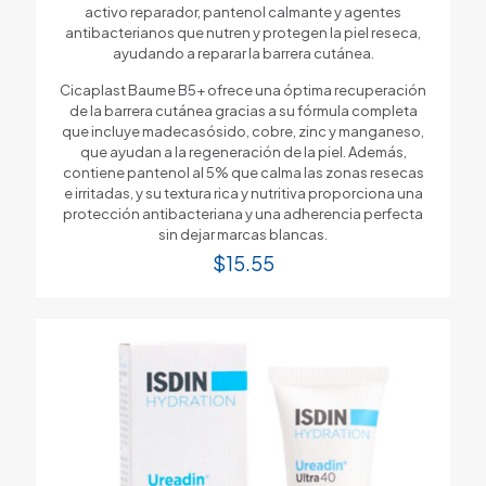
activo reparador, pantenol calmante y agentes
antibacterianos que nutren y protegen la piel reseca,
ayudando a reparar la barrera cutánea.
Cicaplast Baume B5+ ofrece una óptima recuperación
de la barrera cutánea gracias a su fórmula completa
que incluye madecasósido, cobre, zinc y manganeso,
que ayudan a la regeneración de la piel. Además,
contiene pantenol al 5% que calma las zonas resecas
e irritadas, y su textura rica y nutritiva proporciona una
protección antibacteriana y una adherencia perfecta
sin dejar marcas blancas.
$
15.55