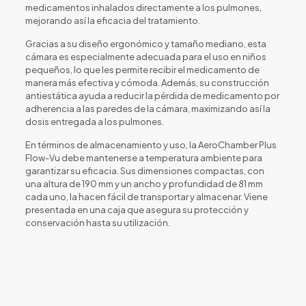
medicamentos inhalados directamente a los pulmones,
mejorando así la eficacia del tratamiento.
Gracias a su diseño ergonómico y tamaño mediano, esta
cámara es especialmente adecuada para el uso en niños
pequeños, lo que les permite recibir el medicamento de
manera más efectiva y cómoda. Además, su construcción
antiestática ayuda a reducir la pérdida de medicamento por
adherencia a las paredes de la cámara, maximizando así la
dosis entregada a los pulmones.
En términos de almacenamiento y uso, la AeroChamber Plus
Flow-Vu debe mantenerse a temperatura ambiente para
garantizar su eficacia. Sus dimensiones compactas, con
una altura de 190 mm y un ancho y profundidad de 81 mm
cada uno, la hacen fácil de transportar y almacenar. Viene
presentada en una caja que asegura su protección y
conservación hasta su utilización.