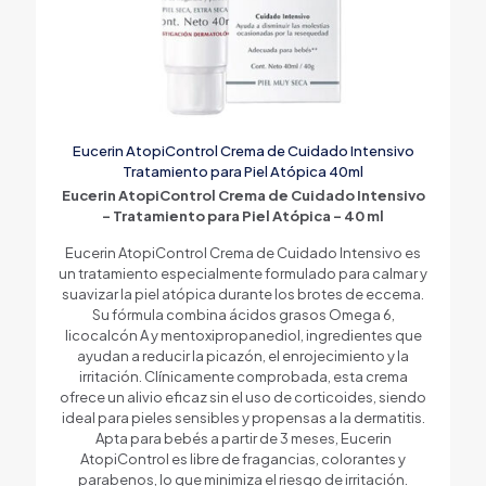
Eucerin AtopiControl Crema de Cuidado Intensivo
Tratamiento para Piel Atópica 40ml
Eucerin AtopiControl Crema de Cuidado Intensivo
– Tratamiento para Piel Atópica – 40 ml
Eucerin AtopiControl Crema de Cuidado Intensivo es
un tratamiento especialmente formulado para calmar y
suavizar la piel atópica durante los brotes de eccema.
Su fórmula combina ácidos grasos Omega 6,
licocalcón A y mentoxipropanediol, ingredientes que
ayudan a reducir la picazón, el enrojecimiento y la
irritación. Clínicamente comprobada, esta crema
ofrece un alivio eficaz sin el uso de corticoides, siendo
ideal para pieles sensibles y propensas a la dermatitis.
Apta para bebés a partir de 3 meses, Eucerin
AtopiControl es libre de fragancias, colorantes y
parabenos, lo que minimiza el riesgo de irritación.