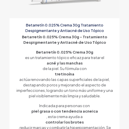
Betarretín 0.025% Crema 30g Tratamiento
Despigmentante y Antiacné de Uso Tópico
Betarretín 0.025% Crema 30g – Tratamiento
Despigmentante y Antiacné de Uso Tópico
Betarretín 0.025% Crema 30g
es un tratamiento tópico eficaz para tratar el
acné y las manchas
de la piel. Su fórmula con
tretinoína
actúa renovando las capas superficiales de la piel,
destapando poros y mejorando el aspecto de
imperfecciones, logrando un tono más uniforme y una
piel visiblemente más limpia y saludable.
Indicada para personas con
piel grasa o con tendencia acneica
, esta crema ayuda a
controlar los brotes
, reducir marcas y combatir la hiperpigmentación. Se