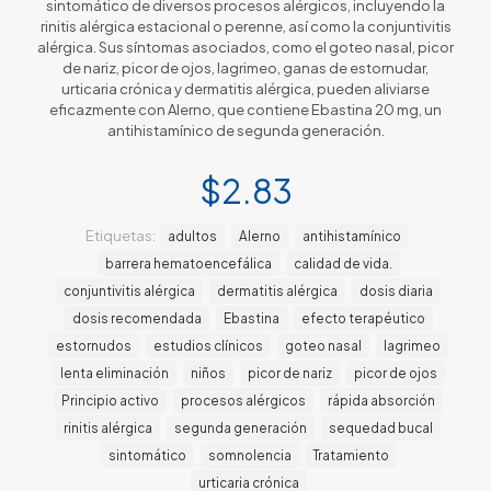
sintomático de diversos procesos alérgicos, incluyendo la
rinitis alérgica estacional o perenne, así como la conjuntivitis
alérgica. Sus síntomas asociados, como el goteo nasal, picor
de nariz, picor de ojos, lagrimeo, ganas de estornudar,
urticaria crónica y dermatitis alérgica, pueden aliviarse
eficazmente con Alerno, que contiene Ebastina 20 mg, un
antihistamínico de segunda generación.
$
2.83
Etiquetas:
adultos
Alerno
antihistamínico
barrera hematoencefálica
calidad de vida.
conjuntivitis alérgica
dermatitis alérgica
dosis diaria
dosis recomendada
Ebastina
efecto terapéutico
estornudos
estudios clínicos
goteo nasal
lagrimeo
lenta eliminación
niños
picor de nariz
picor de ojos
Principio activo
procesos alérgicos
rápida absorción
rinitis alérgica
segunda generación
sequedad bucal
sintomático
somnolencia
Tratamiento
urticaria crónica