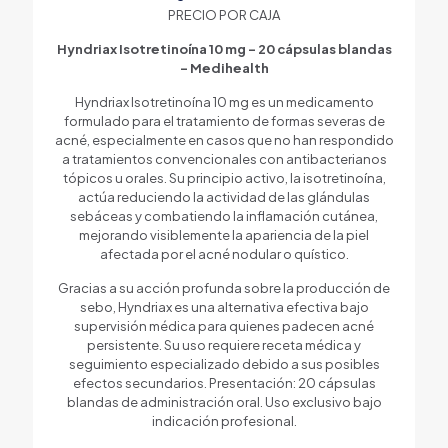
PRECIO POR CAJA
Hyndriax Isotretinoína 10 mg – 20 cápsulas blandas
– Medihealth
Hyndriax Isotretinoína 10 mg es un medicamento
formulado para el tratamiento de formas severas de
acné, especialmente en casos que no han respondido
a tratamientos convencionales con antibacterianos
tópicos u orales. Su principio activo, la isotretinoína,
actúa reduciendo la actividad de las glándulas
sebáceas y combatiendo la inflamación cutánea,
mejorando visiblemente la apariencia de la piel
afectada por el acné nodular o quístico.
Gracias a su acción profunda sobre la producción de
sebo, Hyndriax es una alternativa efectiva bajo
supervisión médica para quienes padecen acné
persistente. Su uso requiere receta médica y
seguimiento especializado debido a sus posibles
efectos secundarios. Presentación: 20 cápsulas
blandas de administración oral. Uso exclusivo bajo
indicación profesional.