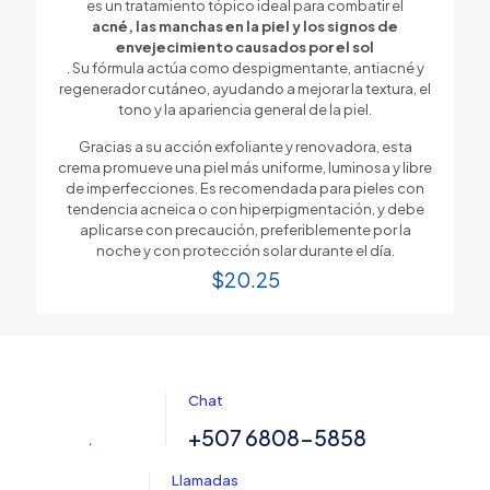
es un tratamiento tópico ideal para combatir el
acné, las manchas en la piel y los signos de
envejecimiento causados por el sol
. Su fórmula actúa como despigmentante, antiacné y
regenerador cutáneo, ayudando a mejorar la textura, el
tono y la apariencia general de la piel.
Gracias a su acción exfoliante y renovadora, esta
crema promueve una piel más uniforme, luminosa y libre
de imperfecciones. Es recomendada para pieles con
tendencia acneica o con hiperpigmentación, y debe
aplicarse con precaución, preferiblemente por la
noche y con protección solar durante el día.
$
20.25
Chat
+507 6808-5858
Llamadas