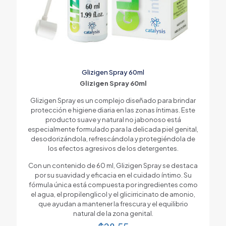
Glizigen Spray 60ml
Glizigen Spray 60ml
Glizigen Spray es un complejo diseñado para brindar
protección e higiene diaria en las zonas íntimas. Este
producto suave y natural no jabonoso está
especialmente formulado para la delicada piel genital,
desodorizándola, refrescándola y protegiéndola de
los efectos agresivos de los detergentes.
Con un contenido de 60 ml, Glizigen Spray se destaca
por su suavidad y eficacia en el cuidado íntimo. Su
fórmula única está compuesta por ingredientes como
el agua, el propilenglicol y el glicirricinato de amonio,
que ayudan a mantener la frescura y el equilibrio
natural de la zona genital.