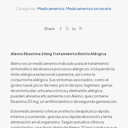
Categorías:
Medicamentos
,
Medicamentos sin receta
Share
Alerno Ebastina 20mg Tratamiento Rinitis Alérgica
Alerno es un medicamento indicado para el tratamiento
sintomático de diversos procesos alérgicos, incluyendo la
rinitis alérgica estacional o perenne, así como la
conjuntivitis alérgica. Sus síntomas asociados, como el
goteo nasal, picor de nariz, picor de ojos, lagrimeo, ganas
de estornudar, urticaria crónica y dermatitis alérgica,
pueden aliviarse eficazmente con Alerno, que contiene
Ebastina 20 mg, un antihistamínico de segunda generación.
Este medicamento ofrece un efecto terapéutico rápido,
intenso y sostenido, gracias a su rápida absorción y lenta
eliminación en el organismo. Según estudios clínicos
controlados, una dosis diaria de Alerno 20 mg conduce a un