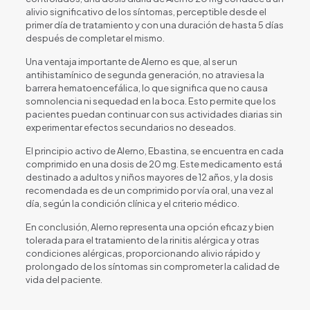
alivio significativo de los síntomas, perceptible desde el
primer día de tratamiento y con una duración de hasta 5 días
después de completar el mismo.
Una ventaja importante de Alerno es que, al ser un
antihistamínico de segunda generación, no atraviesa la
barrera hematoencefálica, lo que significa que no causa
somnolencia ni sequedad en la boca. Esto permite que los
pacientes puedan continuar con sus actividades diarias sin
experimentar efectos secundarios no deseados.
El principio activo de Alerno, Ebastina, se encuentra en cada
comprimido en una dosis de 20 mg. Este medicamento está
destinado a adultos y niños mayores de 12 años, y la dosis
recomendada es de un comprimido por vía oral, una vez al
día, según la condición clínica y el criterio médico.
En conclusión, Alerno representa una opción eficaz y bien
tolerada para el tratamiento de la rinitis alérgica y otras
condiciones alérgicas, proporcionando alivio rápido y
prolongado de los síntomas sin comprometer la calidad de
vida del paciente.