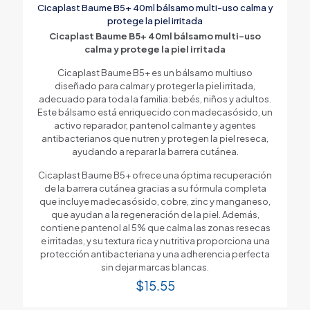
Cicaplast Baume B5+ 40ml bálsamo multi-uso calma y
protege la piel irritada
Cicaplast Baume B5+ 40ml bálsamo multi-uso
calma y protege la piel irritada
Cicaplast Baume B5+ es un bálsamo multiuso
diseñado para calmar y proteger la piel irritada,
adecuado para toda la familia: bebés, niños y adultos.
Este bálsamo está enriquecido con madecasósido, un
activo reparador, pantenol calmante y agentes
antibacterianos que nutren y protegen la piel reseca,
ayudando a reparar la barrera cutánea.
Cicaplast Baume B5+ ofrece una óptima recuperación
de la barrera cutánea gracias a su fórmula completa
que incluye madecasósido, cobre, zinc y manganeso,
que ayudan a la regeneración de la piel. Además,
contiene pantenol al 5% que calma las zonas resecas
e irritadas, y su textura rica y nutritiva proporciona una
protección antibacteriana y una adherencia perfecta
sin dejar marcas blancas.
$
15.55