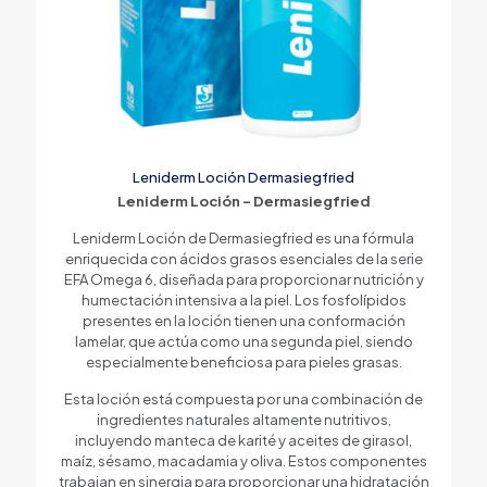
Leniderm Loción Dermasiegfried
Leniderm Loción – Dermasiegfried
Leniderm Loción de Dermasiegfried es una fórmula
enriquecida con ácidos grasos esenciales de la serie
EFA Omega 6, diseñada para proporcionar nutrición y
humectación intensiva a la piel. Los fosfolípidos
presentes en la loción tienen una conformación
lamelar, que actúa como una segunda piel, siendo
especialmente beneficiosa para pieles grasas.
Esta loción está compuesta por una combinación de
ingredientes naturales altamente nutritivos,
incluyendo manteca de karité y aceites de girasol,
maíz, sésamo, macadamia y oliva. Estos componentes
trabajan en sinergia para proporcionar una hidratación