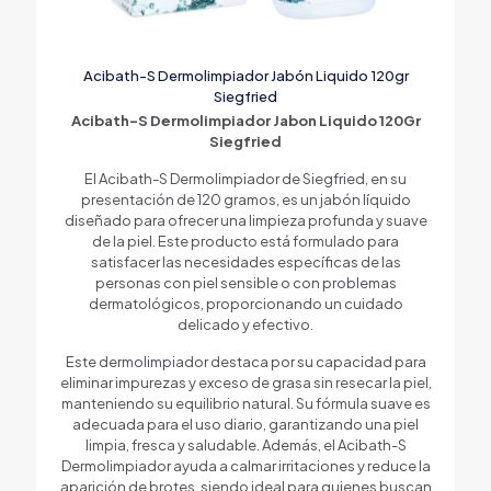
Acibath-S Dermolimpiador Jabón Liquido 120gr
Siegfried
Acibath-S Dermolimpiador Jabon Liquido 120Gr
Siegfried
El Acibath-S Dermolimpiador de Siegfried, en su
presentación de 120 gramos, es un jabón líquido
diseñado para ofrecer una limpieza profunda y suave
de la piel. Este producto está formulado para
satisfacer las necesidades específicas de las
personas con piel sensible o con problemas
dermatológicos, proporcionando un cuidado
delicado y efectivo.
Este dermolimpiador destaca por su capacidad para
eliminar impurezas y exceso de grasa sin resecar la piel,
manteniendo su equilibrio natural. Su fórmula suave es
adecuada para el uso diario, garantizando una piel
limpia, fresca y saludable. Además, el Acibath-S
Dermolimpiador ayuda a calmar irritaciones y reduce la
aparición de brotes, siendo ideal para quienes buscan