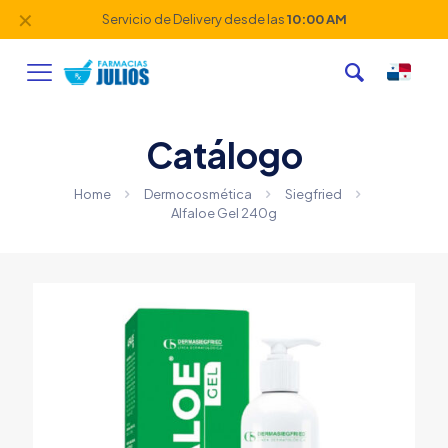
✕
Servicio de Delivery desde las
10:00 AM
Catálogo
Home
Dermocosmética
Siegfried
Alfaloe Gel 240g