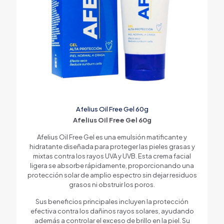
Afelius Oil Free Gel 60g
Afelius Oil Free Gel 60g
Afelius Oil Free Gel es una emulsión matificante y
hidratante diseñada para proteger las pieles grasas y
mixtas contra los rayos UVA y UVB. Esta crema facial
ligera se absorbe rápidamente, proporcionando una
protección solar de amplio espectro sin dejar residuos
grasos ni obstruir los poros.
Sus beneficios principales incluyen la protección
efectiva contra los dañinos rayos solares, ayudando
además a controlar el exceso de brillo en la piel. Su