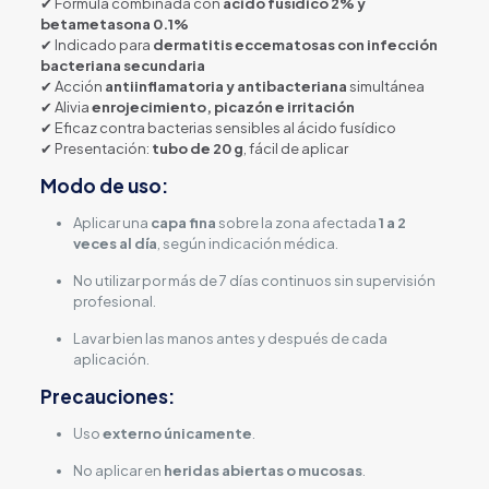
✔ Fórmula combinada con
ácido fusídico 2% y
betametasona 0.1%
✔ Indicado para
dermatitis eccematosas con infección
bacteriana secundaria
✔ Acción
antiinflamatoria y antibacteriana
simultánea
✔ Alivia
enrojecimiento, picazón e irritación
✔ Eficaz contra bacterias sensibles al ácido fusídico
✔ Presentación:
tubo de 20 g
, fácil de aplicar
Modo de uso:
Aplicar una
capa fina
sobre la zona afectada
1 a 2
veces al día
, según indicación médica.
No utilizar por más de 7 días continuos sin supervisión
profesional.
Lavar bien las manos antes y después de cada
aplicación.
Precauciones:
Uso
externo únicamente
.
No aplicar en
heridas abiertas o mucosas
.