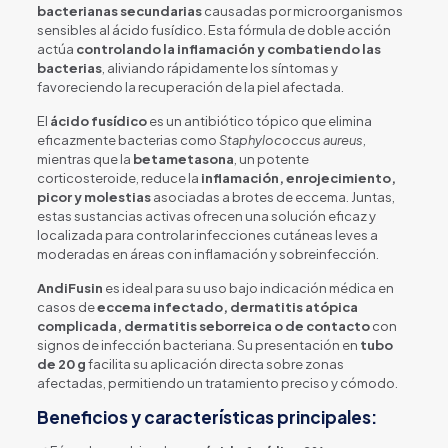
bacterianas secundarias
causadas por microorganismos
sensibles al ácido fusídico. Esta fórmula de doble acción
actúa
controlando la inflamación y combatiendo las
bacterias
, aliviando rápidamente los síntomas y
favoreciendo la recuperación de la piel afectada.
El
ácido fusídico
es un antibiótico tópico que elimina
eficazmente bacterias como
Staphylococcus aureus
,
mientras que la
betametasona
, un potente
corticosteroide, reduce la
inflamación, enrojecimiento,
picor y molestias
asociadas a brotes de eccema. Juntas,
estas sustancias activas ofrecen una solución eficaz y
localizada para controlar infecciones cutáneas leves a
moderadas en áreas con inflamación y sobreinfección.
AndiFusin
es ideal para su uso bajo indicación médica en
casos de
eccema infectado, dermatitis atópica
complicada, dermatitis seborreica o de contacto
con
signos de infección bacteriana. Su presentación en
tubo
de 20 g
facilita su aplicación directa sobre zonas
afectadas, permitiendo un tratamiento preciso y cómodo.
Beneficios y características principales: