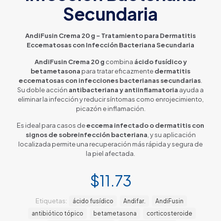
Secundaria
AndiFusin Crema 20 g – Tratamiento para Dermatitis
Eccematosas con Infección Bacteriana Secundaria
AndiFusin Crema 20 g
combina
ácido fusídico y
betametasona
para tratar eficazmente
dermatitis
eccematosas con infecciones bacterianas secundarias
.
Su doble acción
antibacteriana y antiinflamatoria
ayuda a
eliminar la infección y reducir síntomas como enrojecimiento,
picazón e inflamación.
Es ideal para casos de
eccema infectado o dermatitis con
signos de sobreinfección bacteriana
, y su aplicación
localizada permite una recuperación más rápida y segura de
la piel afectada.
$
11.73
Etiquetas:
ácido fusídico
Andifar.
AndiFusin
antibiótico tópico
betametasona
corticosteroide