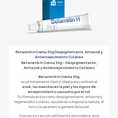
Betarretín H Crema 30g Despigmentante, Antiacné y
Antienvejecimiento Cutáneo
Betarretín H Crema 30g – Despigmentante,
Antiacné y Antienvejecimiento Cutáneo
Betarretín H Crema 30g
es un tratamiento tópico ideal para combatir el
acné, las manchas en la piel y los signos de
envejecimiento causados por el sol
. Su fórmula actúa como despigmentante, antiacné y
regenerador cutáneo, ayudando a mejorar la textura, el
tono y la apariencia general de la piel.
Gracias a su acción exfoliante y renovadora, esta