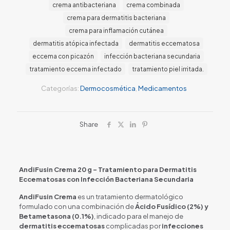
crema antibacteriana
crema combinada
crema para dermatitis bacteriana
crema para inflamación cutánea
dermatitis atópica infectada
dermatitis eccematosa
eccema con picazón
infección bacteriana secundaria
tratamiento eccema infectado
tratamiento piel irritada.
Categorías:
Dermocosmética
,
Medicamentos
Share
AndiFusin Crema 20 g – Tratamiento para Dermatitis
Eccematosas con Infección Bacteriana Secundaria
AndiFusin Crema
es un tratamiento dermatológico
formulado con una combinación de
Ácido Fusídico (2%) y
Betametasona (0.1%)
, indicado para el manejo de
dermatitis eccematosas
complicadas por
infecciones