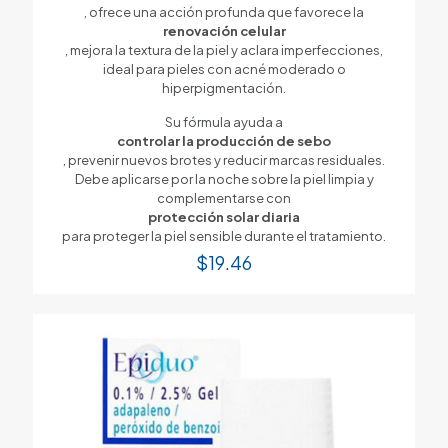
, ofrece una acción profunda que favorece la
renovación celular
, mejora la textura de la piel y aclara imperfecciones,
ideal para pieles con acné moderado o
hiperpigmentación.
Su fórmula ayuda a
controlar la producción de sebo
, prevenir nuevos brotes y reducir marcas residuales.
Debe aplicarse por la noche sobre la piel limpia y
complementarse con
protección solar diaria
para proteger la piel sensible durante el tratamiento.
$
19.46