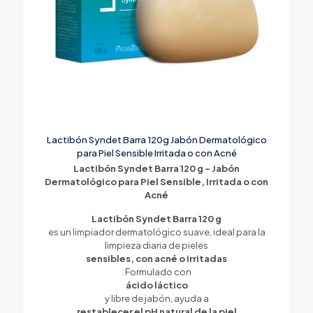
Lactibón Syndet Barra 120g Jabón Dermatológico
para Piel Sensible Irritada o con Acné
Lactibón Syndet Barra 120 g – Jabón
Dermatológico para Piel Sensible, Irritada o con
Acné
Lactibón Syndet Barra 120 g
es un limpiador dermatológico suave, ideal para la
limpieza diaria de pieles
sensibles, con acné o irritadas
. Formulado con
ácido láctico
y libre de jabón, ayuda a
restablecer el pH natural de la piel