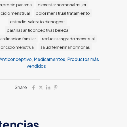
a precio panama
bienestar hormonal mujer
 ciclo menstrual
dolor menstrual tratamiento
estradiol valerato dienogest
pastillas anticonceptivas beleza
lanificacion familiar
reducir sangrado menstrual
or ciclo menstrual
salud femenina hormonas
Anticonceptivo
,
Medicamentos
,
Productos más
vendidos
Share
tencias