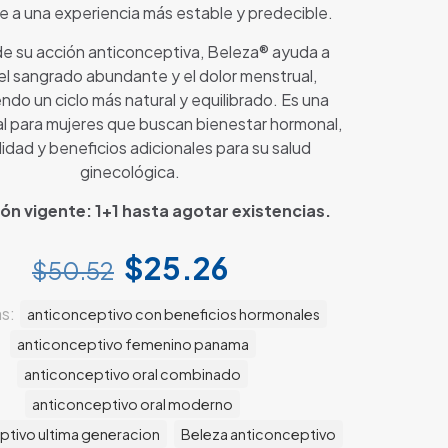
e a una experiencia más estable y predecible.
e su acción anticonceptiva, Beleza® ayuda a
 el sangrado abundante y el dolor menstrual,
ndo un ciclo más natural y equilibrado. Es una
al para mujeres que buscan bienestar hormonal,
dad y beneficios adicionales para su salud
ginecológica.
n vigente: 1+1 hasta agotar existencias.
El
El
$
25.26
$
50.52
precio
precio
as:
anticonceptivo con beneficios hormonales
original
actual
anticonceptivo femenino panama
era:
es:
anticonceptivo oral combinado
$50.52.
$25.26.
anticonceptivo oral moderno
ptivo ultima generacion
Beleza anticonceptivo