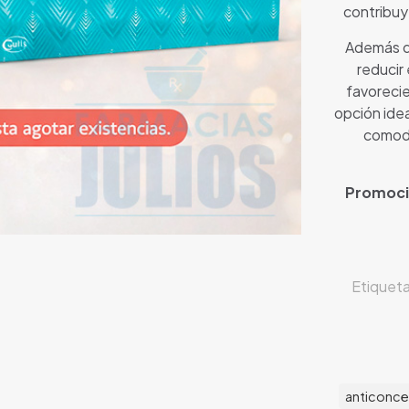
contribuy
Además d
reducir
favorecie
opción ide
comodi
Promoció
Etiquet
anticonce