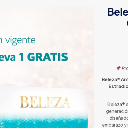
Bel
Pr
Beleza® An
Estradio
Beleza® e
generación
diseñado
embarazo y m