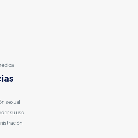
 médica
ias
ón sexual
nder su uso
inistración