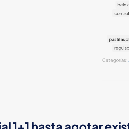
belez
control
pastillas p
regulad
Categorías:
l 1+1 hasta agotar exis