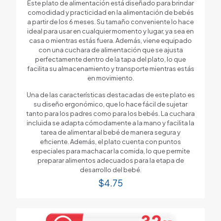
Este plato de alimentación está diseñado para brindar
comodidad y practicidad en la alimentación de bebés
a partir de los 6 meses. Su tamaño conveniente lo hace
ideal para usar en cualquier momento y lugar, ya sea en
casa o mientras estás fuera. Además, viene equipado
con una cuchara de alimentación que se ajusta
perfectamente dentro de la tapa del plato, lo que
facilita su almacenamiento y transporte mientras estás
en movimiento.
Una de las características destacadas de este plato es
su diseño ergonómico, que lo hace fácil de sujetar
tanto para los padres como para los bebés. La cuchara
incluida se adapta cómodamente a la mano y facilita la
tarea de alimentar al bebé de manera segura y
eficiente. Además, el plato cuenta con puntos
especiales para machacar la comida, lo que permite
preparar alimentos adecuados para la etapa de
desarrollo del bebé.
$
4.75