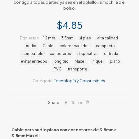
contigo a todas partes, ya sea en el bolsillo, la mochila o el
bolso.
$
4.85
Etiquetas:
1.2 mts
3.5mm
4 pies
alta calidad
Audio
Cable
colores variados
compacto
compatible
conectores
dispositivo
entrada
evitar enredos
longitud
Maxell
níquel
plano
PVC
transporte
Categoría:
Tecnología y Consumibles
Share
Cable para audio plano con conectores de 3.5mm a
3.5mm Maxell