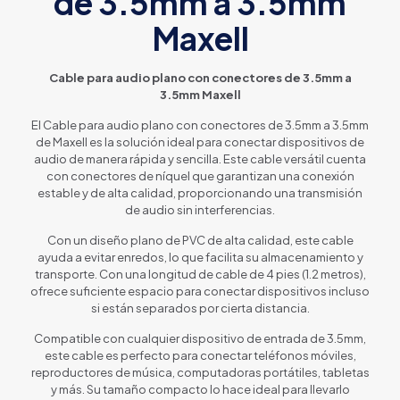
de 3.5mm a 3.5mm
Maxell
Cable para audio plano con conectores de 3.5mm a
3.5mm Maxell
El Cable para audio plano con conectores de 3.5mm a 3.5mm
de Maxell es la solución ideal para conectar dispositivos de
audio de manera rápida y sencilla. Este cable versátil cuenta
con conectores de níquel que garantizan una conexión
estable y de alta calidad, proporcionando una transmisión
de audio sin interferencias.
Con un diseño plano de PVC de alta calidad, este cable
ayuda a evitar enredos, lo que facilita su almacenamiento y
transporte. Con una longitud de cable de 4 pies (1.2 metros),
ofrece suficiente espacio para conectar dispositivos incluso
si están separados por cierta distancia.
Compatible con cualquier dispositivo de entrada de 3.5mm,
este cable es perfecto para conectar teléfonos móviles,
reproductores de música, computadoras portátiles, tabletas
y más. Su tamaño compacto lo hace ideal para llevarlo