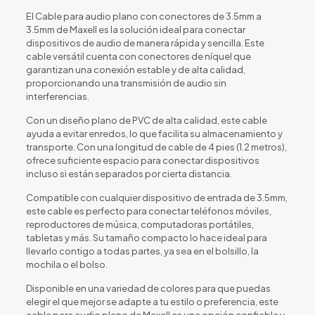
El Cable para audio plano con conectores de 3.5mm a
3.5mm de Maxell es la solución ideal para conectar
dispositivos de audio de manera rápida y sencilla. Este
cable versátil cuenta con conectores de níquel que
garantizan una conexión estable y de alta calidad,
proporcionando una transmisión de audio sin
interferencias.
Con un diseño plano de PVC de alta calidad, este cable
ayuda a evitar enredos, lo que facilita su almacenamiento y
transporte. Con una longitud de cable de 4 pies (1.2 metros),
ofrece suficiente espacio para conectar dispositivos
incluso si están separados por cierta distancia.
Compatible con cualquier dispositivo de entrada de 3.5mm,
este cable es perfecto para conectar teléfonos móviles,
reproductores de música, computadoras portátiles,
tabletas y más. Su tamaño compacto lo hace ideal para
llevarlo contigo a todas partes, ya sea en el bolsillo, la
mochila o el bolso.
Disponible en una variedad de colores para que puedas
elegir el que mejor se adapte a tu estilo o preferencia, este