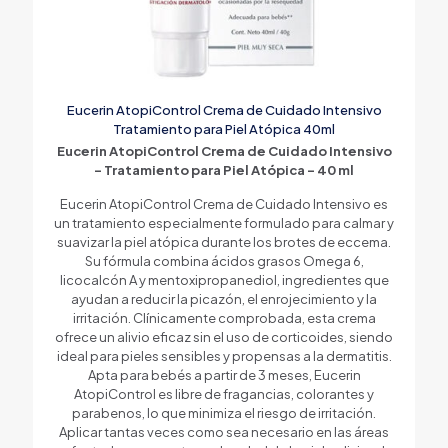
Eucerin AtopiControl Crema de Cuidado Intensivo
Tratamiento para Piel Atópica 40ml
Eucerin AtopiControl Crema de Cuidado Intensivo
– Tratamiento para Piel Atópica – 40 ml
Eucerin AtopiControl Crema de Cuidado Intensivo es
un tratamiento especialmente formulado para calmar y
suavizar la piel atópica durante los brotes de eccema.
Su fórmula combina ácidos grasos Omega 6,
licocalcón A y mentoxipropanediol, ingredientes que
ayudan a reducir la picazón, el enrojecimiento y la
irritación. Clínicamente comprobada, esta crema
ofrece un alivio eficaz sin el uso de corticoides, siendo
ideal para pieles sensibles y propensas a la dermatitis.
Apta para bebés a partir de 3 meses, Eucerin
AtopiControl es libre de fragancias, colorantes y
parabenos, lo que minimiza el riesgo de irritación.
Aplicar tantas veces como sea necesario en las áreas