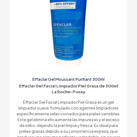
Effaclar Gel Moussant Purifiant 300ml
Effaclar Gel Facial Limpiador Piel Grasa de 300ml
La Roche-Posay
Effaclar Gel Facial Limpiador Piel Grasa es un gel
limpiador suave, formulado con agentes limpiadores
específicamente seleccionados para pieles sensibles.
Este gel elimina eficazmente las impurezas y el exceso
de sebo, dejando la piel limpia y fresca. Es ideal para
pieles grasas debido a su consistencia espesa, que
produce una espuma perfecta y agradable, sin causar