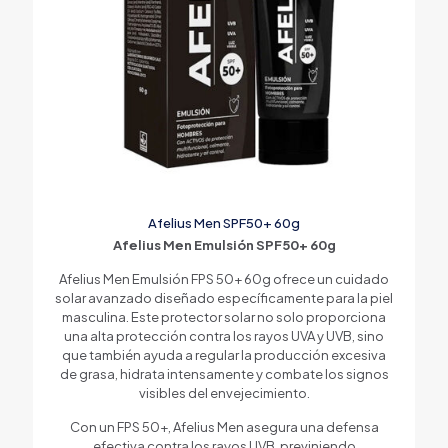
Afelius Men SPF50+ 60g
Afelius Men Emulsión SPF50+ 60g
Afelius Men Emulsión FPS 50+ 60g ofrece un cuidado
solar avanzado diseñado específicamente para la piel
masculina. Este protector solar no solo proporciona
una alta protección contra los rayos UVA y UVB, sino
que también ayuda a regular la producción excesiva
de grasa, hidrata intensamente y combate los signos
visibles del envejecimiento.
Con un FPS 50+, Afelius Men asegura una defensa
efectiva contra los rayos UVB, previniendo