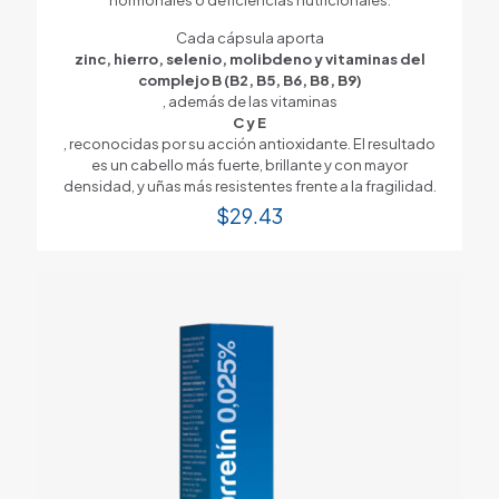
Cada cápsula aporta
zinc, hierro, selenio, molibdeno y vitaminas del
complejo B (B2, B5, B6, B8, B9)
, además de las vitaminas
C y E
, reconocidas por su acción antioxidante. El resultado
es un cabello más fuerte, brillante y con mayor
densidad, y uñas más resistentes frente a la fragilidad.
$
29.43