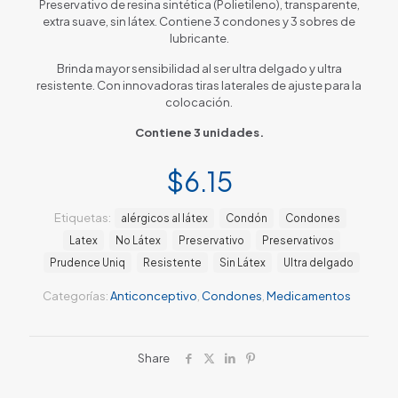
Preservativo de resina sintética (Polietileno), transparente,
extra suave, sin látex. Contiene 3 condones y 3 sobres de
lubricante.
Brinda mayor sensibilidad al ser ultra delgado y ultra
resistente. Con innovadoras tiras laterales de ajuste para la
colocación.
Contiene 3 unidades.
$
6.15
Etiquetas:
alérgicos al látex
Condón
Condones
Latex
No Látex
Preservativo
Preservativos
Prudence Uniq
Resistente
Sin Látex
Ultra delgado
Categorías:
Anticonceptivo
,
Condones
,
Medicamentos
Share