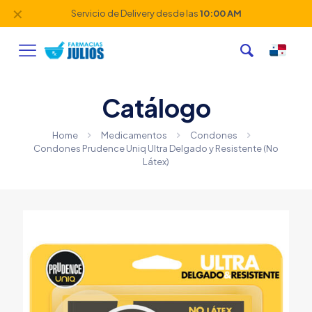
✕
Servicio de Delivery desde las
10:00 AM
Catálogo
Home
Medicamentos
Condones
Condones Prudence Uniq Ultra Delgado y Resistente (No
Látex)