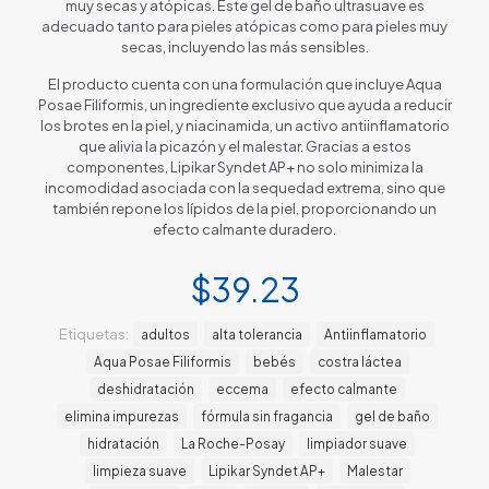
muy secas y atópicas. Este gel de baño ultrasuave es
adecuado tanto para pieles atópicas como para pieles muy
secas, incluyendo las más sensibles.
El producto cuenta con una formulación que incluye Aqua
Posae Filiformis, un ingrediente exclusivo que ayuda a reducir
los brotes en la piel, y niacinamida, un activo antiinflamatorio
que alivia la picazón y el malestar. Gracias a estos
componentes, Lipikar Syndet AP+ no solo minimiza la
incomodidad asociada con la sequedad extrema, sino que
también repone los lípidos de la piel, proporcionando un
efecto calmante duradero.
$
39.23
Etiquetas:
adultos
alta tolerancia
Antiinflamatorio
Aqua Posae Filiformis
bebés
costra láctea
deshidratación
eccema
efecto calmante
elimina impurezas
fórmula sin fragancia
gel de baño
hidratación
La Roche-Posay
limpiador suave
limpieza suave
Lipikar Syndet AP+
Malestar