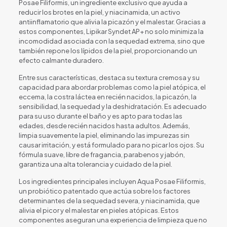
Posae Filiformis, un ingrediente exclusivo que ayuda a
reducir los brotes en la piel, y niacinamida, un activo
antiinflamatorio que alivia la picazón y el malestar. Gracias a
estos componentes, Lipikar Syndet AP+ no solo minimiza la
incomodidad asociada con la sequedad extrema, sino que
también repone los lípidos de la piel, proporcionando un
efecto calmante duradero.
Entre sus características, destaca su textura cremosa y su
capacidad para abordar problemas como la piel atópica, el
eccema, la costra láctea en recién nacidos, la picazón, la
sensibilidad, la sequedad y la deshidratación. Es adecuado
para su uso durante el baño y es apto para todas las
edades, desde recién nacidos hasta adultos. Además,
limpia suavemente la piel, eliminando las impurezas sin
causar irritación, y está formulado para no picar los ojos. Su
fórmula suave, libre de fragancia, parabenos y jabón,
garantiza una alta tolerancia y cuidado de la piel.
Los ingredientes principales incluyen Aqua Posae Filiformis,
un probiótico patentado que actúa sobre los factores
determinantes de la sequedad severa, y niacinamida, que
alivia el picor y el malestar en pieles atópicas. Estos
componentes aseguran una experiencia de limpieza que no