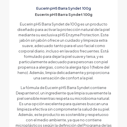
Eucerin pH5 Barra Syndet 100g
Eucerin pH5 Barra Syndet 100g
Eucerin pH5 Barra Syndet de 100g es un producto
diseñado para activar la protección natural de la piel
mediante su exclusiva pH5 Enzyme Protection. Este
jabón sin jabón ofrece un cuidado y limpieza extra
suave, adecuado tanto para el uso facial como
corporal diario, incluso en lavados frecuentes. Está
formulado para dejar la piel suave y tersa, y es
particularmente adecuado para personas con piel
propensa a alergias, como la alergia tipo 1 (fiebre del
heno). Además, limpia delicadamente y proporciona
una sensación de confort a la piel.
La fórmula de Eucerin pH5 Barra Syndet contiene
Dexpantenol, un ingrediente que limpia suavemente la
piel sensible mientras respeta su microbioma natural.
Es una opción excelente para quienes buscan una
limpieza efectiva sin comprometer la salud de su piel.
Además, este producto es sostenible y respetuoso
con el medio ambiente, ya que no contiene
microplásticos según la definición del Programa de las