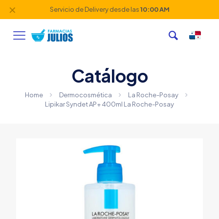
✕
Servicio de Delivery desde las
10:00 AM
Catálogo
Home
Dermocosmética
La Roche-Posay
Lipikar Syndet AP+ 400ml La Roche-Posay