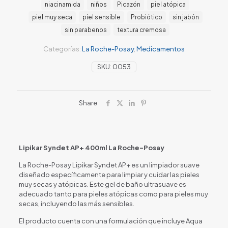
niacinamida
niños
Picazón
piel atópica
piel muy seca
piel sensible
Probiótico
sin jabón
sin parabenos
textura cremosa
Categorías:
La Roche-Posay
,
Medicamentos
SKU:
0053
Share
Lipikar Syndet AP+ 400ml La Roche-Posay
La Roche-Posay Lipikar Syndet AP+ es un limpiador suave
diseñado específicamente para limpiar y cuidar las pieles
muy secas y atópicas. Este gel de baño ultrasuave es
adecuado tanto para pieles atópicas como para pieles muy
secas, incluyendo las más sensibles.
El producto cuenta con una formulación que incluye Aqua