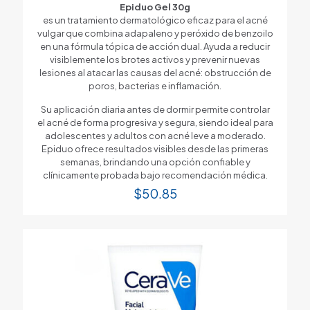
Epiduo Gel 30g
es un tratamiento dermatológico eficaz para el acné
vulgar que combina adapaleno y peróxido de benzoilo
en una fórmula tópica de acción dual. Ayuda a reducir
visiblemente los brotes activos y prevenir nuevas
lesiones al atacar las causas del acné: obstrucción de
poros, bacterias e inflamación.
Su aplicación diaria antes de dormir permite controlar
el acné de forma progresiva y segura, siendo ideal para
adolescentes y adultos con acné leve a moderado.
Epiduo ofrece resultados visibles desde las primeras
semanas, brindando una opción confiable y
clínicamente probada bajo recomendación médica.
$
50.85