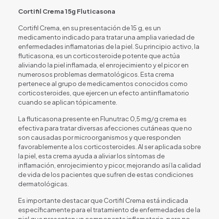
Cortifil Crema 15g Fluticasona
Cortifil Crema, en su presentación de 15 g, es un
medicamento indicado para tratar una amplia variedad de
enfermedades inflamatorias de la piel. Su principio activo, la
fluticasona, es un corticosteroide potente que actúa
aliviando la piel inflamada, el enrojecimiento y el picor en
numerosos problemas dermatológicos. Esta crema
pertenece al grupo de medicamentos conocidos como
corticosteroides, que ejercen un efecto antiinflamatorio
cuando se aplican tópicamente.
La fluticasona presente en Flunutrac 0,5 mg/g crema es
efectiva para tratar diversas afecciones cutáneas que no
son causadas por microorganismos y que responden
favorablemente a los corticosteroides. Al ser aplicada sobre
la piel, esta crema ayuda a aliviar los síntomas de
inflamación, enrojecimiento y picor, mejorando así la calidad
de vida de los pacientes que sufren de estas condiciones
dermatológicas.
Es importante destacar que Cortifil Crema está indicada
específicamente para el tratamiento de enfermedades de la
piel que presentan un componente inflamatorio, pero no