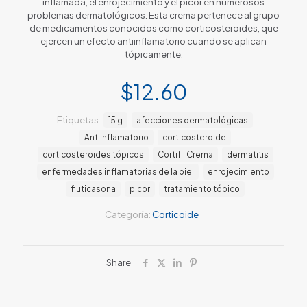
inflamada, el enrojecimiento y el picor en numerosos
problemas dermatológicos. Esta crema pertenece al grupo
de medicamentos conocidos como corticosteroides, que
ejercen un efecto antiinflamatorio cuando se aplican
tópicamente.
$
12.60
Etiquetas:
15 g
afecciones dermatológicas
Antiinflamatorio
corticosteroide
corticosteroides tópicos
Cortifil Crema
dermatitis
enfermedades inflamatorias de la piel
enrojecimiento
fluticasona
picor
tratamiento tópico
Categoría:
Corticoide
Share