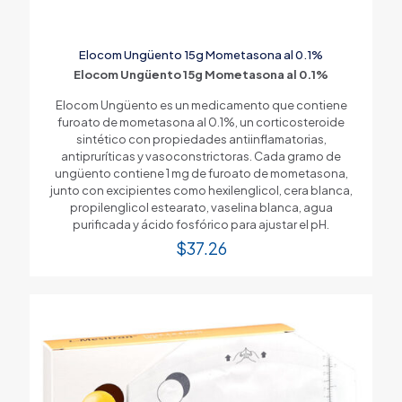
Elocom Ungüento 15g Mometasona al 0.1%
Elocom Ungüento 15g Mometasona al 0.1%
Elocom Ungüento es un medicamento que contiene
furoato de mometasona al 0.1%, un corticosteroide
sintético con propiedades antiinflamatorias,
antipruríticas y vasoconstrictoras. Cada gramo de
ungüento contiene 1 mg de furoato de mometasona,
junto con excipientes como hexilenglicol, cera blanca,
propilenglicol estearato, vaselina blanca, agua
purificada y ácido fosfórico para ajustar el pH.
$
37.26