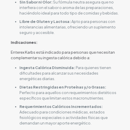
Sin Sabor ni Olor:
Su fórmula neutra asegura que no
interfiera con el sabor o aroma de las preparaciones,
haciéndolo ideal para todo tipo de comidas y bebidas.
Libre de Gluten y Lactosa:
Apto para personas con
intolerancias alimentarias, ofreciendo un suplemento
seguro y accesible.
Indicaciones:
Enterex Karbs está indicado para personas que necesitan
complementar su ingesta calórica debido a:
Ingesta Calórica Disminuida:
Para quienes tienen
dificultades para alcanzar sus necesidades
energéticas diarias.
Dietas Restringidas en Proteínas y/o Grasas:
Perfecto para aquellos con requerimientos dietéticos
específicos que limitan estos macronutrientes.
Requerimientos Calóricos Incrementados:
Adecuado para condiciones médicas, estados
fisiológicos especiales o actividades físicas que
demandan un mayor aporte energético.