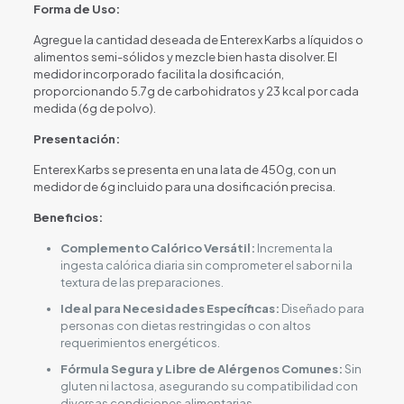
Forma de Uso:
Agregue la cantidad deseada de Enterex Karbs a líquidos o
alimentos semi-sólidos y mezcle bien hasta disolver. El
medidor incorporado facilita la dosificación,
proporcionando 5.7g de carbohidratos y 23 kcal por cada
medida (6g de polvo).
Presentación:
Enterex Karbs se presenta en una lata de 450g, con un
medidor de 6g incluido para una dosificación precisa.
Beneficios:
Complemento Calórico Versátil:
Incrementa la
ingesta calórica diaria sin comprometer el sabor ni la
textura de las preparaciones.
Ideal para Necesidades Específicas:
Diseñado para
personas con dietas restringidas o con altos
requerimientos energéticos.
Fórmula Segura y Libre de Alérgenos Comunes:
Sin
gluten ni lactosa, asegurando su compatibilidad con
diversas condiciones alimentarias.