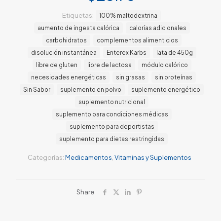
Etiquetas:
100% maltodextrina
aumento de ingesta calórica
calorías adicionales
carbohidratos
complementos alimenticios
disolución instantánea
Enterex Karbs
lata de 450g
libre de gluten
libre de lactosa
módulo calórico
necesidades energéticas
sin grasas
sin proteínas
Sin Sabor
suplemento en polvo
suplemento energético
suplemento nutricional
suplemento para condiciones médicas
suplemento para deportistas
suplemento para dietas restringidas
Categorías:
Medicamentos
,
Vitaminas y Suplementos
Share