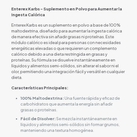
Enterex Karbs – Suplemento en Polvo para Aumentar la
Ingesta Calórica
Enterex Karbs es un suplemento en polvo a base de 100%
maltodextrina, diseñado para aumentar la ingesta calórica
de manera efectiva sin añadir grasas ni proteínas. Este
módulo calórico es ideal para personas con necesidades
energéticas elevadas o que requieren un complemento
calórico debido a una dieta restringida en grasas y
proteínas. Su fórmula se disuelve instantáneamente en
líquidos y alimentos semi-sólidos, sin alterar el sabor ni el
olor, permitiendo una integración fácil y versátil en cualquier
dieta.
Características Principales:
100% Maltodextrina:
Una fuente rápida y eficaz de
carbohidratos que aumenta la energía sin añadir
grasas o proteínas.
Fácil de Disolver:
Se mezcla instantáneamente en
líquidos y alimentos semi-sólidos sin formar grumos,
manteniendo una textura homogénea.