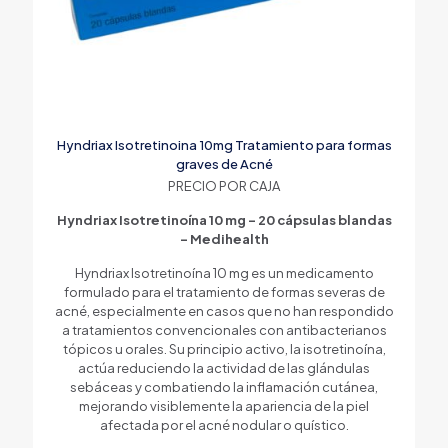
Hyndriax Isotretinoina 10mg Tratamiento para formas
graves de Acné
PRECIO POR CAJA
Hyndriax Isotretinoína 10 mg – 20 cápsulas blandas
– Medihealth
Hyndriax Isotretinoína 10 mg es un medicamento
formulado para el tratamiento de formas severas de
acné, especialmente en casos que no han respondido
a tratamientos convencionales con antibacterianos
tópicos u orales. Su principio activo, la isotretinoína,
actúa reduciendo la actividad de las glándulas
sebáceas y combatiendo la inflamación cutánea,
mejorando visiblemente la apariencia de la piel
afectada por el acné nodular o quístico.