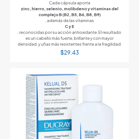
Cada cápsula aporta
zinc, hierro, selenio, molibdeno y vitaminas del
complejo B (B2, B5, B6, B8, B9)
, además de las vitaminas
C y E
, reconocidas por su acción antioxidante. El resultado
es un cabello más fuerte, brillante y con mayor
densidad, y uñas más resistentes frente a la fragilidad.
$
29.43