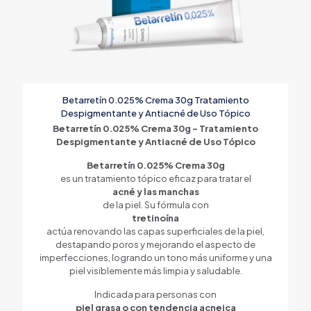
Betarretín 0.025% Crema 30g Tratamiento
Despigmentante y Antiacné de Uso Tópico
Betarretín 0.025% Crema 30g – Tratamiento
Despigmentante y Antiacné de Uso Tópico
Betarretín 0.025% Crema 30g
es un tratamiento tópico eficaz para tratar el
acné y las manchas
de la piel. Su fórmula con
tretinoína
actúa renovando las capas superficiales de la piel,
destapando poros y mejorando el aspecto de
imperfecciones, logrando un tono más uniforme y una
piel visiblemente más limpia y saludable.
Indicada para personas con
piel grasa o con tendencia acneica