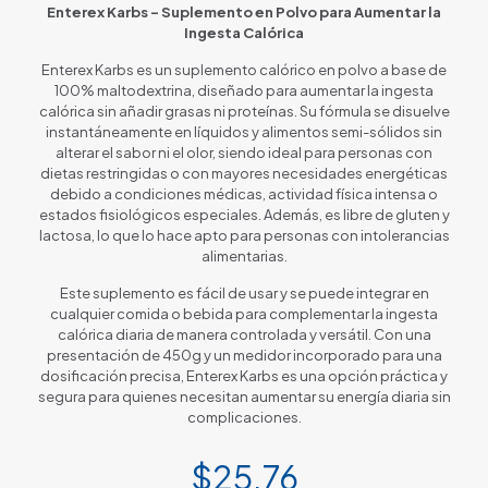
Enterex Karbs – Suplemento en Polvo para Aumentar la
Ingesta Calórica
Enterex Karbs es un suplemento calórico en polvo a base de
100% maltodextrina, diseñado para aumentar la ingesta
calórica sin añadir grasas ni proteínas. Su fórmula se disuelve
instantáneamente en líquidos y alimentos semi-sólidos sin
alterar el sabor ni el olor, siendo ideal para personas con
dietas restringidas o con mayores necesidades energéticas
debido a condiciones médicas, actividad física intensa o
estados fisiológicos especiales. Además, es libre de gluten y
lactosa, lo que lo hace apto para personas con intolerancias
alimentarias.
Este suplemento es fácil de usar y se puede integrar en
cualquier comida o bebida para complementar la ingesta
calórica diaria de manera controlada y versátil. Con una
presentación de 450g y un medidor incorporado para una
dosificación precisa, Enterex Karbs es una opción práctica y
segura para quienes necesitan aumentar su energía diaria sin
complicaciones.
$
25.76