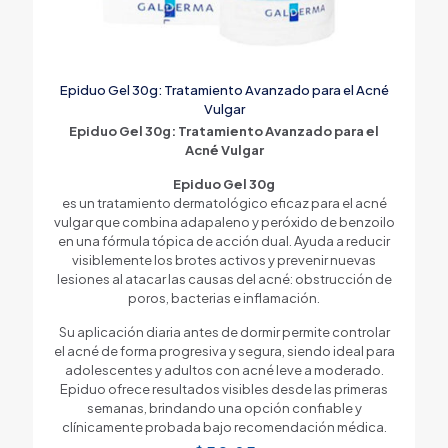
Epiduo Gel 30g: Tratamiento Avanzado para el Acné
Vulgar
Epiduo Gel 30g: Tratamiento Avanzado para el
Acné Vulgar
Epiduo Gel 30g
es un tratamiento dermatológico eficaz para el acné
vulgar que combina adapaleno y peróxido de benzoilo
en una fórmula tópica de acción dual. Ayuda a reducir
visiblemente los brotes activos y prevenir nuevas
lesiones al atacar las causas del acné: obstrucción de
poros, bacterias e inflamación.
Su aplicación diaria antes de dormir permite controlar
el acné de forma progresiva y segura, siendo ideal para
adolescentes y adultos con acné leve a moderado.
Epiduo ofrece resultados visibles desde las primeras
semanas, brindando una opción confiable y
clínicamente probada bajo recomendación médica.