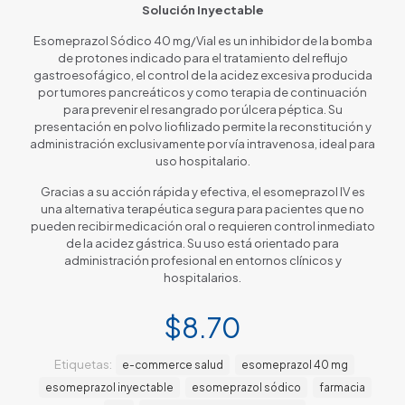
Solución Inyectable
Esomeprazol Sódico 40 mg/Vial es un inhibidor de la bomba
de protones indicado para el tratamiento del reflujo
gastroesofágico, el control de la acidez excesiva producida
por tumores pancreáticos y como terapia de continuación
para prevenir el resangrado por úlcera péptica. Su
presentación en polvo liofilizado permite la reconstitución y
administración exclusivamente por vía intravenosa, ideal para
uso hospitalario.
Gracias a su acción rápida y efectiva, el esomeprazol IV es
una alternativa terapéutica segura para pacientes que no
pueden recibir medicación oral o requieren control inmediato
de la acidez gástrica. Su uso está orientado para
administración profesional en entornos clínicos y
hospitalarios.
$
8.70
Etiquetas:
e-commerce salud
esomeprazol 40 mg
esomeprazol inyectable
esomeprazol sódico
farmacia