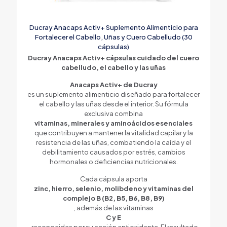
Ducray Anacaps Activ+ Suplemento Alimenticio para
Fortalecer el Cabello, Uñas y Cuero Cabelludo (30
cápsulas)
Ducray Anacaps Activ+ cápsulas cuidado del cuero
cabelludo, el cabello y las uñas
Anacaps Activ+ de Ducray
es un suplemento alimenticio diseñado para fortalecer
el cabello y las uñas desde el interior. Su fórmula
exclusiva combina
vitaminas, minerales y aminoácidos esenciales
que contribuyen a mantener la vitalidad capilar y la
resistencia de las uñas, combatiendo la caída y el
debilitamiento causados por estrés, cambios
hormonales o deficiencias nutricionales.
Cada cápsula aporta
zinc, hierro, selenio, molibdeno y vitaminas del
complejo B (B2, B5, B6, B8, B9)
, además de las vitaminas
C y E
, reconocidas por su acción antioxidante. El resultado