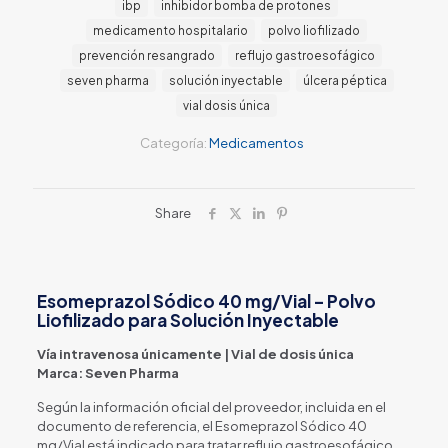
ibp
inhibidor bomba de protones
medicamento hospitalario
polvo liofilizado
prevención resangrado
reflujo gastroesofágico
seven pharma
solución inyectable
úlcera péptica
vial dosis única
Categoría:
Medicamentos
Share
Esomeprazol Sódico 40 mg/Vial – Polvo
Liofilizado para Solución Inyectable
Vía intravenosa únicamente | Vial de dosis única
Marca: Seven Pharma
Según la información oficial del proveedor, incluida en el
documento de referencia, el Esomeprazol Sódico 40
mg/Vial está indicado para tratar reflujo gastroesofágico,