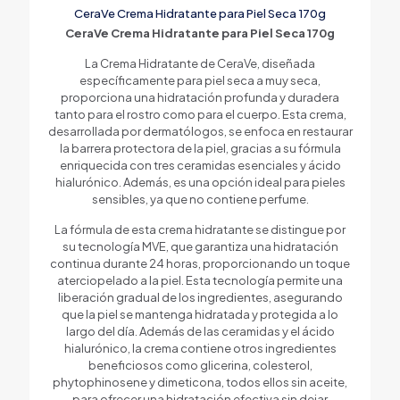
CeraVe Crema Hidratante para Piel Seca 170g
CeraVe Crema Hidratante para Piel Seca 170g
La Crema Hidratante de CeraVe, diseñada
específicamente para piel seca a muy seca,
proporciona una hidratación profunda y duradera
tanto para el rostro como para el cuerpo. Esta crema,
desarrollada por dermatólogos, se enfoca en restaurar
la barrera protectora de la piel, gracias a su fórmula
enriquecida con tres ceramidas esenciales y ácido
hialurónico. Además, es una opción ideal para pieles
sensibles, ya que no contiene perfume.
La fórmula de esta crema hidratante se distingue por
su tecnología MVE, que garantiza una hidratación
continua durante 24 horas, proporcionando un toque
aterciopelado a la piel. Esta tecnología permite una
liberación gradual de los ingredientes, asegurando
que la piel se mantenga hidratada y protegida a lo
largo del día. Además de las ceramidas y el ácido
hialurónico, la crema contiene otros ingredientes
beneficiosos como glicerina, colesterol,
phytophinosene y dimeticona, todos ellos sin aceite,
para ofrecer una hidratación efectiva sin dejar