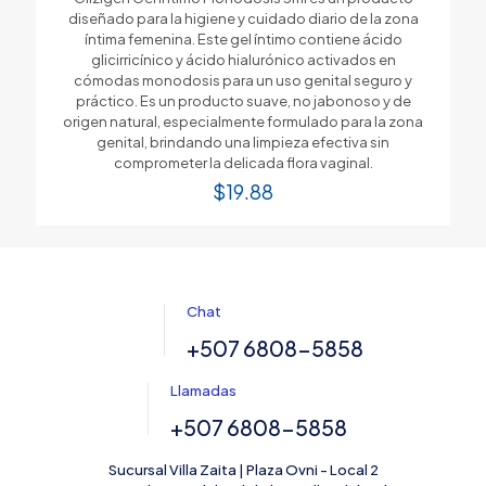
diseñado para la higiene y cuidado diario de la zona
íntima femenina. Este gel íntimo contiene ácido
glicirricínico y ácido hialurónico activados en
cómodas monodosis para un uso genital seguro y
práctico. Es un producto suave, no jabonoso y de
origen natural, especialmente formulado para la zona
genital, brindando una limpieza efectiva sin
comprometer la delicada flora vaginal.
$
19.88
Chat
+507 6808-5858
Llamadas
+507 6808-5858
Sucursal Villa Zaita | Plaza Ovni - Local 2