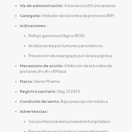
Vía de administración:
Intravenosa (IV) únicamente
Categoría:
Inhibidor de la bomba de protones (IBP)
Indicaciones:
Reflujo gastroesofágico (RGE)
Acidez severa por tumores pancreáticos
Prevención de resangrado por úlcera péptica
Mecanismo de acción:
Inhibición de la bomba de
protones (H+/K+-ATPasa)
Marca:
Seven Pharma
Registro sanitario:
Reg. 102474
Condición de venta:
Bajo prescripción médica
Advertencias:
Uso profesional exclusivamente hospitalario
Reconstituir según indicaciones del inserto