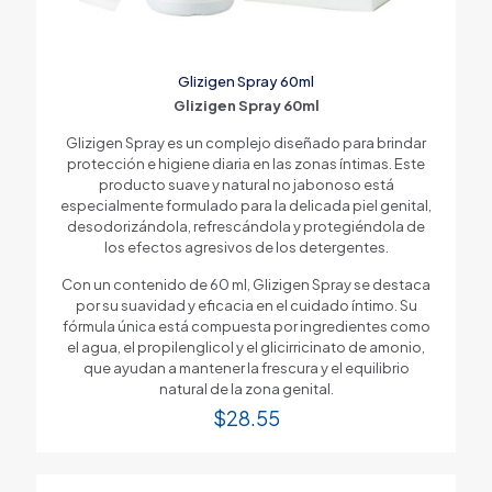
Glizigen Spray 60ml
Glizigen Spray 60ml
Glizigen Spray es un complejo diseñado para brindar
protección e higiene diaria en las zonas íntimas. Este
producto suave y natural no jabonoso está
especialmente formulado para la delicada piel genital,
desodorizándola, refrescándola y protegiéndola de
los efectos agresivos de los detergentes.
Con un contenido de 60 ml, Glizigen Spray se destaca
por su suavidad y eficacia en el cuidado íntimo. Su
fórmula única está compuesta por ingredientes como
el agua, el propilenglicol y el glicirricinato de amonio,
que ayudan a mantener la frescura y el equilibrio
natural de la zona genital.
$
28.55