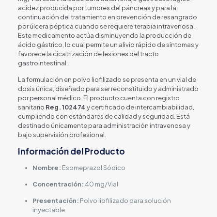
acidez producida por tumores del páncreas y para la
continuación del tratamiento en prevención de resangrado
por úlcera péptica cuando se requiere terapia intravenosa .
Este medicamento actúa disminuyendo la producción de
ácido gástrico, lo cual permite un alivio rápido de síntomas y
favorece la cicatrización de lesiones del tracto
gastrointestinal.
La formulación en polvo liofilizado se presenta en un vial de
dosis única, diseñado para ser reconstituido y administrado
por personal médico. El producto cuenta con registro
sanitario
Reg. 102474
y certificado de intercambiabilidad,
cumpliendo con estándares de calidad y seguridad. Está
destinado únicamente para administración intravenosa y
bajo supervisión profesional.
Información del Producto
Nombre:
Esomeprazol Sódico
Concentración:
40 mg/Vial
Presentación:
Polvo liofilizado para solución
inyectable