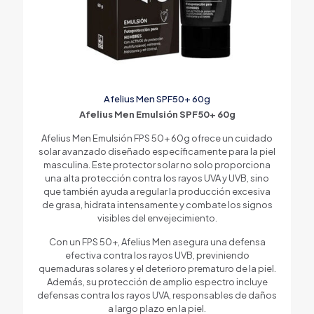
Afelius Men SPF50+ 60g
Afelius Men Emulsión SPF50+ 60g
Afelius Men Emulsión FPS 50+ 60g ofrece un cuidado
solar avanzado diseñado específicamente para la piel
masculina. Este protector solar no solo proporciona
una alta protección contra los rayos UVA y UVB, sino
que también ayuda a regular la producción excesiva
de grasa, hidrata intensamente y combate los signos
visibles del envejecimiento.
Con un FPS 50+, Afelius Men asegura una defensa
efectiva contra los rayos UVB, previniendo
quemaduras solares y el deterioro prematuro de la piel.
Además, su protección de amplio espectro incluye
defensas contra los rayos UVA, responsables de daños
a largo plazo en la piel.