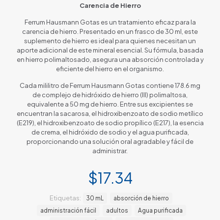
Carencia de Hierro
Ferrum Hausmann Gotas es un tratamiento eficaz para la
carencia de hierro. Presentado en un frasco de 30 ml, este
suplemento de hierro es ideal para quienes necesitan un
aporte adicional de este mineral esencial. Su fórmula, basada
en hierro polimaltosado, asegura una absorción controlada y
eficiente del hierro en el organismo.
Cada mililitro de Ferrum Hausmann Gotas contiene 178.6 mg
de complejo de hidróxido de hierro (III) polimaltosa,
equivalente a 50 mg de hierro. Entre sus excipientes se
encuentran la sacarosa, el hidroxibenzoato de sodio metílico
(E219), el hidroxibenzoato de sodio propílico (E217), la esencia
de crema, el hidróxido de sodio y el agua purificada,
proporcionando una solución oral agradable y fácil de
administrar.
$
17.34
Etiquetas:
30 mL
absorción de hierro
administración fácil
adultos
Agua purificada