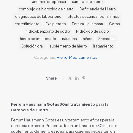
anemia ferropénica
carencia de hierro
complejo de hidróxido de hierro
Deficiencia de Hierro
diagnóstico de laboratorio
efectos secundarios mínimos
estreñimiento
Excipientes
Ferrum Hausmann
Gotas
hidroxibenzoato de sodio
Hidróxido de sodio
hierro polimaltosado
náuseas
niños
Sacarosa
Solución oral
suplemento de hierro
Tratamiento
Categorías:
Hierro
,
Medicamentos
Share
Ferrum Hausmann Gotas 30ml tratamiento para la
Carencia de Hierro
Ferrum Hausmann Gotas es un tratamiento eficaz para la
carencia de hierro. Presentado en un frasco de 30 ml, este
suplemento de hierro es ideal para quienes necesitan un