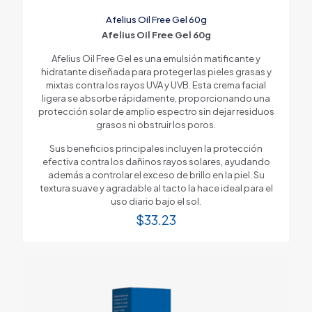
Afelius Oil Free Gel 60g
Afelius Oil Free Gel 60g
Afelius Oil Free Gel es una emulsión matificante y
hidratante diseñada para proteger las pieles grasas y
mixtas contra los rayos UVA y UVB. Esta crema facial
ligera se absorbe rápidamente, proporcionando una
protección solar de amplio espectro sin dejar residuos
grasos ni obstruir los poros.
Sus beneficios principales incluyen la protección
efectiva contra los dañinos rayos solares, ayudando
además a controlar el exceso de brillo en la piel. Su
textura suave y agradable al tacto la hace ideal para el
uso diario bajo el sol.
$
33.23