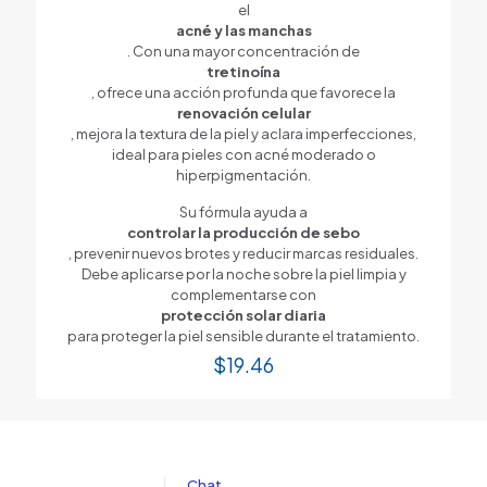
el
acné y las manchas
. Con una mayor concentración de
tretinoína
, ofrece una acción profunda que favorece la
renovación celular
, mejora la textura de la piel y aclara imperfecciones,
ideal para pieles con acné moderado o
hiperpigmentación.
Su fórmula ayuda a
controlar la producción de sebo
, prevenir nuevos brotes y reducir marcas residuales.
Debe aplicarse por la noche sobre la piel limpia y
complementarse con
protección solar diaria
para proteger la piel sensible durante el tratamiento.
$
19.46
Chat