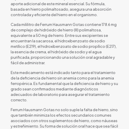
aporte adicional de este mineral esencial. Su fórmula,
basada en hierro polimaltosado, asegura una absorción
controlada y eficiente del hierro en el organismo.
Cada mililitro de Ferrum Hausmann Gotas contiene 178.6 mg
de complejo de hidróxido de hierro (III) polimaltosa,
equivalente a 50 mg de hierro. Entre sus excipientes se
encuentran la sacarosa, el hidroxibenzoato de sodio
metílico (E219), el hidroxibenzoato de sodio propílico (E217),
la esencia de crema, el hidróxido de sodio y el agua
purificada, proporcionando una solución oral agradable y
fácil de administrar.
Este medicamento está indicado tanto para el tratamiento
de la deficiencia de hierro sin anemia como para la anemia
ferropénica. Es fundamental que la deficiencia de hierro y su
grado sean confirmados mediante diagnósticos
adecuados de laboratorio para asegurar el tratamiento
correcto.
Ferrum Hausmann Gotas no solo suple la falta de hierro, sino
que también minimiza los efectos secundarios comunes
asociados con otros suplementos de hierro, como náuseas
y estreñimiento. Su forma de solución oral hace que sea fácil