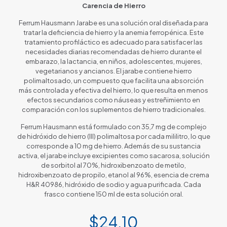
Carencia de Hierro
Ferrum Hausmann Jarabe es una solución oral diseñada para
tratar la deficiencia de hierro y la anemia ferropénica. Este
tratamiento profiláctico es adecuado para satisfacer las
necesidades diarias recomendadas de hierro durante el
embarazo, la lactancia, en niños, adolescentes, mujeres,
vegetarianos y ancianos. El jarabe contiene hierro
polimaltosado, un compuesto que facilita una absorción
más controlada y efectiva del hierro, lo que resulta en menos
efectos secundarios como náuseas y estreñimiento en
comparación con los suplementos de hierro tradicionales.
Ferrum Hausmann está formulado con 35,7 mg de complejo
de hidróxido de hierro (III) polimaltosa por cada mililitro, lo que
corresponde a 10 mg de hierro. Además de su sustancia
activa, el jarabe incluye excipientes como sacarosa, solución
de sorbitol al 70%, hidroxibenzoato de metilo,
hidroxibenzoato de propilo, etanol al 96%, esencia de crema
H&R 40986, hidróxido de sodio y agua purificada. Cada
frasco contiene 150 ml de esta solución oral.
$
24.10