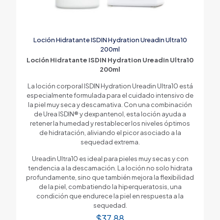
Loción Hidratante ISDIN Hydration Ureadin Ultra10
200ml
Loción Hidratante ISDIN Hydration Ureadin Ultra10
200ml
La loción corporal ISDIN Hydration Ureadin Ultra10 está
especialmente formulada para el cuidado intensivo de
la piel muy seca y descamativa. Con una combinación
de Urea ISDIN® y dexpantenol, esta loción ayuda a
retener la humedad y restablecer los niveles óptimos
de hidratación, aliviando el picor asociado a la
sequedad extrema.
Ureadin Ultra10 es ideal para pieles muy secas y con
tendencia a la descamación. La loción no solo hidrata
profundamente, sino que también mejora la flexibilidad
de la piel, combatiendo la hiperqueratosis, una
condición que endurece la piel en respuesta a la
sequedad.
$
37.88