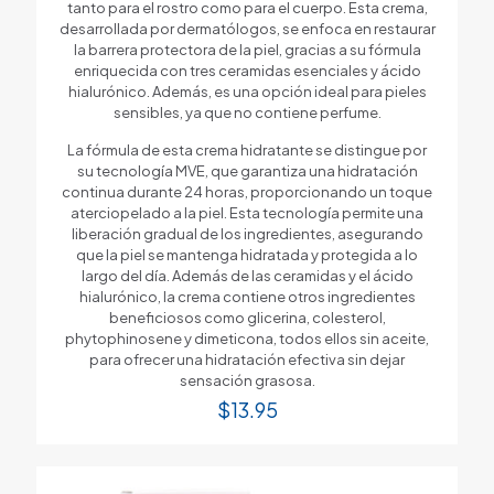
tanto para el rostro como para el cuerpo. Esta crema,
desarrollada por dermatólogos, se enfoca en restaurar
la barrera protectora de la piel, gracias a su fórmula
enriquecida con tres ceramidas esenciales y ácido
hialurónico. Además, es una opción ideal para pieles
sensibles, ya que no contiene perfume.
La fórmula de esta crema hidratante se distingue por
su tecnología MVE, que garantiza una hidratación
continua durante 24 horas, proporcionando un toque
aterciopelado a la piel. Esta tecnología permite una
liberación gradual de los ingredientes, asegurando
que la piel se mantenga hidratada y protegida a lo
largo del día. Además de las ceramidas y el ácido
hialurónico, la crema contiene otros ingredientes
beneficiosos como glicerina, colesterol,
phytophinosene y dimeticona, todos ellos sin aceite,
para ofrecer una hidratación efectiva sin dejar
sensación grasosa.
$
13.95