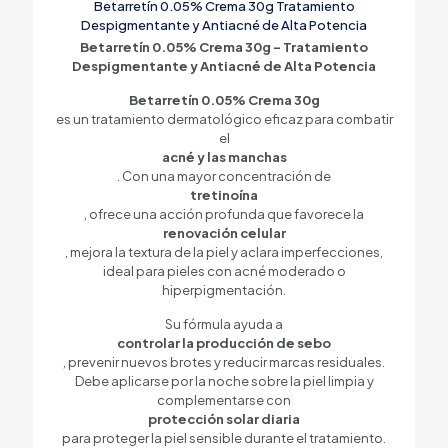
Betarretín 0.05% Crema 30g Tratamiento
Despigmentante y Antiacné de Alta Potencia
Betarretín 0.05% Crema 30g – Tratamiento
Despigmentante y Antiacné de Alta Potencia
Betarretín 0.05% Crema 30g
es un tratamiento dermatológico eficaz para combatir
el
acné y las manchas
. Con una mayor concentración de
tretinoína
, ofrece una acción profunda que favorece la
renovación celular
, mejora la textura de la piel y aclara imperfecciones,
ideal para pieles con acné moderado o
hiperpigmentación.
Su fórmula ayuda a
controlar la producción de sebo
, prevenir nuevos brotes y reducir marcas residuales.
Debe aplicarse por la noche sobre la piel limpia y
complementarse con
protección solar diaria
para proteger la piel sensible durante el tratamiento.