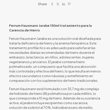
Share
Ferrum Hausmann Jarabe 150ml tratamiento para la
Carencia de Hierro
Ferrum Hausmann Jarabe es una solución oral diseñada para
tratar la deficiencia de hierro y la anemia ferropénica. Este
tratamiento profiláctico es adecuado para satisfacer las
necesidades diarias recomendadas de hierro durante el
embarazo, la lactancia, en niños, adolescentes, mujeres,
vegetarianos y ancianos. El jarabe contiene hierro
polimaltosado, un compuesto que facilita una absorción
más controlada y efectiva del hierro, lo que resulta en menos
efectos secundarios como náuseas y estreñimiento en
comparación con los suplementos de hierro tradicionales.
Ferrum Hausmann está formulado con 35,7 mg de complejo
de hidróxido de hierro (III) polimaltosa por cada mililitro, lo
que corresponde a 10 mg de hierro. Además de su sustancia
activa, el jarabe incluye excipientes como sacarosa,
solución de sorbitol al 70%, hidroxibenzoato de metilo,