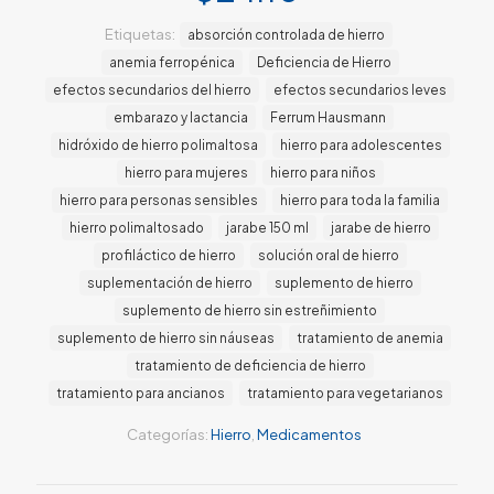
Etiquetas:
absorción controlada de hierro
anemia ferropénica
Deficiencia de Hierro
efectos secundarios del hierro
efectos secundarios leves
embarazo y lactancia
Ferrum Hausmann
hidróxido de hierro polimaltosa
hierro para adolescentes
hierro para mujeres
hierro para niños
hierro para personas sensibles
hierro para toda la familia
hierro polimaltosado
jarabe 150 ml
jarabe de hierro
profiláctico de hierro
solución oral de hierro
suplementación de hierro
suplemento de hierro
suplemento de hierro sin estreñimiento
suplemento de hierro sin náuseas
tratamiento de anemia
tratamiento de deficiencia de hierro
tratamiento para ancianos
tratamiento para vegetarianos
Categorías:
Hierro
,
Medicamentos