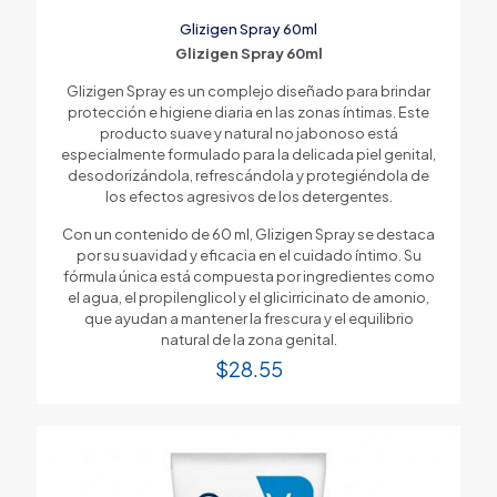
Glizigen Spray 60ml
Glizigen Spray 60ml
Glizigen Spray es un complejo diseñado para brindar
protección e higiene diaria en las zonas íntimas. Este
producto suave y natural no jabonoso está
especialmente formulado para la delicada piel genital,
desodorizándola, refrescándola y protegiéndola de
los efectos agresivos de los detergentes.
Con un contenido de 60 ml, Glizigen Spray se destaca
por su suavidad y eficacia en el cuidado íntimo. Su
fórmula única está compuesta por ingredientes como
el agua, el propilenglicol y el glicirricinato de amonio,
que ayudan a mantener la frescura y el equilibrio
natural de la zona genital.
$
28.55