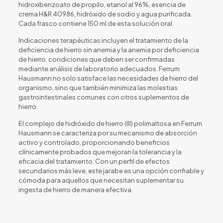
hidroxibenzoato de propilo, etanol al 96%, esencia de
crema H&R 40986, hidróxido de sodio y agua purificada.
Cada frasco contiene 150 ml de esta solución oral.
Indicaciones terapéuticas incluyen el tratamiento de la
deficiencia de hierro sin anemia y la anemia por deficiencia
de hierro, condiciones que deben ser confirmadas
mediante análisis de laboratorio adecuados. Ferrum
Hausmann no solo satisface las necesidades de hierro del
organismo, sino que también minimiza las molestias
gastrointestinales comunes con otros suplementos de
hierro.
El complejo de hidróxido de hierro (III) polimaltosa en Ferrum
Hausmann se caracteriza por su mecanismo de absorción
activo y controlado, proporcionando beneficios
clínicamente probados que mejoran la tolerancia y la
eficacia del tratamiento. Con un perfil de efectos
secundarios más leve, este jarabe es una opción confiable y
cómoda para aquellos que necesitan suplementar su
ingesta de hierro de manera efectiva.