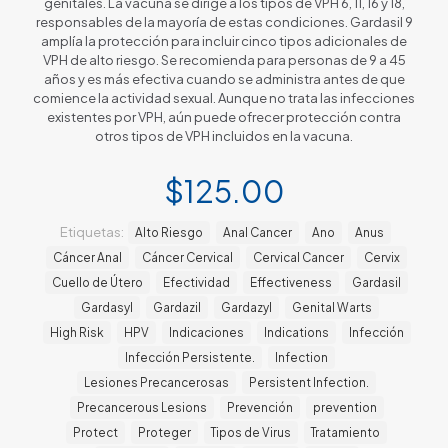
genitales. La vacuna se dirige a los tipos de VPH 6, 11, 16 y 18,
responsables de la mayoría de estas condiciones. Gardasil 9
amplía la protección para incluir cinco tipos adicionales de
VPH de alto riesgo. Se recomienda para personas de 9 a 45
años y es más efectiva cuando se administra antes de que
comience la actividad sexual. Aunque no trata las infecciones
existentes por VPH, aún puede ofrecer protección contra
otros tipos de VPH incluidos en la vacuna.
$
125.00
Etiquetas:
Alto Riesgo
Anal Cancer
Ano
Anus
Cáncer Anal
Cáncer Cervical
Cervical Cancer
Cervix
Cuello de Útero
Efectividad
Effectiveness
Gardasil
Gardasyl
Gardazil
Gardazyl
Genital Warts
High Risk
HPV
Indicaciones
Indications
Infección
Infección Persistente.
Infection
Lesiones Precancerosas
Persistent Infection.
Precancerous Lesions
Prevención
prevention
Protect
Proteger
Tipos de Virus
Tratamiento