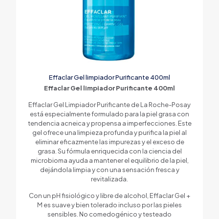
Effaclar Gel limpiador Purificante 400ml
Effaclar Gel limpiador Purificante 400ml
Effaclar Gel Limpiador Purificante de La Roche-Posay
está especialmente formulado para la piel grasa con
tendencia acneica y propensa a imperfecciones. Este
gel ofrece una limpieza profunda y purifica la piel al
eliminar eficazmente las impurezas y el exceso de
grasa. Su fórmula enriquecida con la ciencia del
microbioma ayuda a mantener el equilibrio de la piel,
dejándola limpia y con una sensación fresca y
revitalizada.
Con un pH fisiológico y libre de alcohol, Effaclar Gel +
M es suave y bien tolerado incluso por las pieles
sensibles. No comedogénico y testeado