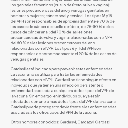
los genitales femeninos (cuello de útero, vulva y vagina);
lesiones precancerosas del ano y verrugas genitales en
hombres y mujeres; cáncer anal y cervical. Los tipos 16 y 18
del VPH son responsables de aproximadamente el 70 % de
los casos de cáncer de cuello de útero; del 75‑80 % de los
casos de cáncer anal; del 70 % de las lesiones
precancerosas de vulva y vagina relacionadas con el VPH;
del 80 % de las lesiones precancerosas del ano
relacionadas con el VPH. Los tipos 6 y 11 del VPH son
responsables de aproximadamente el 90 % de los casos de
verrugas genitales.
Gardasil está indicada para prevenir estas enfermedades.
La vacuna no se utiliza para tratar las enfermedades
relacionadas con el VPH. Gardasil no tiene ningún efecto en
individuos que ya tienen una infección persistente o
enfermedad asociada a cualquiera de los tipos del VPH de
la vacuna. Sin embargo, en individuos que ya están
infectados con uno o más de los tipos del VPH de la vacuna,
Gardasil puede proteger todavía frente a las enfermedades
asociadas a los otros tipos del VPH de la vacuna.
Otros nombres conocidos: Gardasyl, Gardazyl, Gardazil