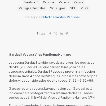
treatment
Vaccine
Vacuna
Vagina
Verrugas Genitales
Virus Types
VPH
Vulva
Categorías:
Medicamentos
,
Vacunas
Share
Gardasil Vacuna Virus Papiloma Humano
La vacuna Gardasil también ayuda a prevenir los dos tipos
de VPH (VPH-6 y VPH-11) que causan la mayoría de las
verrugas genitales. Gardasil 9 ayuda a prevenir la infección
de los mismos 4 tipos del VPH que Gardasil más otros 5 tipos
de los virus considerados de alto riesgo: 31, 33, 45, 52 y 58.
Gardasil es una vacuna. La vacunación con Gardasil está
indicada para proteger frente a enfermedades causadas
por los tipos 6, 11, 16 y 18 del Virus del Papiloma Humano (VPH).
Estas enfermedades incluyen lesiones precancerosas de