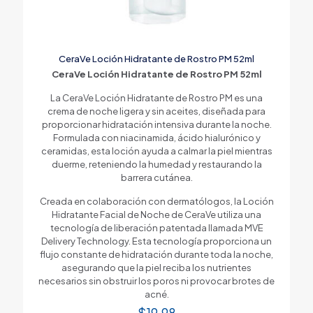
CeraVe Loción Hidratante de Rostro PM 52ml
CeraVe Loción Hidratante de Rostro PM 52ml
La CeraVe Loción Hidratante de Rostro PM es una
crema de noche ligera y sin aceites, diseñada para
proporcionar hidratación intensiva durante la noche.
Formulada con niacinamida, ácido hialurónico y
ceramidas, esta loción ayuda a calmar la piel mientras
duerme, reteniendo la humedad y restaurando la
barrera cutánea.
Creada en colaboración con dermatólogos, la Loción
Hidratante Facial de Noche de CeraVe utiliza una
tecnología de liberación patentada llamada MVE
Delivery Technology. Esta tecnología proporciona un
flujo constante de hidratación durante toda la noche,
asegurando que la piel reciba los nutrientes
necesarios sin obstruir los poros ni provocar brotes de
acné.
$
19.98