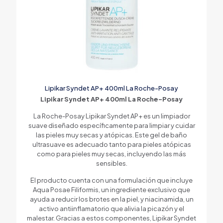
Lipikar Syndet AP+ 400ml La Roche-Posay
Lipikar Syndet AP+ 400ml La Roche-Posay
La Roche-Posay Lipikar Syndet AP+ es un limpiador
suave diseñado específicamente para limpiar y cuidar
las pieles muy secas y atópicas. Este gel de baño
ultrasuave es adecuado tanto para pieles atópicas
como para pieles muy secas, incluyendo las más
sensibles.
El producto cuenta con una formulación que incluye
Aqua Posae Filiformis, un ingrediente exclusivo que
ayuda a reducir los brotes en la piel, y niacinamida, un
activo antiinflamatorio que alivia la picazón y el
malestar. Gracias a estos componentes, Lipikar Syndet