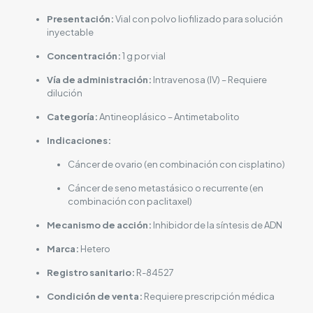
Presentación:
Vial con polvo liofilizado para solución
inyectable
Concentración:
1 g por vial
Vía de administración:
Intravenosa (IV) – Requiere
dilución
Categoría:
Antineoplásico – Antimetabolito
Indicaciones:
Cáncer de ovario (en combinación con cisplatino)
Cáncer de seno metastásico o recurrente (en
combinación con paclitaxel)
Mecanismo de acción:
Inhibidor de la síntesis de ADN
Marca:
Hetero
Registro sanitario:
R-84527
Condición de venta:
Requiere prescripción médica