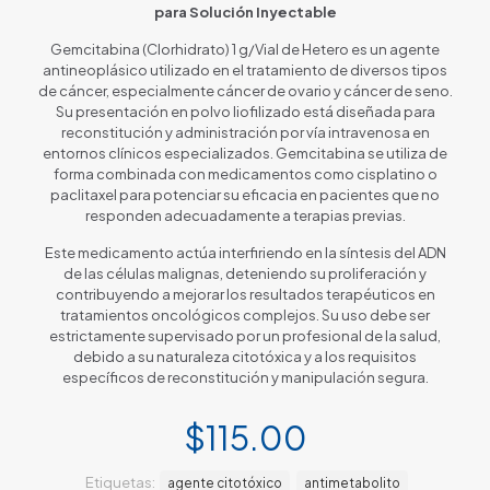
para Solución Inyectable
Gemcitabina (Clorhidrato) 1 g/Vial de Hetero es un agente
antineoplásico utilizado en el tratamiento de diversos tipos
de cáncer, especialmente cáncer de ovario y cáncer de seno.
Su presentación en polvo liofilizado está diseñada para
reconstitución y administración por vía intravenosa en
entornos clínicos especializados. Gemcitabina se utiliza de
forma combinada con medicamentos como cisplatino o
paclitaxel para potenciar su eficacia en pacientes que no
responden adecuadamente a terapias previas.
Este medicamento actúa interfiriendo en la síntesis del ADN
de las células malignas, deteniendo su proliferación y
contribuyendo a mejorar los resultados terapéuticos en
tratamientos oncológicos complejos. Su uso debe ser
estrictamente supervisado por un profesional de la salud,
debido a su naturaleza citotóxica y a los requisitos
específicos de reconstitución y manipulación segura.
$
115.00
Etiquetas:
agente citotóxico
antimetabolito