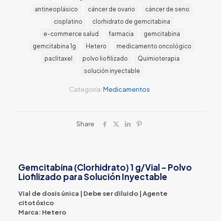
antineoplásico
cáncer de ovario
cáncer de seno
cisplatino
clorhidrato de gemcitabina
e-commerce salud
farmacia
gemcitabina
gemcitabina 1g
Hetero
medicamento oncológico
paclitaxel
polvo liofilizado
Quimioterapia
solución inyectable
Categoría:
Medicamentos
Share
Gemcitabina (Clorhidrato) 1 g/Vial – Polvo
Liofilizado para Solución Inyectable
Vial de dosis única | Debe ser diluido | Agente
citotóxico
Marca: Hetero