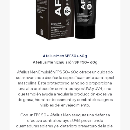
Afelius Men SPF50+ 60g
Afelius Men Emulsión SPF50+ 60g
Afelius Men Emulsión FPS 50+ 60g ofrece un cuidado
solar avanzado diseñado específicamente para la piel
masculina. Este protector solar no solo proporciona
una alta protección contra los rayos UVA y UVB, sino
que también ayuda a regular la producción excesiva
de grasa, hidrata intensamente y combate los signos
visibles del envejecimiento.
Con un FPS 50+, Afelius Men asegura una defensa
efectiva contra los rayos UVB, previniendo
quemaduras solares y el deterioro prematuro de la piel.