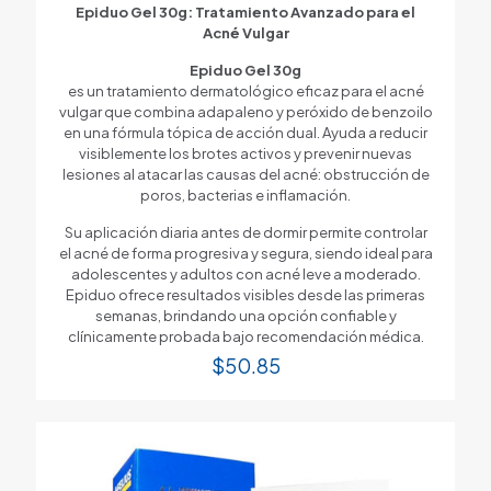
Epiduo Gel 30g: Tratamiento Avanzado para el
Acné Vulgar
Epiduo Gel 30g
es un tratamiento dermatológico eficaz para el acné
vulgar que combina adapaleno y peróxido de benzoilo
en una fórmula tópica de acción dual. Ayuda a reducir
visiblemente los brotes activos y prevenir nuevas
lesiones al atacar las causas del acné: obstrucción de
poros, bacterias e inflamación.
Su aplicación diaria antes de dormir permite controlar
el acné de forma progresiva y segura, siendo ideal para
adolescentes y adultos con acné leve a moderado.
Epiduo ofrece resultados visibles desde las primeras
semanas, brindando una opción confiable y
clínicamente probada bajo recomendación médica.
$
50.85