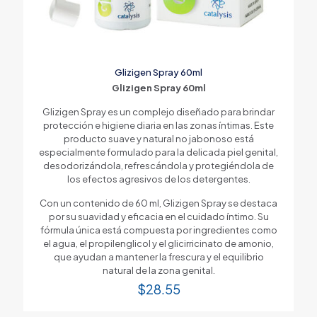
Glizigen Spray 60ml
Glizigen Spray 60ml
Glizigen Spray es un complejo diseñado para brindar
protección e higiene diaria en las zonas íntimas. Este
producto suave y natural no jabonoso está
especialmente formulado para la delicada piel genital,
desodorizándola, refrescándola y protegiéndola de
los efectos agresivos de los detergentes.
Con un contenido de 60 ml, Glizigen Spray se destaca
por su suavidad y eficacia en el cuidado íntimo. Su
fórmula única está compuesta por ingredientes como
el agua, el propilenglicol y el glicirricinato de amonio,
que ayudan a mantener la frescura y el equilibrio
natural de la zona genital.
$
28.55