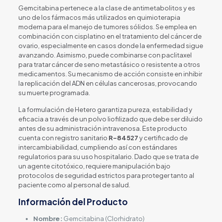
Gemcitabina pertenece a la clase de antimetabolitos y es
uno de los fármacos más utilizados en quimioterapia
moderna para el manejo de tumores sólidos. Se emplea en
combinación con cisplatino en el tratamiento del cáncer de
ovario, especialmente en casos donde la enfermedad sigue
avanzando. Asimismo, puede combinarse con paclitaxel
para tratar cáncer de seno metastásico o resistente a otros
medicamentos. Su mecanismo de acción consiste en inhibir
la replicación del ADN en células cancerosas, provocando
su muerte programada.
La formulación de Hetero garantiza pureza, estabilidad y
eficacia a través de un polvo liofilizado que debe ser diluido
antes de su administración intravenosa. Este producto
cuenta con registro sanitario
R-84527
y certificado de
intercambiabilidad, cumpliendo así con estándares
regulatorios para su uso hospitalario. Dado que se trata de
un agente citotóxico, requiere manipulación bajo
protocolos de seguridad estrictos para proteger tanto al
paciente como al personal de salud.
Información del Producto
Nombre:
Gemcitabina (Clorhidrato)