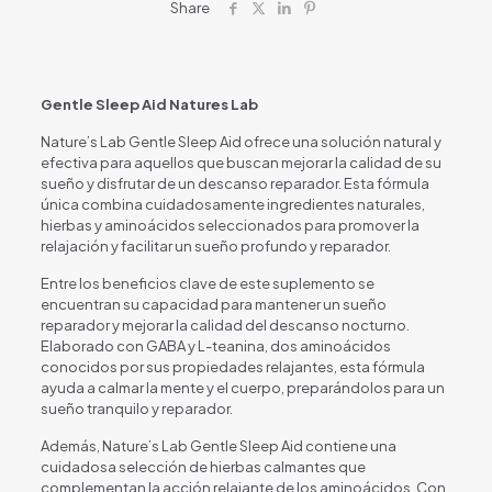
Share
Gentle Sleep Aid Natures Lab
Nature’s Lab Gentle Sleep Aid ofrece una solución natural y
efectiva para aquellos que buscan mejorar la calidad de su
sueño y disfrutar de un descanso reparador. Esta fórmula
única combina cuidadosamente ingredientes naturales,
hierbas y aminoácidos seleccionados para promover la
relajación y facilitar un sueño profundo y reparador.
Entre los beneficios clave de este suplemento se
encuentran su capacidad para mantener un sueño
reparador y mejorar la calidad del descanso nocturno.
Elaborado con GABA y L-teanina, dos aminoácidos
conocidos por sus propiedades relajantes, esta fórmula
ayuda a calmar la mente y el cuerpo, preparándolos para un
sueño tranquilo y reparador.
Además, Nature’s Lab Gentle Sleep Aid contiene una
cuidadosa selección de hierbas calmantes que
complementan la acción relajante de los aminoácidos. Con