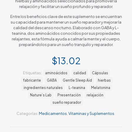
hierbas y aminoácidos seleccionados para promover la
relajación y facilitar un sueño profundo y reparador.
Entre los beneficios clave de este suplemento se encuentran
su capacidad para mantener un sueño reparador y mejorar la
calidad del descanso nocturno. Elaborado con GABA y L-
teanina, dos aminoácidos conocidos por sus propiedades
relajantes, esta fórmula ayuda a calmar la mente y el cuerpo,
preparándolos para un sueño tranquilo y reparador.
$
13.02
Etiquetas:
aminoácidos
calidad
Cápsulas
fabricante
GABA
Gentle Sleep Aid
hierbas
ingredientes naturales
L-teanina
Melatonina
Nature’s Lab
Presentación
relajación
sueño reparador
Categorías:
Medicamentos
,
Vitaminas y Suplementos