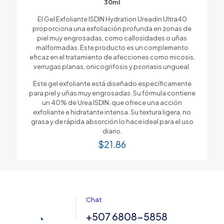
30ml
El Gel Exfoliante ISDIN Hydration Ureadin Ultra40
proporciona una exfoliación profunda en zonas de
piel muy engrosadas, como callosidades o uñas
malformadas. Este producto es un complemento
eficaz en el tratamiento de afecciones como micosis,
verrugas planas, onicogrifosis y psoriasis ungueal.
Este gel exfoliante está diseñado específicamente
para piel y uñas muy engrosadas. Su fórmula contiene
un 40% de Urea ISDIN, que ofrece una acción
exfoliante e hidratante intensa. Su textura ligera, no
grasa y de rápida absorción lo hace ideal para el uso
diario.
$
21.86
Chat
+507 6808-5858