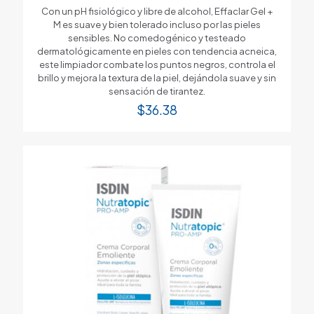
Con un pH fisiológico y libre de alcohol, Effaclar Gel +
M es suave y bien tolerado incluso por las pieles
sensibles. No comedogénico y testeado
dermatológicamente en pieles con tendencia acneica,
este limpiador combate los puntos negros, controla el
brillo y mejora la textura de la piel, dejándola suave y sin
sensación de tirantez.
$
36.38