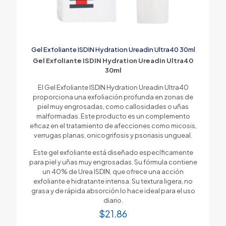
Gel Exfoliante ISDIN Hydration Ureadin Ultra40 30ml
Gel Exfoliante ISDIN Hydration Ureadin Ultra40
30ml
El Gel Exfoliante ISDIN Hydration Ureadin Ultra40
proporciona una exfoliación profunda en zonas de
piel muy engrosadas, como callosidades o uñas
malformadas. Este producto es un complemento
eficaz en el tratamiento de afecciones como micosis,
verrugas planas, onicogrifosis y psoriasis ungueal.
Este gel exfoliante está diseñado específicamente
para piel y uñas muy engrosadas. Su fórmula contiene
un 40% de Urea ISDIN, que ofrece una acción
exfoliante e hidratante intensa. Su textura ligera, no
grasa y de rápida absorción lo hace ideal para el uso
diario.
$
21.86