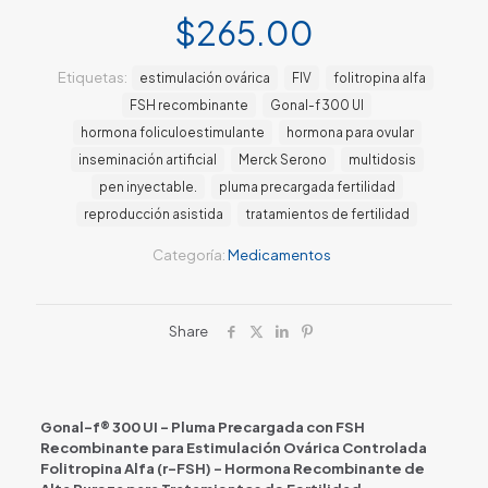
$
265.00
Etiquetas:
estimulación ovárica
FIV
folitropina alfa
FSH recombinante
Gonal-f 300 UI
hormona foliculoestimulante
hormona para ovular
inseminación artificial
Merck Serono
multidosis
pen inyectable.
pluma precargada fertilidad
reproducción asistida
tratamientos de fertilidad
Categoría:
Medicamentos
Share
Gonal-f® 300 UI – Pluma Precargada con FSH
Recombinante para Estimulación Ovárica Controlada
Folitropina Alfa (r-FSH) – Hormona Recombinante de