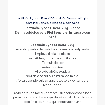
Lactibón Syndet Barra 120g Jabón Dermatológico
para Piel Sensible Irritada o con Acné
Lactibón Syndet Barra 120 g – Jabón
Dermatológico para Piel Sensible, Irritada o con
Acné
Lactibón Syndet Barra 120 g
es un limpiador dermatológico suave, ideal para la
limpieza diaria de pieles
sensibles, con acné o irritadas
. Formulado con
ácido láctico
y libre de jabón, ayuda a
restablecer el pH natural de la piel
, fortaleciendo su barrera protectora y evitando la
resequedad.
Apto para uso facial y corporal, su acción respetuosa
promueve una piel más equilibrada y saludable. Es una
opción eficaz para quienes buscan una