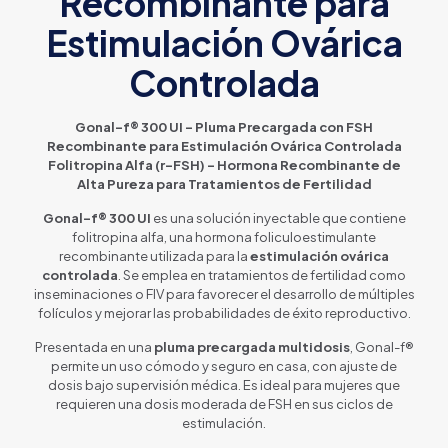
Recombinante para
Estimulación Ovárica
Controlada
Gonal-f® 300 UI – Pluma Precargada con FSH
Recombinante para Estimulación Ovárica Controlada
Folitropina Alfa (r-FSH) – Hormona Recombinante de
Alta Pureza para Tratamientos de Fertilidad
Gonal-f® 300 UI
es una solución inyectable que contiene
folitropina alfa, una hormona foliculoestimulante
recombinante utilizada para la
estimulación ovárica
controlada
. Se emplea en tratamientos de fertilidad como
inseminaciones o FIV para favorecer el desarrollo de múltiples
folículos y mejorar las probabilidades de éxito reproductivo.
Presentada en una
pluma precargada multidosis
, Gonal-f®
permite un uso cómodo y seguro en casa, con ajuste de
dosis bajo supervisión médica. Es ideal para mujeres que
requieren una dosis moderada de FSH en sus ciclos de
estimulación.