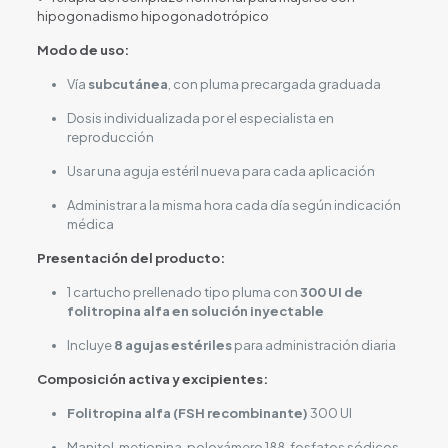
hipogonadismo hipogonadotrópico
Modo de uso:
Vía
subcutánea
, con pluma precargada graduada
Dosis individualizada por el especialista en
reproducción
Usar una aguja estéril nueva para cada aplicación
Administrar a la misma hora cada día según indicación
médica
Presentación del producto:
1 cartucho prellenado tipo pluma con
300 UI de
folitropina alfa en solución inyectable
Incluye
8 agujas estériles
para administración diaria
Composición activa y excipientes:
Folitropina alfa (FSH recombinante)
300 UI
Manitol, metionina, poloxámero 188, fosfatos sódicos,