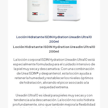
Loción Hidratante ISDIN Hydration Ureadin Ultra10
200ml
Loción Hidratante ISDIN Hydration Ureadin Ultra10
200ml
La loción corporal ISDIN Hydration Ureadin Ultra10 está
especialmente formulada para el cuidado intensivo de
la piel muy seca y descamativa. Con una combinación
de Urea ISDIN® y dexpantenol, esta loción ayuda a
retener la humedad y restablecer los niveles óptimos
de hidratación, aliviando el picor asociado a la
sequedad extrema.
Ureadin Ultra10 es ideal para pieles muy secas y con
tendencia a la descamación. La loción no solo hidrata
profundamente, sino que también mejora la flexibilidad