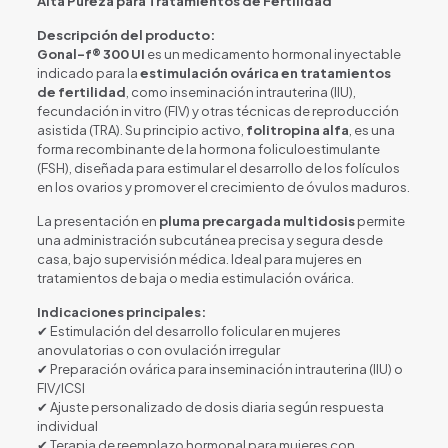
Alta Pureza para Tratamientos de Fertilidad
Descripción del producto:
Gonal-f® 300 UI
es un medicamento hormonal inyectable
indicado para la
estimulación ovárica en tratamientos
de fertilidad
, como inseminación intrauterina (IIU),
fecundación in vitro (FIV) y otras técnicas de reproducción
asistida (TRA). Su principio activo,
folitropina alfa
, es una
forma recombinante de la hormona foliculoestimulante
(FSH), diseñada para estimular el desarrollo de los folículos
en los ovarios y promover el crecimiento de óvulos maduros.
La presentación en
pluma precargada multidosis
permite
una administración subcutánea precisa y segura desde
casa, bajo supervisión médica. Ideal para mujeres en
tratamientos de baja o media estimulación ovárica.
Indicaciones principales:
✔ Estimulación del desarrollo folicular en mujeres
anovulatorias o con ovulación irregular
✔ Preparación ovárica para inseminación intrauterina (IIU) o
FIV/ICSI
✔ Ajuste personalizado de dosis diaria según respuesta
individual
✔ Terapia de reemplazo hormonal para mujeres con