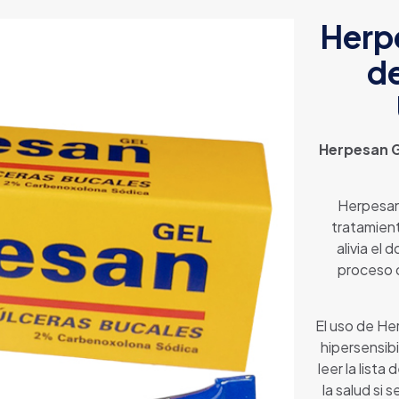
Herp
de
Herpesan G
Herpesan 
tratamient
alivia el 
proceso d
El uso de He
hipersensib
leer la list
la salud si