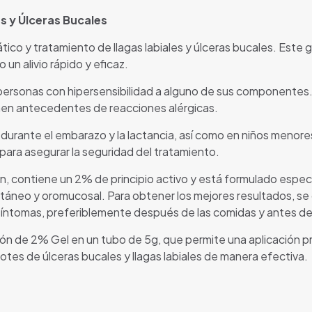
s y Úlceras Bucales
ico y tratamiento de llagas labiales y úlceras bucales. Este ge
un alivio rápido y eficaz.
rsonas con hipersensibilidad a alguno de sus componentes. Es
ienen antecedentes de reacciones alérgicas.
urante el embarazo y la lactancia, así como en niños menore
para asegurar la seguridad del tratamiento.
contiene un 2% de principio activo y está formulado especí
utáneo y oromucosal. Para obtener los mejores resultados, s
e síntomas, preferiblemente después de las comidas y antes d
ón de 2% Gel en un tubo de 5g, que permite una aplicación p
rotes de úlceras bucales y llagas labiales de manera efectiva.