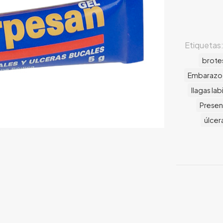
Etiquetas
brote
Embarazo
llagas lab
Presen
úlcer