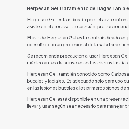
Herpesan Gel Tratamiento de Llagas Labiale
Herpesan Gel está indicado para el alivio sintomát
asiste en el proceso de curación, proporcionando 
El uso de Herpesan Gel está contraindicado en pe
consultar con un profesional de la salud si se t
Se recomienda precaución al usar Herpesan Gel d
médico antes de su uso en estas circunstancias 
Herpesan Gel, también conocido como Carbosan, 
bucales y labiales. Es adecuado solo para uso c
en las lesiones bucales a los primeros signos d
Herpesan Gel está disponible en una presentaci
llevar y usar según sea necesario para manejar b