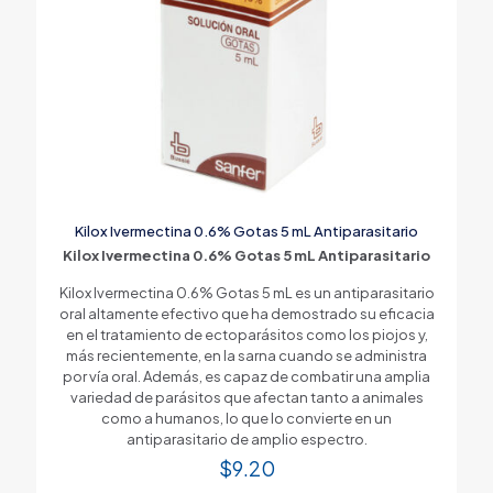
Kilox Ivermectina 0.6% Gotas 5 mL Antiparasitario
Kilox Ivermectina 0.6% Gotas 5 mL Antiparasitario
Kilox Ivermectina 0.6% Gotas 5 mL es un antiparasitario
oral altamente efectivo que ha demostrado su eficacia
en el tratamiento de ectoparásitos como los piojos y,
más recientemente, en la sarna cuando se administra
por vía oral. Además, es capaz de combatir una amplia
variedad de parásitos que afectan tanto a animales
como a humanos, lo que lo convierte en un
antiparasitario de amplio espectro.
$
9.20