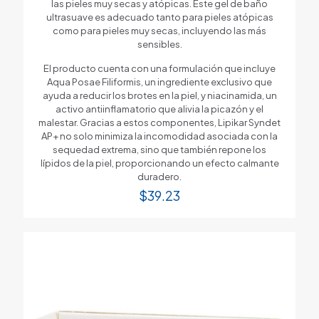
las pieles muy secas y atópicas. Este gel de baño
ultrasuave es adecuado tanto para pieles atópicas
como para pieles muy secas, incluyendo las más
sensibles.
El producto cuenta con una formulación que incluye
Aqua Posae Filiformis, un ingrediente exclusivo que
ayuda a reducir los brotes en la piel, y niacinamida, un
activo antiinflamatorio que alivia la picazón y el
malestar. Gracias a estos componentes, Lipikar Syndet
AP+ no solo minimiza la incomodidad asociada con la
sequedad extrema, sino que también repone los
lípidos de la piel, proporcionando un efecto calmante
duradero.
$
39.23