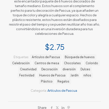
este encantador paquete de 6 huevos decorados de
tamaño mediano. Estos huevos son el complemento
perfecto para tu decoración de Pascua, ya que añaden un
toque de color y alegría a cualquier espacio. Hechos de
plástico resistente, estos huevos están diseñados para
resistir el paso del tiempo y se pueden reutilizar año tras año,
convirtiéndolos en una inversión duradera para tus
celebraciones de Pascua.
$
2.75
Etiquetas:
Artículos de Pascua
Búsqueda de huevos
Celebración
Centros de mesa
Chocolates
Colorido
Creatividad
Decoración
diversión
Dulces
Festividad
Huevos de Pascua
Jardín
niños
Plástico
Regalos
Categoría:
Artículos de Pascua
Share