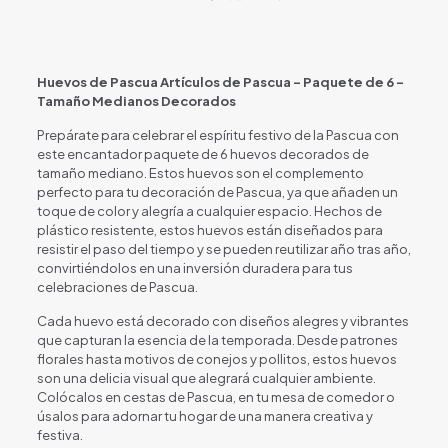
Huevos de Pascua Artículos de Pascua – Paquete de 6 –
Tamaño Medianos Decorados
Prepárate para celebrar el espíritu festivo de la Pascua con
este encantador paquete de 6 huevos decorados de
tamaño mediano. Estos huevos son el complemento
perfecto para tu decoración de Pascua, ya que añaden un
toque de color y alegría a cualquier espacio. Hechos de
plástico resistente, estos huevos están diseñados para
resistir el paso del tiempo y se pueden reutilizar año tras año,
convirtiéndolos en una inversión duradera para tus
celebraciones de Pascua.
Cada huevo está decorado con diseños alegres y vibrantes
que capturan la esencia de la temporada. Desde patrones
florales hasta motivos de conejos y pollitos, estos huevos
son una delicia visual que alegrará cualquier ambiente.
Colócalos en cestas de Pascua, en tu mesa de comedor o
úsalos para adornar tu hogar de una manera creativa y
festiva.