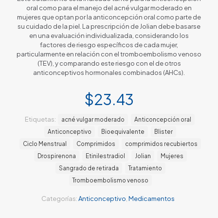
oral como para el manejo del acné vulgar moderado en
mujeres que optan por la anticoncepción oral como parte de
su cuidado de la piel. La prescripción de Jolian debe basarse
en una evaluación individualizada, considerando los
factores de riesgo específicos de cada mujer,
particularmente en relación con el tromboembolismo venoso
(TEV), y comparando este riesgo con el de otros
anticonceptivos hormonales combinados (AHCs).
$
23.43
Etiquetas:
acné vulgar moderado
Anticoncepción oral
Anticonceptivo
Bioequivalente
Blister
Ciclo Menstrual
Comprimidos
comprimidos recubiertos
Drospirenona
Etinilestradiol
Jolian
Mujeres
Sangrado de retirada
Tratamiento
Tromboembolismo venoso
Categorías:
Anticonceptivo
,
Medicamentos