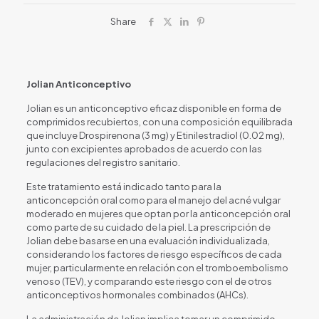
Share
Jolian Anticonceptivo
Jolian es un anticonceptivo eficaz disponible en forma de
comprimidos recubiertos, con una composición equilibrada
que incluye Drospirenona (3 mg) y Etinilestradiol (0.02 mg),
junto con excipientes aprobados de acuerdo con las
regulaciones del registro sanitario.
Este tratamiento está indicado tanto para la
anticoncepción oral como para el manejo del acné vulgar
moderado en mujeres que optan por la anticoncepción oral
como parte de su cuidado de la piel. La prescripción de
Jolian debe basarse en una evaluación individualizada,
considerando los factores de riesgo específicos de cada
mujer, particularmente en relación con el tromboembolismo
venoso (TEV), y comparando este riesgo con el de otros
anticonceptivos hormonales combinados (AHCs).
La administración de Jolian implica tomar un comprimido