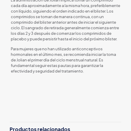
cada día aproximadamente a la misma hora, preferiblemente
con líquido, siguiendo el orden indicado en el blister. Los
comprimidos se toman de manera continua, con un
comprimido del blister anterior antes de iniciar el siguiente
ciclo. El sangrado de retirada generalmente comienza entre
los días 2 y 3 después de comenzar los comprimidos de
placebo y puede persistir hasta el inicio del próximo blister.
Para mujeres que no han utilizado anticonceptivos
hormonales en el último mes, se recomienda iniciar la toma
de Jolian el primer día del ciclo menstrual natural. Es
fundamental seguir estas pautas para garantizar la
efectividad y seguridad del tratamiento.
Productos relacionados