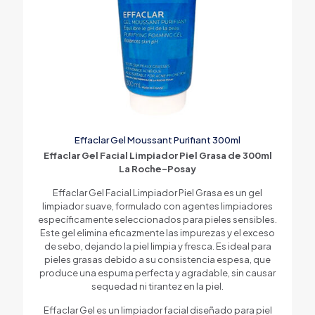
Effaclar Gel Moussant Purifiant 300ml
Effaclar Gel Facial Limpiador Piel Grasa de 300ml
La Roche-Posay
Effaclar Gel Facial Limpiador Piel Grasa es un gel
limpiador suave, formulado con agentes limpiadores
específicamente seleccionados para pieles sensibles.
Este gel elimina eficazmente las impurezas y el exceso
de sebo, dejando la piel limpia y fresca. Es ideal para
pieles grasas debido a su consistencia espesa, que
produce una espuma perfecta y agradable, sin causar
sequedad ni tirantez en la piel.
Effaclar Gel es un limpiador facial diseñado para piel