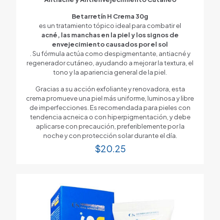
Betarretín H Crema 30g
es un tratamiento tópico ideal para combatir el
acné, las manchas en la piel y los signos de
envejecimiento causados por el sol
. Su fórmula actúa como despigmentante, antiacné y
regenerador cutáneo, ayudando a mejorar la textura, el
tono y la apariencia general de la piel.
Gracias a su acción exfoliante y renovadora, esta
crema promueve una piel más uniforme, luminosa y libre
de imperfecciones. Es recomendada para pieles con
tendencia acneica o con hiperpigmentación, y debe
aplicarse con precaución, preferiblemente por la
noche y con protección solar durante el día.
$
20.25