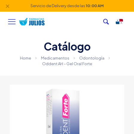
✕
Servicio de Delivery desde las
10:00 AM
Catálogo
Home
Medicamentos
Odontología
Oddent AH – Gel Oral Forte