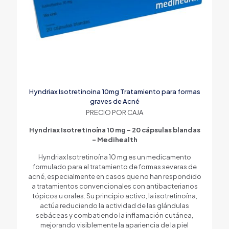
Hyndriax Isotretinoina 10mg Tratamiento para formas
graves de Acné
PRECIO POR CAJA
Hyndriax Isotretinoína 10 mg – 20 cápsulas blandas
– Medihealth
Hyndriax Isotretinoína 10 mg es un medicamento
formulado para el tratamiento de formas severas de
acné, especialmente en casos que no han respondido
a tratamientos convencionales con antibacterianos
tópicos u orales. Su principio activo, la isotretinoína,
actúa reduciendo la actividad de las glándulas
sebáceas y combatiendo la inflamación cutánea,
mejorando visiblemente la apariencia de la piel