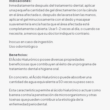
Indicaciones:
Inmediatamente después del tratamiento dental, aplicar
una pequeña cantidad de gel directamente con la cánula
en el área afectada o, después de lavarse bien las manos,
aplicar el gel minuciosamente con el dedo y masajear
suavemente la encía hasta que el área afectada esté
completamente cubierta. Usar 1-2 veces al día, o cuando se
necesite, a menos que su doctor indique lo contrario.
Inocuo en caso de ingestión.
Uso odontológico
Beneficios:
El Ácido Hialurónico posee diversas propiedades
beneficiosas que contribuyen al éxito de un programa de
tratamiento dental e higiene oral.
En concreto, el Ácido Hialurónico puede absorber una
cantidad de agua equivalente a 50 veces su peso seco.
Esta característica permite al ácido hialurónico actuar como
barrera contra la penetración de microorganismos y otras
toxinas que pueden contribuir a la etiología de la
enfermedad periodental.