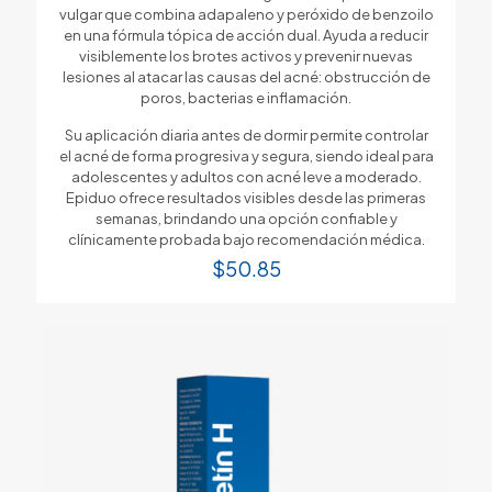
vulgar que combina adapaleno y peróxido de benzoilo
en una fórmula tópica de acción dual. Ayuda a reducir
visiblemente los brotes activos y prevenir nuevas
lesiones al atacar las causas del acné: obstrucción de
poros, bacterias e inflamación.
Su aplicación diaria antes de dormir permite controlar
el acné de forma progresiva y segura, siendo ideal para
adolescentes y adultos con acné leve a moderado.
Epiduo ofrece resultados visibles desde las primeras
semanas, brindando una opción confiable y
clínicamente probada bajo recomendación médica.
$
50.85