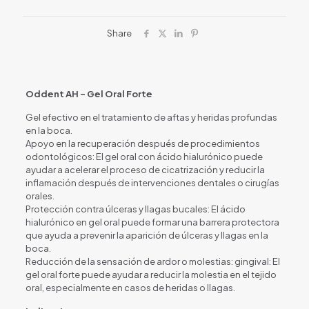
Share
Oddent AH – Gel Oral Forte
Gel efectivo en el tratamiento de aftas y heridas profundas
en la boca.
Apoyo en la recuperación después de procedimientos
odontológicos: El gel oral con ácido hialurónico puede
ayudar a acelerar el proceso de cicatrización y reducir la
inflamación después de intervenciones dentales o cirugías
orales.
Protección contra úlceras y llagas bucales: El ácido
hialurónico en gel oral puede formar una barrera protectora
que ayuda a prevenir la aparición de úlceras y llagas en la
boca.
Reducción de la sensación de ardor o molestias: gingival: El
gel oral forte puede ayudar a reducir la molestia en el tejido
oral, especialmente en casos de heridas o llagas.