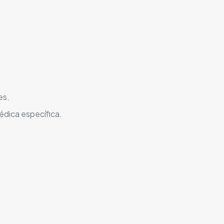
es.
édica específica.