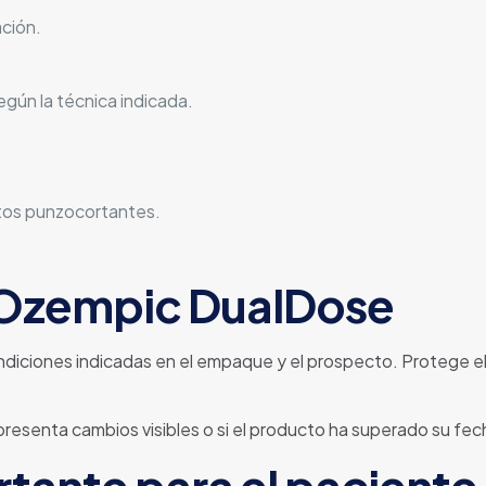
ción.
egún la técnica indicada.
etos punzocortantes.
 Ozempic DualDose
iciones indicadas en el empaque y el prospecto. Protege el m
ón presenta cambios visibles o si el producto ha superado su fe
tante para el paciente