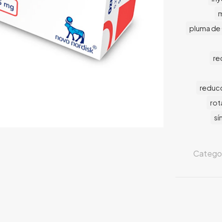
m
pluma de
re
reducc
rot
sí
Categor