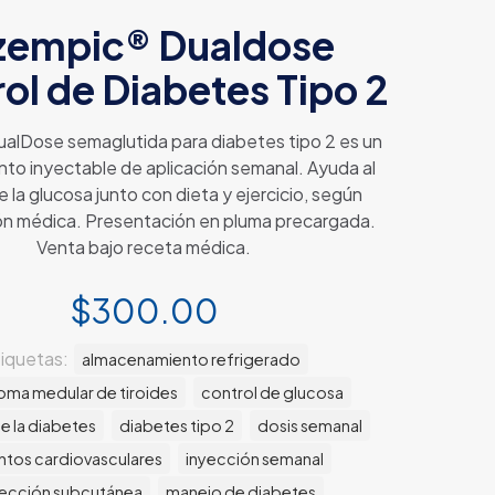
empic® Dualdose
ol de Diabetes Tipo 2
alDose semaglutida para diabetes tipo 2 es un
o inyectable de aplicación semanal. Ayuda al
e la glucosa junto con dieta y ejercicio, según
ón médica. Presentación en pluma precargada.
Venta bajo receta médica.
$
300.00
tiquetas:
almacenamiento refrigerado
oma medular de tiroides
control de glucosa
e la diabetes
diabetes tipo 2
dosis semanal
ntos cardiovasculares
inyección semanal
yección subcutánea
manejo de diabetes