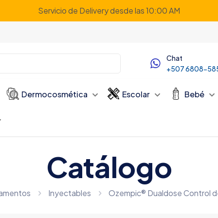
Servicio de Delivery desde las 10:00 AM
Chat
+507 6808-58
Dermocosmética
Escolar
Bebé
Catálogo
amentos
Inyectables
Ozempic® Dualdose Control d