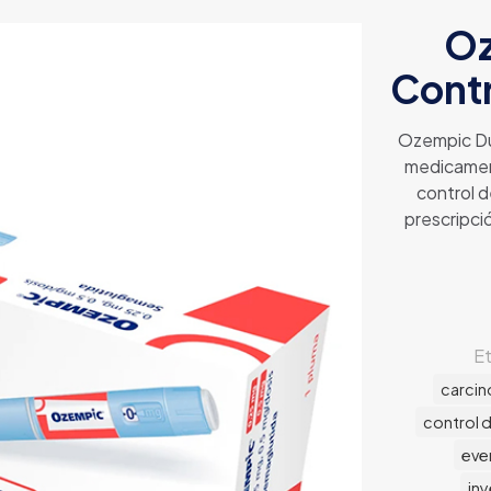
Oz
Contr
Ozempic Du
medicament
control d
prescripci
E
carcin
control d
eve
in