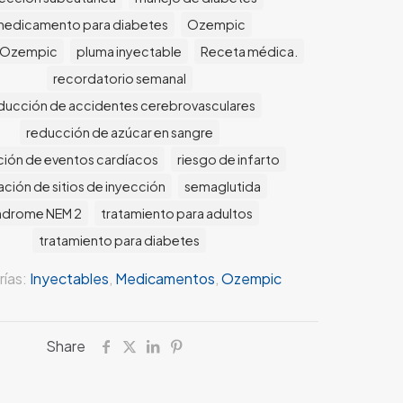
edicamento para diabetes
Ozempic
 Ozempic
pluma inyectable
Receta médica.
recordatorio semanal
ducción de accidentes cerebrovasculares
reducción de azúcar en sangre
ión de eventos cardíacos
riesgo de infarto
ación de sitios de inyección
semaglutida
ndrome NEM 2
tratamiento para adultos
tratamiento para diabetes
ías:
Inyectables
,
Medicamentos
,
Ozempic
Share