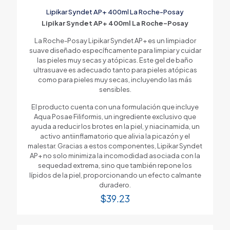
Lipikar Syndet AP+ 400ml La Roche-Posay
Lipikar Syndet AP+ 400ml La Roche-Posay
La Roche-Posay Lipikar Syndet AP+ es un limpiador
suave diseñado específicamente para limpiar y cuidar
las pieles muy secas y atópicas. Este gel de baño
ultrasuave es adecuado tanto para pieles atópicas
como para pieles muy secas, incluyendo las más
sensibles.
El producto cuenta con una formulación que incluye
Aqua Posae Filiformis, un ingrediente exclusivo que
ayuda a reducir los brotes en la piel, y niacinamida, un
activo antiinflamatorio que alivia la picazón y el
malestar. Gracias a estos componentes, Lipikar Syndet
AP+ no solo minimiza la incomodidad asociada con la
sequedad extrema, sino que también repone los
lípidos de la piel, proporcionando un efecto calmante
duradero.
$
39.23