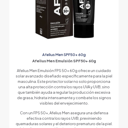
Afelius Men SPF50+ 60g
Afelius Men Emulsión SPF50+ 60g
Afelius Men Emulsión FPS 50+ 60g ofrece un cuidado
solar avanzado diseñado específicamente para la piel
masculina. Este protector solar no solo proporciona
una alta protección contra los rayos UVA y UVB, sino
que también ayuda a regular la producción excesiva
de grasa, hidrata intensamente y combate los signos
visibles del envejecimiento.
Con un FPS 50+, Afelius Men asegura una defensa
efectiva contra los rayos UVB, previniendo
quemaduras solares y el deterioro prematuro de la piel.