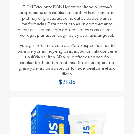
El Gel Exfoliante ISDIN Hydration Ureadin Ultra40
proporciona una exfoliación profunda en zonas de
piel muy engrosadas, como callosidades o uñas
malformadas. Este producto es un complemento
eficaz en el tratamiento de afecciones como micosis,
verrugas planas, onicogrifosis y psoriasis ungueal.
Este gel exfoliante está diseñado específicamente
para piel y uñas muy engrosadas. Su fórmula contiene
un 40% de Urea ISDIN, que ofrece una acción
exfoliante e hidratante intensa. Su textura ligera, no
grasa y de rápida absorción lo hace ideal para el uso
diario.
$
21.86