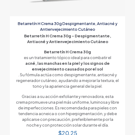
Betarretín H Crema 30g Despigmentante, Antiacné y
Antienvejecimiento Cutáneo
Betarretín H Crema 30g – Despigmentante,
Antiacné y Antienvejecimiento Cutáneo
Betarretín H Crema 30g
es un tratamiento tópico ideal para combatir el
acné, las manchas en la piel y los signos de
envejecimiento causados por el sol
. Su fórmula actúa como despigmentante, antiacné y
regenerador cutáneo, ayudando a mejorar la textura, el
tono y la apariencia general de la piel.
Gracias a su acción exfoliante y renovadora, esta
crema promueve una piel más uniforme, luminosa y libre
de imperfecciones. Es recomendada para pieles con
tendencia acneica o con hiperpigmentación, y debe
aplicarse con precaución, preferiblemente por la
noche y con protección solar durante el día.
$
20.25