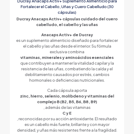
Ducray Anacaps Activ+ Suplemento Alimenticio para
Fortalecer el Cabello, Uñas y Cuero Cabelludo (30
cápsulas)
Ducray Anacaps Activ+ cápsulas cuidado del cuero
cabelludo, el cabello y las uñas
Anacaps Activ+ de Ducray
es un suplemento alimenticio diseñado para fortalecer
el cabello y las uñas desde el interior. Su fórmula
exclusiva combina
vitaminas, minerales y aminoácidos esenciales
que contribuyen a mantener la vitalidad capilar y la
resistencia de las uñas, combatiendo la caída y el
debilitamiento causados por estrés, cambios
hormonales o deficiencias nutricionales.
Cada cápsula aporta
zinc, hierro, selenio, molibdeno y vitaminas del
complejo B (B2, B5, B6, B8, B9)
, además de las vitaminas
C y E
, reconocidas por su acción antioxidante. El resultado
es un cabello más fuerte, brillante y con mayor
densidad, y uñas más resistentes frente a la fragilidad.