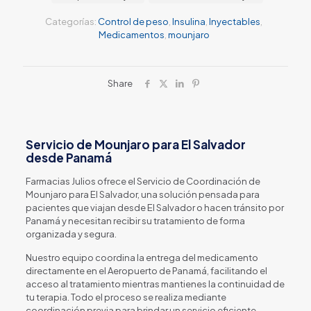
Categorías:
Control de peso
,
Insulina
,
Inyectables
,
Medicamentos
,
mounjaro
Share
Servicio de Mounjaro para El Salvador
desde Panamá
Farmacias Julios ofrece el Servicio de Coordinación de
Mounjaro para El Salvador, una solución pensada para
pacientes que viajan desde El Salvador o hacen tránsito por
Panamá y necesitan recibir su tratamiento de forma
organizada y segura.
Nuestro equipo coordina la entrega del medicamento
directamente en el Aeropuerto de Panamá, facilitando el
acceso al tratamiento mientras mantienes la continuidad de
tu terapia. Todo el proceso se realiza mediante
coordinación previa para brindar un servicio eficiente,