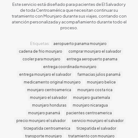
Este servicio está diseñado para pacientes de El Salvador y
de toda Centroamérica que necesitan continuar su
tratamiento con Mounjaro durante sus viajes, contando con
atención personalizada y acompañamiento durante todo el
proceso.
Etiquetas:
aeropuerto panama mounjaro
cadena de frio mounjaro
comprar mounjaro el salvador
cooler para mounjaro
entrega aeropuerto panama
entrega coordinada mounjaro
entrega mounjaro el salvador
farmacias julios panamá
medicamento original mounjaro
mounjaro belice
mounjaro centroamerica
mounjaro costa rica
mounjaro el salvador
mounjaro guatemala
mounjaro honduras
mounjaro nicaragua
mounjaro panamá
pacientes centroamerica
precio mounjaro el salvador
servicio mounjaro el salvador
tirzepatida centroamerica
tirzepatida el salvador
transporte mounjaro
tratamiento con mounjaro