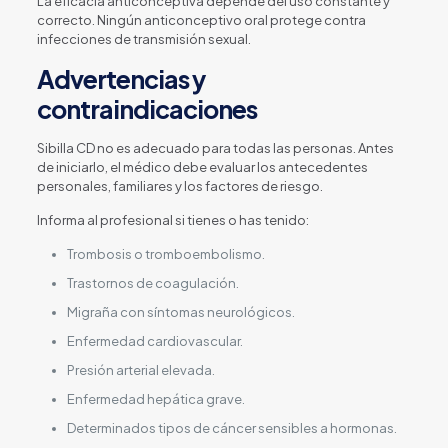
La eficacia anticonceptiva depende del uso constante y
correcto. Ningún anticonceptivo oral protege contra
infecciones de transmisión sexual.
Advertencias y
contraindicaciones
Sibilla CD no es adecuado para todas las personas. Antes
de iniciarlo, el médico debe evaluar los antecedentes
personales, familiares y los factores de riesgo.
Informa al profesional si tienes o has tenido:
Trombosis o tromboembolismo.
Trastornos de coagulación.
Migraña con síntomas neurológicos.
Enfermedad cardiovascular.
Presión arterial elevada.
Enfermedad hepática grave.
Determinados tipos de cáncer sensibles a hormonas.