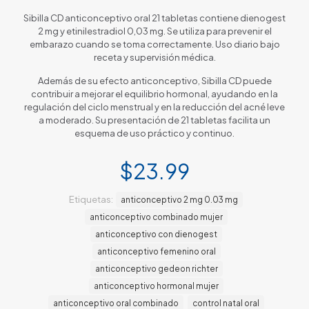
Sibilla CD anticonceptivo oral 21 tabletas contiene dienogest
2 mg y etinilestradiol 0,03 mg. Se utiliza para prevenir el
embarazo cuando se toma correctamente. Uso diario bajo
receta y supervisión médica.
Además de su efecto anticonceptivo, Sibilla CD puede
contribuir a mejorar el equilibrio hormonal, ayudando en la
regulación del ciclo menstrual y en la reducción del acné leve
a moderado. Su presentación de 21 tabletas facilita un
esquema de uso práctico y continuo.
$
23.99
Etiquetas:
anticonceptivo 2 mg 0.03 mg
anticonceptivo combinado mujer
anticonceptivo con dienogest
anticonceptivo femenino oral
anticonceptivo gedeon richter
anticonceptivo hormonal mujer
anticonceptivo oral combinado
control natal oral