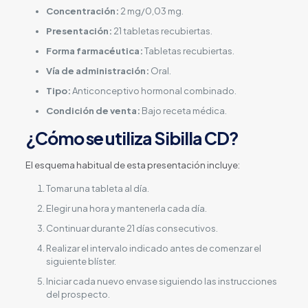
Concentración:
2 mg/0,03 mg.
Presentación:
21 tabletas recubiertas.
Forma farmacéutica:
Tabletas recubiertas.
Vía de administración:
Oral.
Tipo:
Anticonceptivo hormonal combinado.
Condición de venta:
Bajo receta médica.
¿Cómo se utiliza Sibilla CD?
El esquema habitual de esta presentación incluye:
Tomar una tableta al día.
Elegir una hora y mantenerla cada día.
Continuar durante 21 días consecutivos.
Realizar el intervalo indicado antes de comenzar el
siguiente blíster.
Iniciar cada nuevo envase siguiendo las instrucciones
del prospecto.