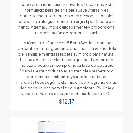
corporal diario, incluso en lavados frecuentes. Está
formulado para dejar la piel suave y tersa, y es
particularmente adecuado para personas con piel
propensa a alergias, como la alergia tipo 1 (fiebre del
heno). Además, limpia delicadamente y proporciona
una sensación de confort a la piel.
La fórmula de Eucerin pH5 Barra Syndet contiene
Dexpantenol, un ingrediente que limpia suavemente la
piel sensible mientras respeta su microbioma natural.
Es una opción excelente para quienes buscan una
limpieza efectiva sin comprometer la salud de su piel.
Además, este producto es sostenible y respetuoso
con el medio ambiente, ya que no contiene
microplásticos según la definición del Programa de las
Naciones Unidas para el Medio Ambiente (PNUMA) y
viene en una caja de papel certificado por el FSC.
$
12.17