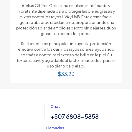
Afelius Oil Free Gel es una emulsión matificante y
hidratante diseñada para proteger las pieles grasas y
mixtas contra los rayos UVA y UVB. Esta crema facial
ligera se absorbe rápidamente, proporcionando una
protección solar de amplio espectro sin dejar residuos
grasos ni obstruir los poros.
Sus beneficios principales incluyen la protección
efectiva contra los dañinos rayos solares, ayudando
además a controlar el exceso de brillo en la piel. Su
textura suave y agradable al tacto la hace ideal para el
uso diario bajo el sol.
$
33.23
Chat
+507 6808-5858
Llamadas