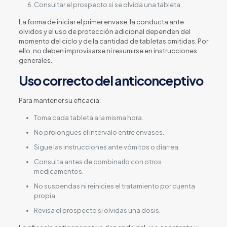
Consultar el prospecto si se olvida una tableta.
La forma de iniciar el primer envase, la conducta ante
olvidos y el uso de protección adicional dependen del
momento del ciclo y de la cantidad de tabletas omitidas. Por
ello, no deben improvisarse ni resumirse en instrucciones
generales.
Uso correcto del anticonceptivo
Para mantener su eficacia:
Toma cada tableta a la misma hora.
No prolongues el intervalo entre envases.
Sigue las instrucciones ante vómitos o diarrea.
Consulta antes de combinarlo con otros
medicamentos.
No suspendas ni reinicies el tratamiento por cuenta
propia.
Revisa el prospecto si olvidas una dosis.