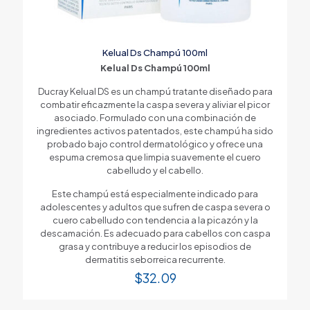
Kelual Ds Champú 100ml
Kelual Ds Champú 100ml
Ducray Kelual DS es un champú tratante diseñado para
combatir eficazmente la caspa severa y aliviar el picor
asociado. Formulado con una combinación de
ingredientes activos patentados, este champú ha sido
probado bajo control dermatológico y ofrece una
espuma cremosa que limpia suavemente el cuero
cabelludo y el cabello.
Este champú está especialmente indicado para
adolescentes y adultos que sufren de caspa severa o
cuero cabelludo con tendencia a la picazón y la
descamación. Es adecuado para cabellos con caspa
grasa y contribuye a reducir los episodios de
dermatitis seborreica recurrente.
$
32.09