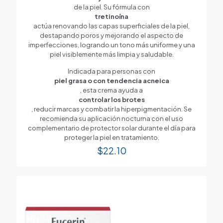
de la piel. Su fórmula con
tretinoína
actúa renovando las capas superficiales de la piel,
destapando poros y mejorando el aspecto de
imperfecciones, logrando un tono más uniforme y una
piel visiblemente más limpia y saludable.
Indicada para personas con
piel grasa o con tendencia acneica
, esta crema ayuda a
controlar los brotes
, reducir marcas y combatir la hiperpigmentación. Se
recomienda su aplicación nocturna con el uso
complementario de protector solar durante el día para
proteger la piel en tratamiento.
$
22.10