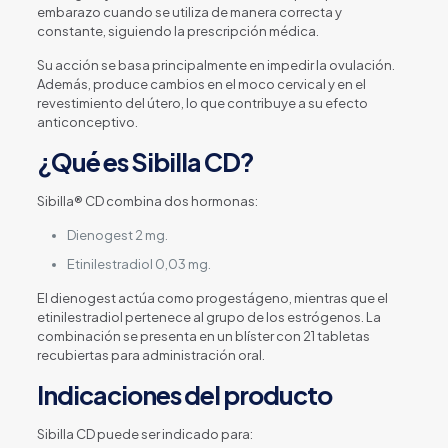
embarazo cuando se utiliza de manera correcta y
constante, siguiendo la prescripción médica.
Su acción se basa principalmente en impedir la ovulación.
Además, produce cambios en el moco cervical y en el
revestimiento del útero, lo que contribuye a su efecto
anticonceptivo.
¿Qué es Sibilla CD?
Sibilla® CD combina dos hormonas:
Dienogest 2 mg.
Etinilestradiol 0,03 mg.
El dienogest actúa como progestágeno, mientras que el
etinilestradiol pertenece al grupo de los estrógenos. La
combinación se presenta en un blíster con 21 tabletas
recubiertas para administración oral.
Indicaciones del producto
Sibilla CD puede ser indicado para: