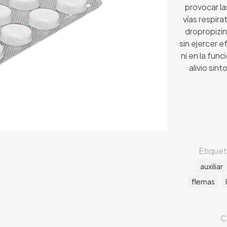
provocar la
vías respirat
dropropizin
sin ejercer 
ni en la func
alivio sin
Etique
auxiliar
flemas
C