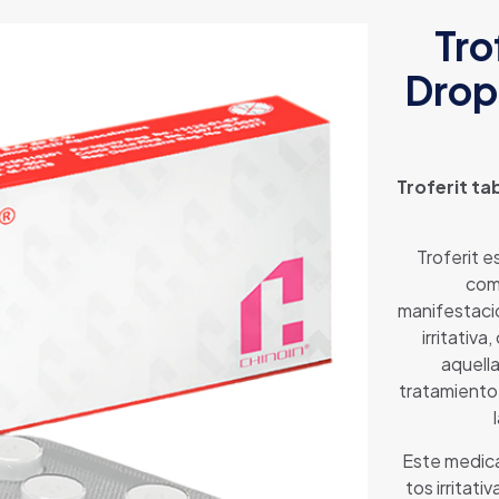
Tro
Drop
Troferit ta
Troferit 
comb
manifestaci
irritativ
aquella
tratamiento 
Este medica
tos irritati