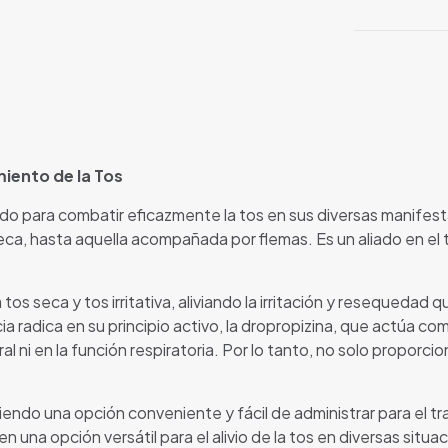
iento de la Tos
do para combatir eficazmente la tos en sus diversas manifest
a, hasta aquella acompañada por flemas. Es un aliado en el tr
os seca y tos irritativa, aliviando la irritación y resequedad q
ia radica en su principio activo, la dropropizina, que actúa co
 ni en la función respiratoria. Por lo tanto, no solo proporci
endo una opción conveniente y fácil de administrar para el tr
 una opción versátil para el alivio de la tos en diversas situa