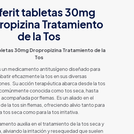
ferit tabletas 30mg
ropizina Tratamiento
de la Tos
bletas 30mg Dropropizina Tratamiento de la
Tos
es un medicamento antitusígeno diseñado para
atir eficazmente la tos en sus diversas
ones. Su acción terapéutica abarca desde la tos
a, comúnmente conocida como tos seca, hasta
 acompañada por flemas. Es un aliado en el
de la tos sin flemas, ofreciendo alivio tanto para
la tos seca como para la tos irritativa.
mento auxilia en el tratamiento de la tos seca y
va, aliviando la irritación y resequedad que suelen