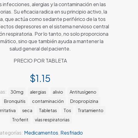
s infecciones, alergias y la contaminación en las
orias. Su eficacia radica en su principio activo, la
a, que actúa como sedante periférico de la tos
efectos depresores en el sistema nervioso central
ión respiratoria. Por lo tanto, no solo proporciona
tomático, sino que también ayuda a mantener la
salud general del paciente.
PRECIO POR TABLETA
$
1.15
tas:
30mg
alergias
alivio
Antitusígeno
Bronquitis
contaminación
Dropropizina
Irritativa
seca
Tabletas
Tos
Tratamiento
Troferit
vías respiratorias
ategorías:
Medicamentos
,
Resfriado