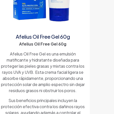
Afelius Oil Free Gel 60g
Afelius Oil Free Gel 60g
Afelius Oil Free Gel es una emulsión
matificante y hidratante diseñada para
proteger las pieles grasas y mixtas contra los
rayos UVA y UVB. Esta crema facial ligera se
absorbe rápidamente, proporcionando una
protección solar de amplio espectro sin dejar
residuos grasos ni obstruir los poros.
Sus beneficios principales incluyen la
protección efectiva contra los dañinos rayos
solares, ayudando además a controlar el