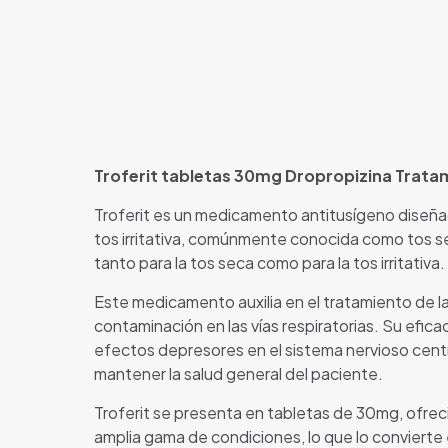
Troferit tabletas 30mg Dropropizina Tratam
Troferit es un medicamento antitusígeno diseña
tos irritativa, comúnmente conocida como tos sec
tanto para la tos seca como para la tos irritativa.
Este medicamento auxilia en el tratamiento de la t
contaminación en las vías respiratorias. Su eficac
efectos depresores en el sistema nervioso central
mantener la salud general del paciente.
Troferit se presenta en tabletas de 30mg, ofreci
amplia gama de condiciones, lo que lo convierte en