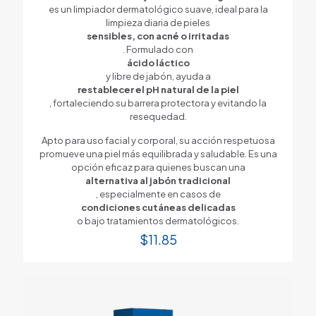
es un limpiador dermatológico suave, ideal para la
limpieza diaria de pieles
sensibles, con acné o irritadas
. Formulado con
ácido láctico
y libre de jabón, ayuda a
restablecer el pH natural de la piel
, fortaleciendo su barrera protectora y evitando la
resequedad.
Apto para uso facial y corporal, su acción respetuosa
promueve una piel más equilibrada y saludable. Es una
opción eficaz para quienes buscan una
alternativa al jabón tradicional
, especialmente en casos de
condiciones cutáneas delicadas
o bajo tratamientos dermatológicos.
$
11.85