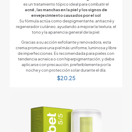
es un tratamiento tópico ideal para combatir el
acné, las manchas en la piel y los signos de
envejecimiento causados por el sol
. Su fórmula actúa como despigmentante, antiacné y
regenerador cutáneo, ayudando a mejorar la textura, el
tono y la apariencia general de la piel.
Gracias a su acción exfoliante y renovadora, esta
crema promueve una piel más uniforme, luminosa y libre
de imperfecciones. Es recomendada para pieles con
tendencia acneica o con hiperpigmentación, y debe
aplicarse con precaución, preferiblemente por la
noche y con protección solar durante el día.
$
20.25