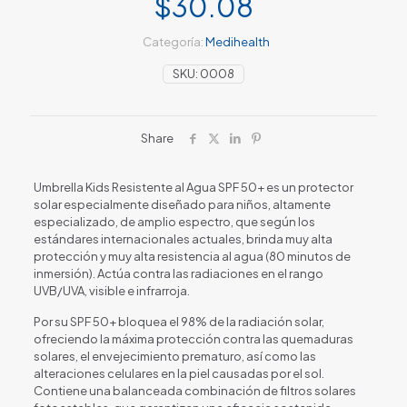
$
30.08
Categoría:
Medihealth
SKU:
0008
Share
Umbrella Kids Resistente al Agua SPF 50+ es un protector
solar especialmente diseñado para niños, altamente
especializado, de amplio espectro, que según los
estándares internacionales actuales, brinda muy alta
protección y muy alta resistencia al agua (80 minutos de
inmersión). Actúa contra las radiaciones en el rango
UVB/UVA, visible e infrarroja.
Por su SPF 50+ bloquea el 98% de la radiación solar,
ofreciendo la máxima protección contra las quemaduras
solares, el envejecimiento prematuro, así como las
alteraciones celulares en la piel causadas por el sol.
Contiene una balanceada combinación de filtros solares