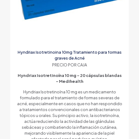
Hyndriax Isotretinoina 10mg Tratamiento para formas
graves de Acné
PRECIO POR CAJA
Hyndriax Isotretinoína 10 mg – 20 cápsulas blandas
– Medihealth
Hyndriax Isotretinoína 10 mg es un medicamento
formulado para el tratamiento de formas severas de
acné, especialmente en casos que no han respondido
a tratamientos convencionales con antibacterianos
tópicos u orales. Su principio activo, la isotretinoína,
actúa reduciendo la actividad de las glándulas
sebáceas y combatiendo la inflamación cutánea,
mejorando visiblemente la apariencia de la piel
afectada por el acné nodular o quístico.