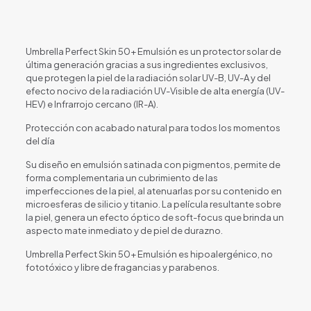
Umbrella Perfect Skin 50+ Emulsión es un protector solar de
última generación gracias a sus ingredientes exclusivos,
que protegen la piel de la radiación solar UV-B, UV-A y del
efecto nocivo de la radiación UV-Visible de alta energía (UV-
HEV) e Infrarrojo cercano (IR-A).
Protección con acabado natural para todos los momentos
del día
Su diseño en emulsión satinada con pigmentos, permite de
forma complementaria un cubrimiento de las
imperfecciones de la piel, al atenuarlas por su contenido en
microesferas de silicio y titanio. La película resultante sobre
la piel, genera un efecto óptico de soft-focus que brinda un
aspecto mate inmediato y de piel de durazno.
Umbrella Perfect Skin 50+ Emulsión es hipoalergénico, no
fototóxico y libre de fragancias y parabenos.