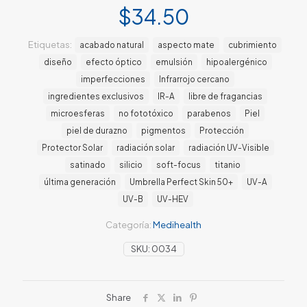
$
34.50
Etiquetas:
acabado natural
aspecto mate
cubrimiento
diseño
efecto óptico
emulsión
hipoalergénico
imperfecciones
Infrarrojo cercano
ingredientes exclusivos
IR-A
libre de fragancias
microesferas
no fototóxico
parabenos
Piel
piel de durazno
pigmentos
Protección
Protector Solar
radiación solar
radiación UV-Visible
satinado
silicio
soft-focus
titanio
última generación
Umbrella Perfect Skin 50+
UV-A
UV-B
UV-HEV
Categoría:
Medihealth
SKU:
0034
Share