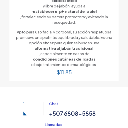
ácido láctico
y libre de jabón, ayuda a
restablecer el pH natural de la piel
, fortaleciendo su barrera protectora y evitando la
resequedad.
Apto para uso facial y corporal, su acción respetuosa
promueve una piel más equilibrada y saludable. Es una
opción eficaz para quienes buscan una
alternativa al jabón tradicional
, especialmente en casos de
condiciones cutáneas delicadas
o bajo tratamientos dermatológicos.
$
11.85
Chat
+507 6808-5858
Llamadas