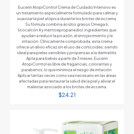
Eucerin AtopiControl Crema de Cuidado Intensivo es
un tratamiento especialmente formulado para calmar y
suavizar la piel atópica durante los brotes de eccema.
Su fórmula combina ácidos grasos Omega 6,
licocalcón A y mentoxipropanediol, ingredientes que
ayudan a reducir la picazón, el enrojecimiento y la
irritación. Clínicamente comprobada, esta crema
ofrece un alivio eficaz sin el uso de corticoides, siendo
ideal para pieles sensibles y propensas a la dermatitis.
Apta para bebés a partir de 3 meses, Eucerin
AtopiControl es libre de fragancias, colorantes y
parabenos, lo que minimiza el riesgo de irritación.
Aplicar tantas veces como sea necesario en las áreas
afectadas para restaurar la salud de la piel y aliviar el
malestar asociado a los brotes de eccema.
$
24.21