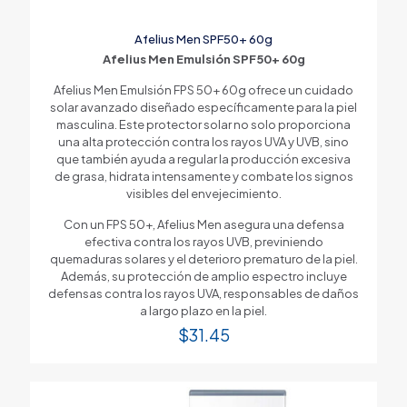
Afelius Men SPF50+ 60g
Afelius Men Emulsión SPF50+ 60g
Afelius Men Emulsión FPS 50+ 60g ofrece un cuidado
solar avanzado diseñado específicamente para la piel
masculina. Este protector solar no solo proporciona
una alta protección contra los rayos UVA y UVB, sino
que también ayuda a regular la producción excesiva
de grasa, hidrata intensamente y combate los signos
visibles del envejecimiento.
Con un FPS 50+, Afelius Men asegura una defensa
efectiva contra los rayos UVB, previniendo
quemaduras solares y el deterioro prematuro de la piel.
Además, su protección de amplio espectro incluye
defensas contra los rayos UVA, responsables de daños
a largo plazo en la piel.
$
31.45