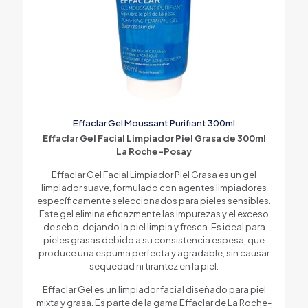
Effaclar Gel Moussant Purifiant 300ml
Effaclar Gel Facial Limpiador Piel Grasa de 300ml
La Roche-Posay
Effaclar Gel Facial Limpiador Piel Grasa es un gel
limpiador suave, formulado con agentes limpiadores
específicamente seleccionados para pieles sensibles.
Este gel elimina eficazmente las impurezas y el exceso
de sebo, dejando la piel limpia y fresca. Es ideal para
pieles grasas debido a su consistencia espesa, que
produce una espuma perfecta y agradable, sin causar
sequedad ni tirantez en la piel.
Effaclar Gel es un limpiador facial diseñado para piel
mixta y grasa. Es parte de la gama Effaclar de La Roche-