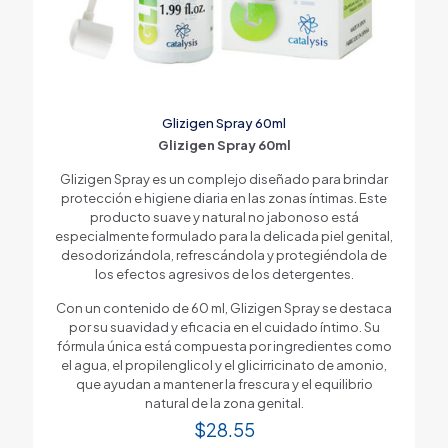
Glizigen Spray 60ml
Glizigen Spray 60ml
Glizigen Spray es un complejo diseñado para brindar
protección e higiene diaria en las zonas íntimas. Este
producto suave y natural no jabonoso está
especialmente formulado para la delicada piel genital,
desodorizándola, refrescándola y protegiéndola de
los efectos agresivos de los detergentes.
Con un contenido de 60 ml, Glizigen Spray se destaca
por su suavidad y eficacia en el cuidado íntimo. Su
fórmula única está compuesta por ingredientes como
el agua, el propilenglicol y el glicirricinato de amonio,
que ayudan a mantener la frescura y el equilibrio
natural de la zona genital.
$
28.55