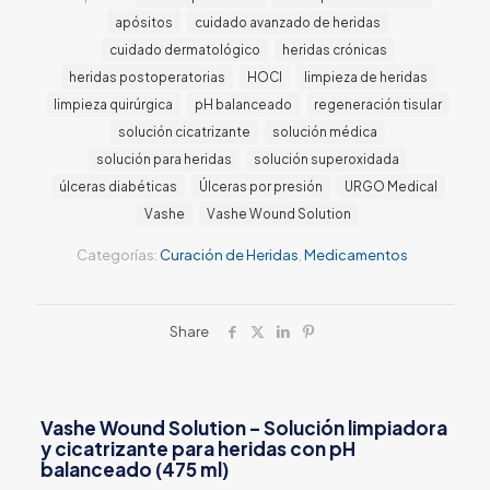
apósitos
cuidado avanzado de heridas
cuidado dermatológico
heridas crónicas
heridas postoperatorias
HOCl
limpieza de heridas
limpieza quirúrgica
pH balanceado
regeneración tisular
solución cicatrizante
solución médica
solución para heridas
solución superoxidada
úlceras diabéticas
Úlceras por presión
URGO Medical
Vashe
Vashe Wound Solution
Categorías:
Curación de Heridas
,
Medicamentos
Share
Vashe Wound Solution – Solución limpiadora
y cicatrizante para heridas con pH
balanceado (475 ml)