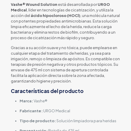
Vashe® Wound Solution
está desarrollada por
URGO
Medical
, líder en tecnologías de cicatrización, y utiliza la
acción del
ácido hipocloroso (HOCl)
, una molécula natural
con potentes propiedades antimicrobianas. Esta solución
limpia eficazmente el lecho de la herida, reduce la carga
bacteriana y elimina restos de biofilm, contribuyendo a un
proceso de cicatrización más rápido y seguro.
Gracias a su acción suave y no tóxica, puede emplearse en
cualquier etapa del tratamiento de heridas, ya sea para
irrigación, remojo o limpieza de apósitos. Es compatible con
terapias de presión negativa y otros productos tópicos. Su
envase de 475 ml con sistema de apertura controlada
facilita la aplicación directa sobre la zona afectada,
garantizando higiene y precisión.
Características del producto
Marca:
Vashe®
Fabricante:
URGO Medical
Tipo de producto:
Solución limpiadora para heridas
Presentación:
Botella de 475 ml