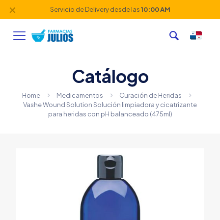
✕
Servicio de Delivery desde las
10:00 AM
Catálogo
Home
Medicamentos
Curación de Heridas
Vashe Wound Solution Solución limpiadora y cicatrizante
para heridas con pH balanceado (475ml)