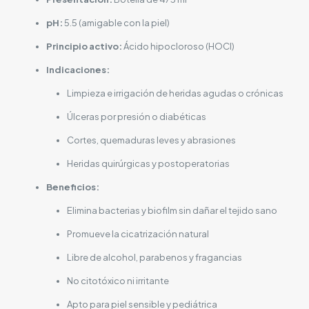
pH:
5.5 (amigable con la piel)
Principio activo:
Ácido hipocloroso (HOCl)
Indicaciones:
Limpieza e irrigación de heridas agudas o crónicas
Úlceras por presión o diabéticas
Cortes, quemaduras leves y abrasiones
Heridas quirúrgicas y postoperatorias
Beneficios:
Elimina bacterias y biofilm sin dañar el tejido sano
Promueve la cicatrización natural
Libre de alcohol, parabenos y fragancias
No citotóxico ni irritante
Apto para piel sensible y pediátrica