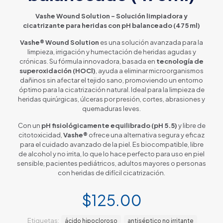
Vashe Wound Solution – Solución limpiadora y
cicatrizante para heridas con pH balanceado (475 ml)
Vashe® Wound Solution
es una solución avanzada para la
limpieza, irrigación y humectación de heridas agudas y
crónicas. Su fórmula innovadora, basada en
tecnología de
superoxidación (HOCl)
, ayuda a eliminar microorganismos
dañinos sin afectar el tejido sano, promoviendo un entorno
óptimo para la cicatrización natural. Ideal para la limpieza de
heridas quirúrgicas, úlceras por presión, cortes, abrasiones y
quemaduras leves.
Con un
pH fisiológicamente equilibrado (pH 5.5)
y libre de
citotoxicidad,
Vashe®
ofrece una alternativa segura y eficaz
para el cuidado avanzado de la piel. Es biocompatible, libre
de alcohol y no irrita, lo que lo hace perfecto para uso en piel
sensible, pacientes pediátricos, adultos mayores o personas
con heridas de difícil cicatrización.
$
125.00
Etiquetas:
ácido hipocloroso
antiséptico no irritante