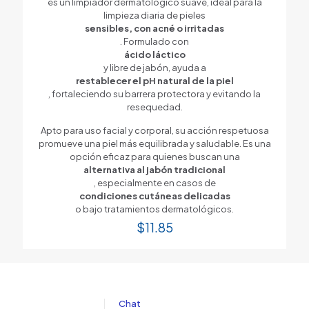
es un limpiador dermatológico suave, ideal para la
limpieza diaria de pieles
sensibles, con acné o irritadas
. Formulado con
ácido láctico
y libre de jabón, ayuda a
restablecer el pH natural de la piel
, fortaleciendo su barrera protectora y evitando la
resequedad.
Apto para uso facial y corporal, su acción respetuosa
promueve una piel más equilibrada y saludable. Es una
opción eficaz para quienes buscan una
alternativa al jabón tradicional
, especialmente en casos de
condiciones cutáneas delicadas
o bajo tratamientos dermatológicos.
$
11.85
Chat