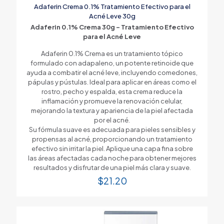
Adaferin Crema 0.1% Tratamiento Efectivo para el
Acné Leve 30g
Adaferin 0.1% Crema 30g – Tratamiento Efectivo
para el Acné Leve
Adaferin 0.1% Crema es un tratamiento tópico
formulado con adapaleno, un potente retinoide que
ayuda a combatir el acné leve, incluyendo comedones,
pápulas y pústulas. Ideal para aplicar en áreas como el
rostro, pecho y espalda, esta crema reduce la
inflamación y promueve la renovación celular,
mejorando la textura y apariencia de la piel afectada
por el acné.
Su fórmula suave es adecuada para pieles sensibles y
propensas al acné, proporcionando un tratamiento
efectivo sin irritar la piel. Aplique una capa fina sobre
las áreas afectadas cada noche para obtener mejores
resultados y disfrutar de una piel más clara y suave.
$
21.20