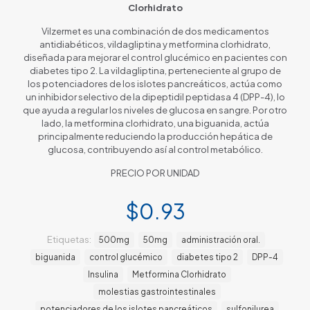
Clorhidrato
Vilzermet es una combinación de dos medicamentos
antidiabéticos, vildagliptina y metformina clorhidrato,
diseñada para mejorar el control glucémico en pacientes con
diabetes tipo 2. La vildagliptina, perteneciente al grupo de
los potenciadores de los islotes pancreáticos, actúa como
un inhibidor selectivo de la dipeptidil peptidasa 4 (DPP-4), lo
que ayuda a regular los niveles de glucosa en sangre. Por otro
lado, la metformina clorhidrato, una biguanida, actúa
principalmente reduciendo la producción hepática de
glucosa, contribuyendo así al control metabólico.
PRECIO POR UNIDAD
$
0.93
Etiquetas:
500mg
50mg
administración oral.
biguanida
control glucémico
diabetes tipo 2
DPP-4
Insulina
Metformina Clorhidrato
molestias gastrointestinales
potenciadores de los islotes pancreáticos
sulfonilurea