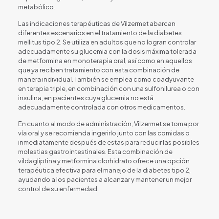
metabólico.
Las indicaciones terapéuticas de Vilzermet abarcan
diferentes escenarios en el tratamiento de la diabetes
mellitus tipo 2. Se utiliza en adultos que no logran controlar
adecuadamente su glucemia con la dosis máxima tolerada
de metformina en monoterapia oral, así como en aquellos
que ya reciben tratamiento con esta combinación de
manera individual. También se emplea como coadyuvante
en terapia triple, en combinación con una sulfonilurea o con
insulina, en pacientes cuya glucemia no está
adecuadamente controlada con otros medicamentos.
En cuanto al modo de administración, Vilzermet se toma por
vía oral y se recomienda ingerirlo junto con las comidas o
inmediatamente después de estas para reducir las posibles
molestias gastrointestinales. Esta combinación de
vildagliptina y metformina clorhidrato ofrece una opción
terapéutica efectiva para el manejo de la diabetes tipo 2,
ayudando a los pacientes a alcanzar y mantener un mejor
control de su enfermedad.