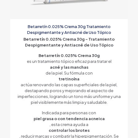
Betarretín 0.025% Crema 30g Tratamiento
Despigmentante y Antiacné de Uso Tópico
Betarretín 0.025% Crema 30g – Tratamiento
Despigmentante y Antiacné de Uso Tópico
Betarretín 0.025% Crema 30g
es un tratamiento tópico eficaz para tratar el
acné y las manchas
de la piel. Su fórmula con
tretinoína
actúa renovando las capas superficiales de la piel,
destapando poros y mejorando el aspecto de
imperfecciones, logrando un tono más uniforme y una
piel visiblemente más limpia y saludable.
Indicada para personas con
piel grasa o con tendencia acneica
, esta crema ayuda a
controlar los brotes
, reducir marcas y combatir la hiperpigmentación. Se