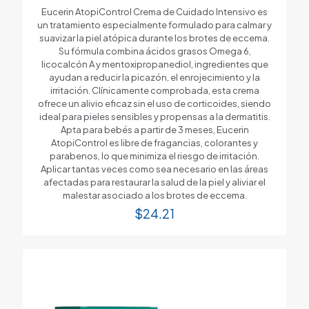
Eucerin AtopiControl Crema de Cuidado Intensivo es
un tratamiento especialmente formulado para calmar y
suavizar la piel atópica durante los brotes de eccema.
Su fórmula combina ácidos grasos Omega 6,
licocalcón A y mentoxipropanediol, ingredientes que
ayudan a reducir la picazón, el enrojecimiento y la
irritación. Clínicamente comprobada, esta crema
ofrece un alivio eficaz sin el uso de corticoides, siendo
ideal para pieles sensibles y propensas a la dermatitis.
Apta para bebés a partir de 3 meses, Eucerin
AtopiControl es libre de fragancias, colorantes y
parabenos, lo que minimiza el riesgo de irritación.
Aplicar tantas veces como sea necesario en las áreas
afectadas para restaurar la salud de la piel y aliviar el
malestar asociado a los brotes de eccema.
$
24.21