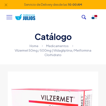
✕
Servicio de Delivery desde las
10:00 AM
Catálogo
Home
Medicamentos
Vilzermet 50mg / 500mg | Vildagliptina / Metformina
Clorhidrato