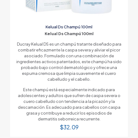
Kelual Ds Champú 100ml
Kelual Ds Champú 100ml
Ducray Kelual DS es un champú tratante diseñado para
combatir eficazmente la caspa severa y aliviar el picor
asociado. Formulado con una combinación de
ingredientes activos patentados, este champú ha sido
probado bajo control dermatológico y ofrece una
espuma cremosa que limpia suavemente el cuero
cabelludo y el cabello.
Este champú está especialmente indicado para
adolescentes y adultos que sufren de caspa severa o
cuero cabelludo con tendencia a la picazón y la
descamación. Es adecuado para cabellos con caspa
grasa y contribuye a reducir los episodios de
dermatitis seborreica recurrente.
$
32.09