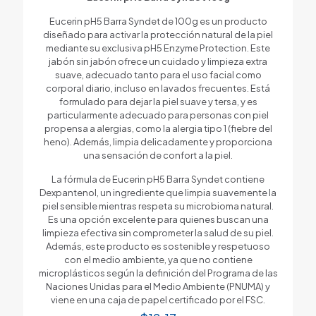
Eucerin pH5 Barra Syndet de 100g es un producto
diseñado para activar la protección natural de la piel
mediante su exclusiva pH5 Enzyme Protection. Este
jabón sin jabón ofrece un cuidado y limpieza extra
suave, adecuado tanto para el uso facial como
corporal diario, incluso en lavados frecuentes. Está
formulado para dejar la piel suave y tersa, y es
particularmente adecuado para personas con piel
propensa a alergias, como la alergia tipo 1 (fiebre del
heno). Además, limpia delicadamente y proporciona
una sensación de confort a la piel.
La fórmula de Eucerin pH5 Barra Syndet contiene
Dexpantenol, un ingrediente que limpia suavemente la
piel sensible mientras respeta su microbioma natural.
Es una opción excelente para quienes buscan una
limpieza efectiva sin comprometer la salud de su piel.
Además, este producto es sostenible y respetuoso
con el medio ambiente, ya que no contiene
microplásticos según la definición del Programa de las
Naciones Unidas para el Medio Ambiente (PNUMA) y
viene en una caja de papel certificado por el FSC.