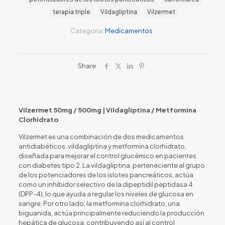
terapia triple
Vildagliptina
Vilzermet
Categoría:
Medicamentos
Share
Vilzermet 50mg / 500mg | Vildagliptina / Metformina
Clorhidrato
Vilzermet es una combinación de dos medicamentos
antidiabéticos, vildagliptina y metformina clorhidrato,
diseñada para mejorar el control glucémico en pacientes
con diabetes tipo 2. La vildagliptina, perteneciente al grupo
de los potenciadores de los islotes pancreáticos, actúa
como un inhibidor selectivo de la dipeptidil peptidasa 4
(DPP-4), lo que ayuda a regular los niveles de glucosa en
sangre. Por otro lado, la metformina clorhidrato, una
biguanida, actúa principalmente reduciendo la producción
hepática de glucosa, contribuyendo así al control