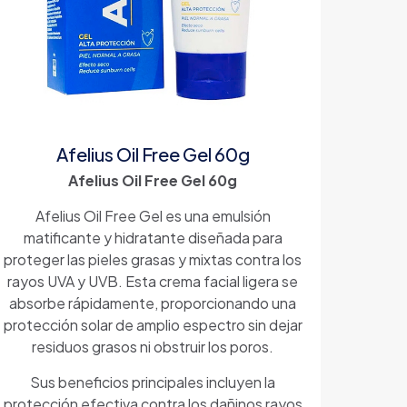
Afelius Oil Free Gel 60g
Afelius Oil Free Gel 60g
Afelius Oil Free Gel es una emulsión
matificante y hidratante diseñada para
proteger las pieles grasas y mixtas contra los
rayos UVA y UVB. Esta crema facial ligera se
absorbe rápidamente, proporcionando una
protección solar de amplio espectro sin dejar
residuos grasos ni obstruir los poros.
Sus beneficios principales incluyen la
protección efectiva contra los dañinos rayos