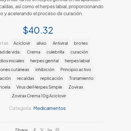
recaídas, así como el herpes labial, proporcionando
vio y acelerando el proceso de curación.
$
40.32
etas:
Aciclovir
alivio
Antiviral
brotes
ad de vida.
Crema
culebrilla
curación
ios iniciales
herpes genital
herpes labial
iones cutáneas
inhibición
Principio activo
ación
recaídas
replicación
Tratamiento
ricela
Virus del Herpes Simple
Zovirax
Zovirax Crema 10g Aciclovir
Categoría:
Medicamentos
Share