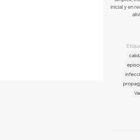
inicial y en 
ali
Etiqu
calid
episod
infecc
propag
Va