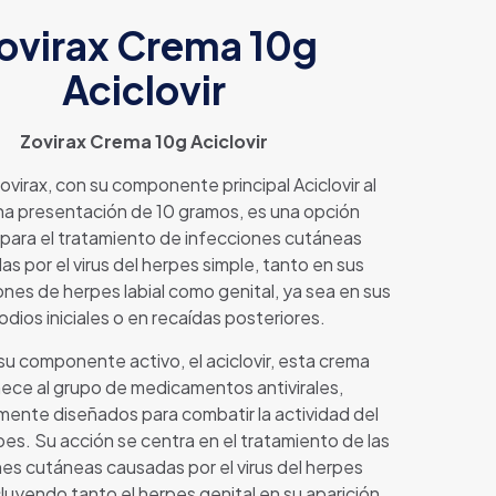
ovirax Crema 10g
Aciclovir
Zovirax Crema 10g Aciclovir
virax, con su componente principal Aciclovir al
a presentación de 10 gramos, es una opción
 para el tratamiento de infecciones cutáneas
s por el virus del herpes simple, tanto en sus
nes de herpes labial como genital, ya sea en sus
odios iniciales o en recaídas posteriores.
su componente activo, el aciclovir, esta crema
ece al grupo de medicamentos antivirales,
mente diseñados para combatir la actividad del
rpes. Su acción se centra en el tratamiento de las
es cutáneas causadas por el virus del herpes
cluyendo tanto el herpes genital en su aparición