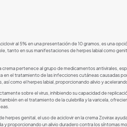
ciclovir al 5% en una presentación de 10 gramos, es una opció
le, tanto en sus manifestaciones de herpes labial como genital
sta crema pertenece al grupo de medicamentos antivirales, es
ra en el tratamiento de las infecciones cutáneas causadas por 
as, así como el herpes labial, proporcionando alivio y aceleran
irectamente sobre el virus, inhibiendo su capacidad de replicaci
 también en el tratamiento de la culebrilla y la varicela, ofrec
neas.
 herpes genital, el uso de aciclovir en la crema Zovirax ayuda
vida y proporcionando un alivio duradero contra los síntomas 