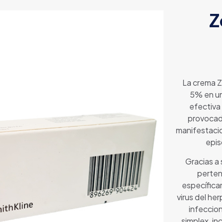
Z
La crema Zo
5% en un
efectiva
provocada
manifestacio
epis
Gracias a 
perten
específica
virus del he
infeccion
simplex, in