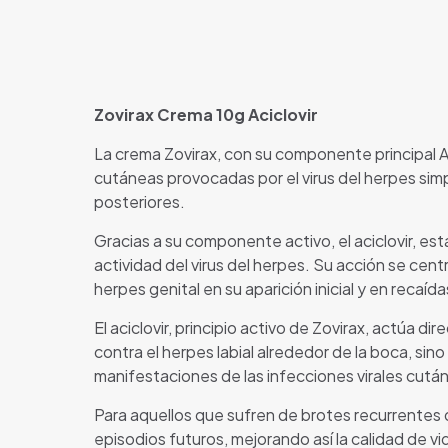
Zovirax Crema 10g Aciclovir
La crema Zovirax, con su componente principal A
cutáneas provocadas por el virus del herpes simp
posteriores.
Gracias a su componente activo, el aciclovir, e
actividad del virus del herpes. Su acción se cent
herpes genital en su aparición inicial y en recaíd
El aciclovir, principio activo de Zovirax, actúa d
contra el herpes labial alrededor de la boca, sino
manifestaciones de las infecciones virales cutá
Para aquellos que sufren de brotes recurrentes de
episodios futuros, mejorando así la calidad de 