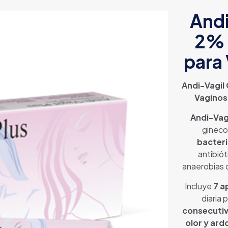
Andi
2% 
para 
Andi-Vagil
Vaginosi
Andi-Vag
gineco
bacter
antibiót
anaerobias qu
Incluye
7 a
diaria 
consecuti
olor y ard