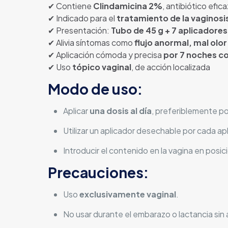
✔ Contiene
Clindamicina 2%
, antibiótico efi
✔ Indicado para el
tratamiento de la vaginosi
✔ Presentación:
Tubo de 45 g + 7 aplicadores
✔ Alivia síntomas como
flujo anormal, mal olor
✔ Aplicación cómoda y precisa
por 7 noches c
✔ Uso
tópico vaginal
, de acción localizada
Modo de uso:
Aplicar
una dosis al día
, preferiblemente po
Utilizar un aplicador desechable por cada ap
Introducir el contenido en la vagina en pos
Precauciones:
Uso
exclusivamente vaginal
.
No usar durante el embarazo o lactancia sin