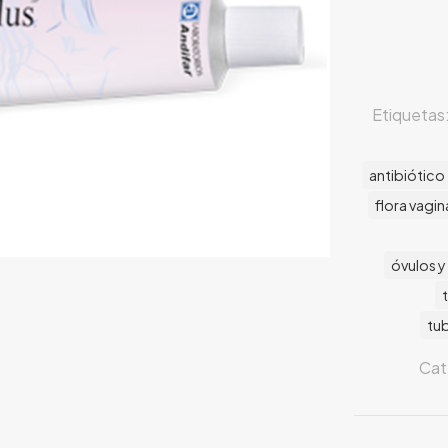
Etiquetas
antibiótico
flora vagin
óvulos y
tu
Cat