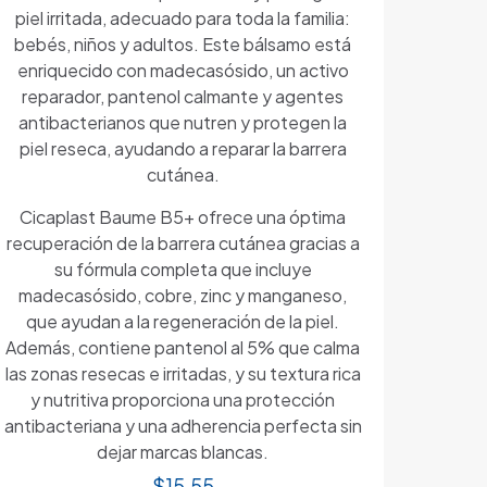
piel irritada, adecuado para toda la familia:
bebés, niños y adultos. Este bálsamo está
enriquecido con madecasósido, un activo
reparador, pantenol calmante y agentes
antibacterianos que nutren y protegen la
piel reseca, ayudando a reparar la barrera
cutánea.
Cicaplast Baume B5+ ofrece una óptima
recuperación de la barrera cutánea gracias a
su fórmula completa que incluye
madecasósido, cobre, zinc y manganeso,
que ayudan a la regeneración de la piel.
Además, contiene pantenol al 5% que calma
las zonas resecas e irritadas, y su textura rica
y nutritiva proporciona una protección
antibacteriana y una adherencia perfecta sin
dejar marcas blancas.
$
15.55