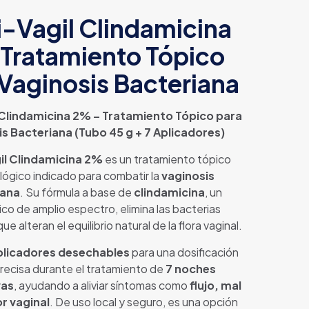
-Vagil Clindamicina
Tratamiento Tópico
Vaginosis Bacteriana
 Clindamicina 2% – Tratamiento Tópico para
s Bacteriana (Tubo 45 g + 7 Aplicadores)
il Clindamicina 2%
es un tratamiento tópico
lógico indicado para combatir la
vaginosis
iana
. Su fórmula a base de
clindamicina
, un
ico de amplio espectro, elimina las bacterias
e alteran el equilibrio natural de la flora vaginal.
plicadores desechables
para una dosificación
precisa durante el tratamiento de
7 noches
vas
, ayudando a aliviar síntomas como
flujo, mal
or vaginal
. De uso local y seguro, es una opción