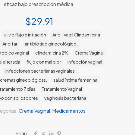
eficaz bajo prescripción médica.
$
29.91
:
alivio flujo e irritación
Andi-Vagil Clindamicina
Andifar.
antibiótico ginecológico.
 tópico vaginal
clindamicina 2%
Crema Vaginal
al alterada
flujo con mal olor
infección vaginal
infecciones bacterianas vaginales
 cremas ginecológicas.
salud íntima femenina
tratamiento 7 días
Tratamiento Vaginal
bo con aplicadores
vaginosis bacteriana
egorías:
Crema Vaginal
,
Medicamentos
Share