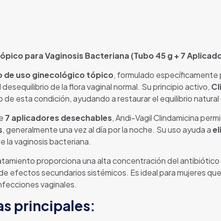
ópico para Vaginosis Bacteriana (Tubo 45 g + 7 Aplicad
o de uso ginecológico tópico
, formulado específicamente 
esequilibrio de la flora vaginal normal. Su principio activo,
Cl
 de esta condición, ayudando a restaurar el equilibrio natural
de
7 aplicadores desechables
, Andi-Vagil Clindamicina perm
s
, generalmente una vez al día por la noche. Su uso ayuda a
el
e la vaginosis bacteriana.
ratamiento proporciona una alta concentración del antibiótico d
 de efectos secundarios sistémicos. Es ideal para mujeres q
infecciones vaginales.
as principales: