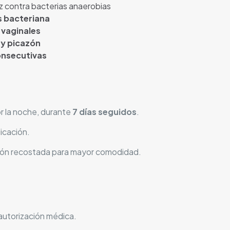
caz contra bacterias anaerobias
s bacteriana
 vaginales
 y picazón
onsecutivas
r la noche, durante
7 días seguidos
.
licación.
ición recostada para mayor comodidad.
 autorización médica.