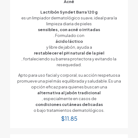
Acné
Lactibón Syndet Barra 120 g
es un limpiador dermatológico suave, ideal para la
limpieza diaria de pieles
sensibles, con acné o irritadas
. Formulado con
ácido láctico
y libre de jabón, ayuda a
restablecer el pH natural de la piel
, fortaleciendo su barrera protectora y evitando la
resequedad.
Apto para uso facial y corporal, su acción respetuosa
promueve una piel más equilibrada y saludable. Es una
opción eficaz para quienes buscan una
alternativa al jabón tradicional
, especialmente en casos de
condiciones cutáneas delicadas
o bajo tratamientos dermatológicos.
$
11.85