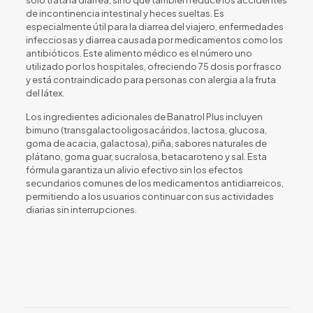
de incontinencia intestinal y heces sueltas. Es
especialmente útil para la diarrea del viajero, enfermedades
infecciosas y diarrea causada por medicamentos como los
antibióticos. Este alimento médico es el número uno
utilizado por los hospitales, ofreciendo 75 dosis por frasco
y está contraindicado para personas con alergia a la fruta
del látex.
Los ingredientes adicionales de Banatrol Plus incluyen
bimuno (transgalactooligosacáridos, lactosa, glucosa,
goma de acacia, galactosa), piña, sabores naturales de
plátano, goma guar, sucralosa, betacaroteno y sal. Esta
fórmula garantiza un alivio efectivo sin los efectos
secundarios comunes de los medicamentos antidiarreicos,
permitiendo a los usuarios continuar con sus actividades
diarias sin interrupciones.