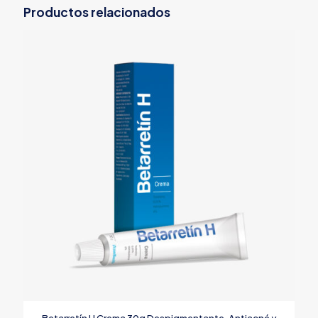
Productos relacionados
Betarretín H Crema 30g Despigmentante, Antiacné y