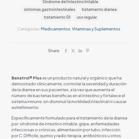
Síndrome del Intestino Irritable
síntomas gastrointestinales
tratamiento diarrea
tratamiento SII
uso regular
Categorías:
Medicamentos
,
Vitaminas y Suplementos
Share
Banatrol® Plus
es un producto natural y orgánico que ha
demostrado clínicamente, controlar la severidad y duración
de la diarrea en sus pacientes, a la vez que aumenta el
número de bacterias benéficas en el intestino y fortalece el
sistema inmune, sin disminuir la motilidad intestinal ni causar
estreñimiento.
Específicamente formulado para el tratamiento de la diarrea
por: síndrome de intestino irritable, gripe, enfermedades
infecciosas o crónicas, alimentación por tubo, infección
por C. Difficile, quimio y radio terapia, antibióticos u otros