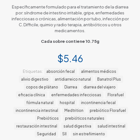
Específicamente formulado para el tratamiento de la diarrea
por: síndrome de intestino irritable, gripe, enfermedades
infecciosas o crónicas, alimentación por tubo, infección por
C. Difficile, quimio y radio terapia, antibióticos u otros
medicamentos.
Cada sobre contiene 10.75g
$
5.46
Etiquetas:
absorción fecal
alimentos médicos
alivio digestivo
antidiarreico natural
Banatrol Plus
copos de plátano
Diarrea
diarrea del viajero
eficacia clínica
enfermedades infecciosas
Florafuel
fórmula natural
hospital
incontinencia fecal
incontinencia intestinal
Medtrition
prebiótico Florafuel
Prebióticos
prebióticos naturales
restauración intestinal
salud digestiva
salud intestinal
Seguridad
SII
sin estreñimiento