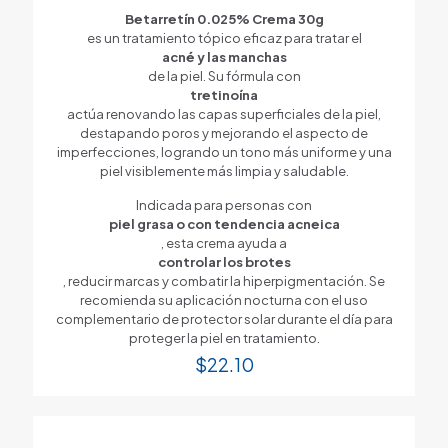
Betarretín 0.025% Crema 30g
es un tratamiento tópico eficaz para tratar el
acné y las manchas
de la piel. Su fórmula con
tretinoína
actúa renovando las capas superficiales de la piel,
destapando poros y mejorando el aspecto de
imperfecciones, logrando un tono más uniforme y una
piel visiblemente más limpia y saludable.
Indicada para personas con
piel grasa o con tendencia acneica
, esta crema ayuda a
controlar los brotes
, reducir marcas y combatir la hiperpigmentación. Se
recomienda su aplicación nocturna con el uso
complementario de protector solar durante el día para
proteger la piel en tratamiento.
$
22.10