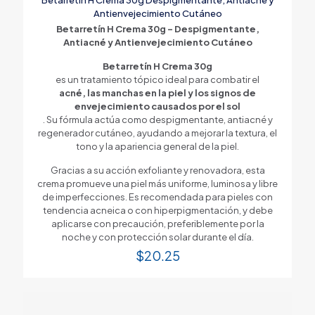
Antienvejecimiento Cutáneo
Betarretín H Crema 30g – Despigmentante,
Antiacné y Antienvejecimiento Cutáneo
Betarretín H Crema 30g
es un tratamiento tópico ideal para combatir el
acné, las manchas en la piel y los signos de
envejecimiento causados por el sol
. Su fórmula actúa como despigmentante, antiacné y
regenerador cutáneo, ayudando a mejorar la textura, el
tono y la apariencia general de la piel.
Gracias a su acción exfoliante y renovadora, esta
crema promueve una piel más uniforme, luminosa y libre
de imperfecciones. Es recomendada para pieles con
tendencia acneica o con hiperpigmentación, y debe
aplicarse con precaución, preferiblemente por la
noche y con protección solar durante el día.
$
20.25