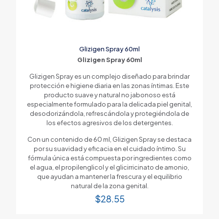
Glizigen Spray 60ml
Glizigen Spray 60ml
Glizigen Spray es un complejo diseñado para brindar
protección e higiene diaria en las zonas íntimas. Este
producto suave y natural no jabonoso está
especialmente formulado para la delicada piel genital,
desodorizándola, refrescándola y protegiéndola de
los efectos agresivos de los detergentes.
Con un contenido de 60 ml, Glizigen Spray se destaca
por su suavidad y eficacia en el cuidado íntimo. Su
fórmula única está compuesta por ingredientes como
el agua, el propilenglicol y el glicirricinato de amonio,
que ayudan a mantener la frescura y el equilibrio
natural de la zona genital.
$
28.55