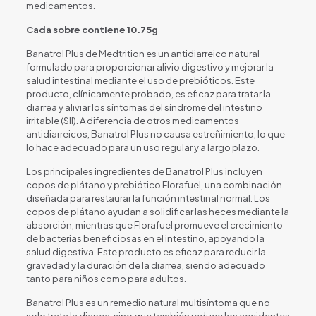
medicamentos.
Cada sobre contiene 10.75g
Banatrol Plus de Medtrition es un antidiarreico natural
formulado para proporcionar alivio digestivo y mejorar la
salud intestinal mediante el uso de prebióticos. Este
producto, clínicamente probado, es eficaz para tratar la
diarrea y aliviar los síntomas del síndrome del intestino
irritable (SII). A diferencia de otros medicamentos
antidiarreicos, Banatrol Plus no causa estreñimiento, lo que
lo hace adecuado para un uso regular y a largo plazo.
Los principales ingredientes de Banatrol Plus incluyen
copos de plátano y prebiótico Florafuel, una combinación
diseñada para restaurar la función intestinal normal. Los
copos de plátano ayudan a solidificar las heces mediante la
absorción, mientras que Florafuel promueve el crecimiento
de bacterias beneficiosas en el intestino, apoyando la
salud digestiva. Este producto es eficaz para reducir la
gravedad y la duración de la diarrea, siendo adecuado
tanto para niños como para adultos.
Banatrol Plus es un remedio natural multisíntoma que no
solo trata la diarrea, sino que también reduce los accidentes