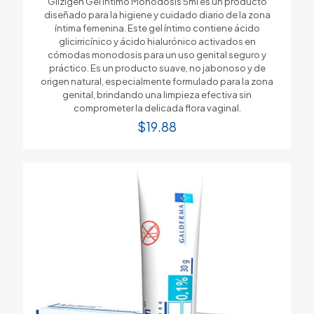
Glizigen Gel Íntimo Monodosis 5ml es un producto
diseñado para la higiene y cuidado diario de la zona
íntima femenina. Este gel íntimo contiene ácido
glicirricínico y ácido hialurónico activados en
cómodas monodosis para un uso genital seguro y
práctico. Es un producto suave, no jabonoso y de
origen natural, especialmente formulado para la zona
genital, brindando una limpieza efectiva sin
comprometer la delicada flora vaginal.
$
19.88