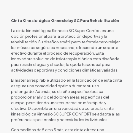
Cinta Kinesiológica Kinnesio by SC Para Rehabilitación
La cinta kinesiológica Kinnesio SC Super Confort es una
opción profesional para la protección deportiva y la
rehabilitación. Su diseño versátil permite fortalecer o relajar
los músculos según sea necesario, ofreciendo un soporte
efectivo durante el proceso de recuperación. Esta
innovadora solución de fisioterapia biónica está diseñada
para resistir el agua y el sudor, lo que la hace ideal para
actividades deportivas y condiciones climáticas variadas.
El material respirable utilizado en la fabricación de esta cinta
asegura una comodidad óptima durante su uso
prolongado. Además, su diseño específico busca
proporcionar alivio del dolor en áreas específicas del
cuerpo, permitiendo una recuperación más rápida y
efectiva. Disponible en una variedad de colores, la cinta
kinesiológica Kinnesio SC SUPER CONFORT se adapta a las
preferencias personales y necesidades individuales.
Con medidas de 5 cm x 5 mts, esta cinta ofrece una