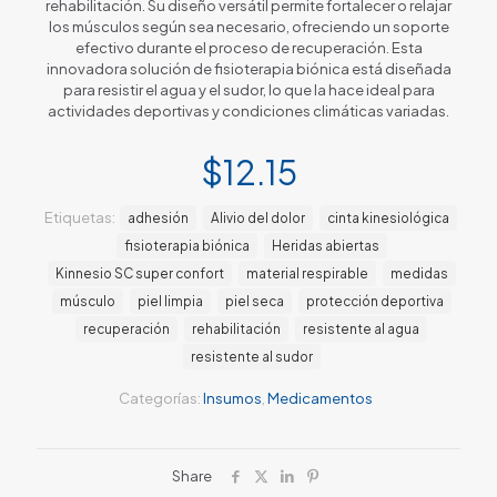
rehabilitación. Su diseño versátil permite fortalecer o relajar
los músculos según sea necesario, ofreciendo un soporte
efectivo durante el proceso de recuperación. Esta
innovadora solución de fisioterapia biónica está diseñada
para resistir el agua y el sudor, lo que la hace ideal para
actividades deportivas y condiciones climáticas variadas.
$
12.15
Etiquetas:
adhesión
Alivio del dolor
cinta kinesiológica
fisioterapia biónica
Heridas abiertas
Kinnesio SC super confort
material respirable
medidas
músculo
piel limpia
piel seca
protección deportiva
recuperación
rehabilitación
resistente al agua
resistente al sudor
Categorías:
Insumos
,
Medicamentos
Share