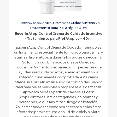
Eucerin AtopiControl Crema de Cuidado Intensivo
Tratamiento para Piel Atópica 40ml
Eucerin AtopiControl Crema de Cuidado Intensivo
– Tratamiento para Piel Atópica – 40 ml
Eucerin AtopiControl Crema de Cuidado Intensivo es
un tratamiento especialmente formulado para calmar y
suavizar la piel atópica durante los brotes de eccema.
Su fórmula combina ácidos grasos Omega 6,
licocalcón A y mentoxipropanediol, ingredientes que
ayudan a reducir la picazón, el enrojecimiento y la
irritación. Clínicamente comprobada, esta crema
ofrece un alivio eficaz sin el uso de corticoides, siendo
ideal para pieles sensibles y propensas a la dermatitis.
Apta para bebés a partir de 3 meses, Eucerin
AtopiControl es libre de fragancias, colorantes y
parabenos, lo que minimiza el riesgo de irritación.
Aplicar tantas veces como sea necesario en las áreas
afectadas para restaurar la salud de la piel y aliviar el
malestar asociado a los brotes de eccema.