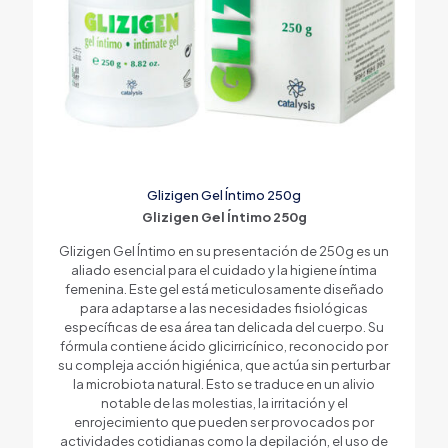
Glizigen Gel Íntimo 250g
Glizigen Gel Íntimo 250g
Glizigen Gel Íntimo en su presentación de 250g es un
aliado esencial para el cuidado y la higiene íntima
femenina. Este gel está meticulosamente diseñado
para adaptarse a las necesidades fisiológicas
específicas de esa área tan delicada del cuerpo. Su
fórmula contiene ácido glicirricínico, reconocido por
su compleja acción higiénica, que actúa sin perturbar
la microbiota natural. Esto se traduce en un alivio
notable de las molestias, la irritación y el
enrojecimiento que pueden ser provocados por
actividades cotidianas como la depilación, el uso de