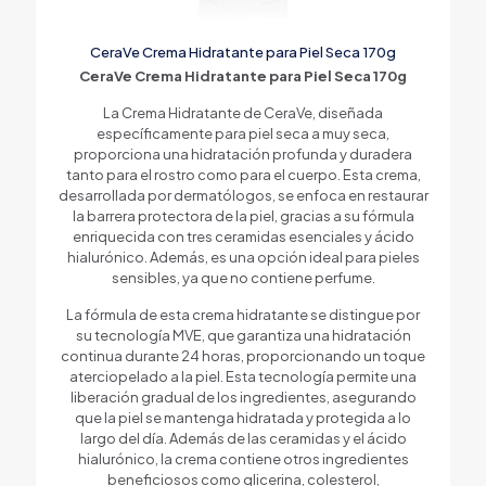
CeraVe Crema Hidratante para Piel Seca 170g
CeraVe Crema Hidratante para Piel Seca 170g
La Crema Hidratante de CeraVe, diseñada
específicamente para piel seca a muy seca,
proporciona una hidratación profunda y duradera
tanto para el rostro como para el cuerpo. Esta crema,
desarrollada por dermatólogos, se enfoca en restaurar
la barrera protectora de la piel, gracias a su fórmula
enriquecida con tres ceramidas esenciales y ácido
hialurónico. Además, es una opción ideal para pieles
sensibles, ya que no contiene perfume.
La fórmula de esta crema hidratante se distingue por
su tecnología MVE, que garantiza una hidratación
continua durante 24 horas, proporcionando un toque
aterciopelado a la piel. Esta tecnología permite una
liberación gradual de los ingredientes, asegurando
que la piel se mantenga hidratada y protegida a lo
largo del día. Además de las ceramidas y el ácido
hialurónico, la crema contiene otros ingredientes
beneficiosos como glicerina, colesterol,