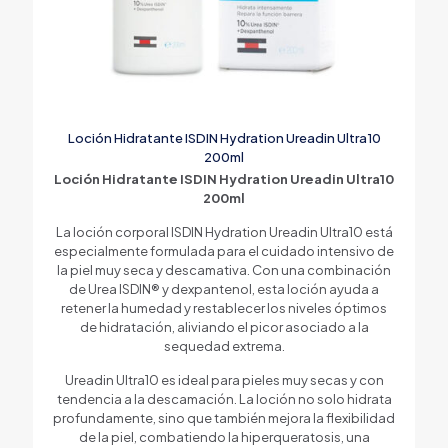
Loción Hidratante ISDIN Hydration Ureadin Ultra10
200ml
Loción Hidratante ISDIN Hydration Ureadin Ultra10
200ml
La loción corporal ISDIN Hydration Ureadin Ultra10 está
especialmente formulada para el cuidado intensivo de
la piel muy seca y descamativa. Con una combinación
de Urea ISDIN® y dexpantenol, esta loción ayuda a
retener la humedad y restablecer los niveles óptimos
de hidratación, aliviando el picor asociado a la
sequedad extrema.
Ureadin Ultra10 es ideal para pieles muy secas y con
tendencia a la descamación. La loción no solo hidrata
profundamente, sino que también mejora la flexibilidad
de la piel, combatiendo la hiperqueratosis, una