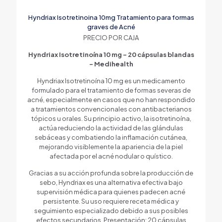
Hyndriax Isotretinoina 10mg Tratamiento para formas
graves de Acné
PRECIO POR CAJA
Hyndriax Isotretinoína 10 mg – 20 cápsulas blandas
– Medihealth
Hyndriax Isotretinoína 10 mg es un medicamento
formulado para el tratamiento de formas severas de
acné, especialmente en casos que no han respondido
a tratamientos convencionales con antibacterianos
tópicos u orales. Su principio activo, la isotretinoína,
actúa reduciendo la actividad de las glándulas
sebáceas y combatiendo la inflamación cutánea,
mejorando visiblemente la apariencia de la piel
afectada por el acné nodular o quístico.
Gracias a su acción profunda sobre la producción de
sebo, Hyndriax es una alternativa efectiva bajo
supervisión médica para quienes padecen acné
persistente. Su uso requiere receta médica y
seguimiento especializado debido a sus posibles
efectos secundarios. Presentación: 20 cápsulas