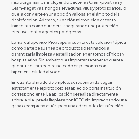
microorganismos, incluyendo bacterias Gram-positivas y
Gram-negativas, hongos, levaduras, virus y protozoarios, lo
que la convierte en una opción valiosa en el ámbito de la
desinfección. Además, su acción microbicida es tanto
inmediata como duradera, asegurando una protección
efectiva contra agentes patógenos.
La marca Iopovisol Proaseps presenta esta solución tópica
como parte de su línea de productos destinados a
garantizar la limpieza y esterilización en entornos clínicos y
hospitalarios. Sin embargo, es importante tener en cuenta
que su uso está contraindicado en personas con
hipersensibilidad al yodo.
En cuanto al modo de empleo, se recomienda seguir
estrictamente el protocolo establecido por la institución
correspondiente. La aplicación se realiza directamente
sobre la piel, previa limpieza con IOFOAM, impregnando una
gasa o compresa estéril para una adecuada desinfección.