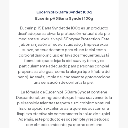
Eucerin pH5 Barra Syndet 100g
Eucerin pH5 Barra Syndet 100g
Eucerin pH5 Barra Syndet de 100g es un producto
diseñado para activar la protección natural de la piel
mediante su exclusiva pH5 Enzyme Protection. Este
jabón sin jabón ofrece un cuidado y limpieza extra
suave, adecuado tanto para el uso facial como
corporal diario, incluso en lavados frecuentes. Está
formulado para dejar la piel suave y tersa, y es
particularmente adecuado para personas con piel
propensa a alergias, como la alergia tipo 1 (fiebre del
heno). Además, limpia delicadamente y proporciona
una sensación de confort a la piel.
La fórmula de Eucerin pH5 Barra Syndet contiene
Dexpantenol, un ingrediente que limpia suavemente la
piel sensible mientras respeta su microbioma natural.
Es una opción excelente para quienes buscan una
limpieza efectiva sin comprometer la salud de su piel.
Además, este producto es sostenible y respetuoso
con el medio ambiente, ya que no contiene