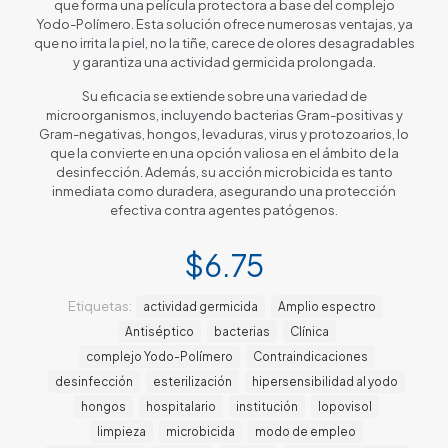
que forma una película protectora a base del complejo
Yodo-Polímero. Esta solución ofrece numerosas ventajas, ya
que no irrita la piel, no la tiñe, carece de olores desagradables
y garantiza una actividad germicida prolongada.
Su eficacia se extiende sobre una variedad de
microorganismos, incluyendo bacterias Gram-positivas y
Gram-negativas, hongos, levaduras, virus y protozoarios, lo
que la convierte en una opción valiosa en el ámbito de la
desinfección. Además, su acción microbicida es tanto
inmediata como duradera, asegurando una protección
efectiva contra agentes patógenos.
$
6.75
Etiquetas:
actividad germicida
Amplio espectro
Antiséptico
bacterias
Clínica
complejo Yodo-Polímero
Contraindicaciones
desinfección
esterilización
hipersensibilidad al yodo
hongos
hospitalario
institución
Iopovisol
limpieza
microbicida
modo de empleo