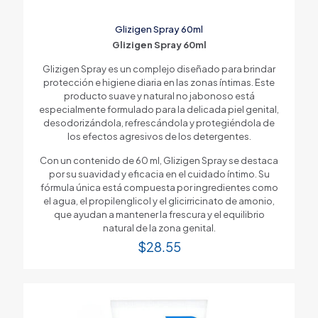
Glizigen Spray 60ml
Glizigen Spray 60ml
Glizigen Spray es un complejo diseñado para brindar
protección e higiene diaria en las zonas íntimas. Este
producto suave y natural no jabonoso está
especialmente formulado para la delicada piel genital,
desodorizándola, refrescándola y protegiéndola de
los efectos agresivos de los detergentes.
Con un contenido de 60 ml, Glizigen Spray se destaca
por su suavidad y eficacia en el cuidado íntimo. Su
fórmula única está compuesta por ingredientes como
el agua, el propilenglicol y el glicirricinato de amonio,
que ayudan a mantener la frescura y el equilibrio
natural de la zona genital.
$
28.55