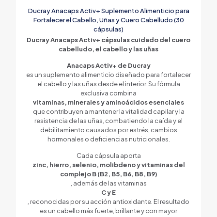
Ducray Anacaps Activ+ Suplemento Alimenticio para
Fortalecer el Cabello, Uñas y Cuero Cabelludo (30
cápsulas)
Ducray Anacaps Activ+ cápsulas cuidado del cuero
cabelludo, el cabello y las uñas
Anacaps Activ+ de Ducray
es un suplemento alimenticio diseñado para fortalecer
el cabello y las uñas desde el interior. Su fórmula
exclusiva combina
vitaminas, minerales y aminoácidos esenciales
que contribuyen a mantener la vitalidad capilar y la
resistencia de las uñas, combatiendo la caída y el
debilitamiento causados por estrés, cambios
hormonales o deficiencias nutricionales.
Cada cápsula aporta
zinc, hierro, selenio, molibdeno y vitaminas del
complejo B (B2, B5, B6, B8, B9)
, además de las vitaminas
C y E
, reconocidas por su acción antioxidante. El resultado
es un cabello más fuerte, brillante y con mayor