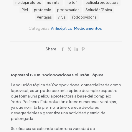
no dejar olores
no irritar
no teñir
película protectora
Piel
protocolo
protozoarios
Solución Tópica
Ventajas
virus
Yodopovidona
Categorías:
Antiséptico
,
Medicamentos
Share
Iopovisol 120 ml Yodopovidona Solución Tópica
La solución tópica de Yodopovidona, comercializada como
Iopovisol, es un poderoso antiséptico de amplio espectro
que forma una película protectora a base del complejo
Yodo-Polímero. Esta solución ofrece numerosas ventajas,
ya que no irrita la piel, no la tiñe, carece de olores
desagradables y garantiza una actividad germicida
prolongada.
Su eficacia se extiende sobre una variedad de