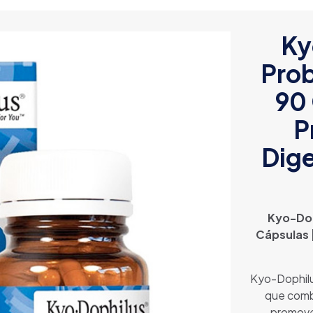
Ky
Prob
90 
P
Dige
Kyo-Doph
Cápsulas |
Kyo-Dophilu
que comb
promover