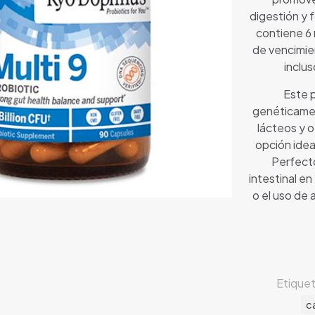
digestión y 
contiene 6 
de vencimie
inclu
Este p
genéticamen
lácteos y 
opción idea
Perfecto
intestinal en
o el uso de 
Etique
c