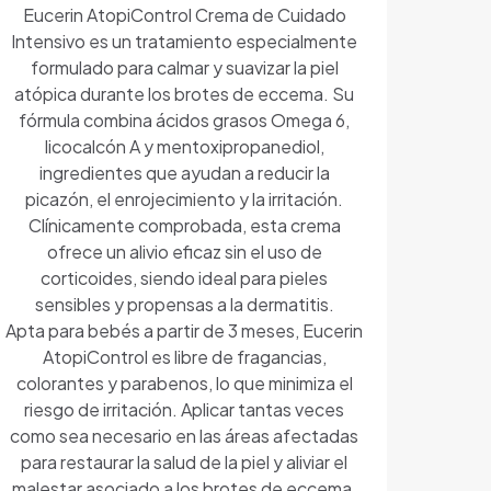
Eucerin AtopiControl Crema de Cuidado
Intensivo es un tratamiento especialmente
formulado para calmar y suavizar la piel
atópica durante los brotes de eccema. Su
fórmula combina ácidos grasos Omega 6,
licocalcón A y mentoxipropanediol,
ingredientes que ayudan a reducir la
picazón, el enrojecimiento y la irritación.
Clínicamente comprobada, esta crema
ofrece un alivio eficaz sin el uso de
corticoides, siendo ideal para pieles
sensibles y propensas a la dermatitis.
Apta para bebés a partir de 3 meses, Eucerin
AtopiControl es libre de fragancias,
colorantes y parabenos, lo que minimiza el
riesgo de irritación. Aplicar tantas veces
como sea necesario en las áreas afectadas
para restaurar la salud de la piel y aliviar el
malestar asociado a los brotes de eccema.