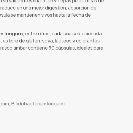
su salud intestinal. Con 9 cepas probióticas de
e traduce en una mejor digestión, absorción de
ápsula se mantienen vivos hasta la fecha de
ium longum
, entre otras, cada una seleccionada
, es libre de gluten, soya, lácteos y colorantes
 frasco ámbar contiene 90 cápsulas, ideales para
fidum, Bifidobacterium longum)