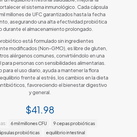
fortalecer el sistema inmunológico. Cada cápsula
mil millones de UFC garantizados hasta la fecha
nto, asegurando una alta efectividad probiótica
so durante el almacenamiento prolongado.
robiótico está formulado sin ingredientes
te modificados (Non-GMO), es libre de gluten,
otros alérgenos comunes, convirtiéndolo en una
l para personas con sensibilidades alimentarias.
 para el uso diario, ayuda a mantener la flora
 equilibrio frente al estrés, los cambios en la dieta
antibióticos, favoreciendo el bienestar digestivo
y general.
$
41.98
tas:
6 mil millones CFU
9 cepas probióticas
ápsulas probióticas
equilibrio intestinal