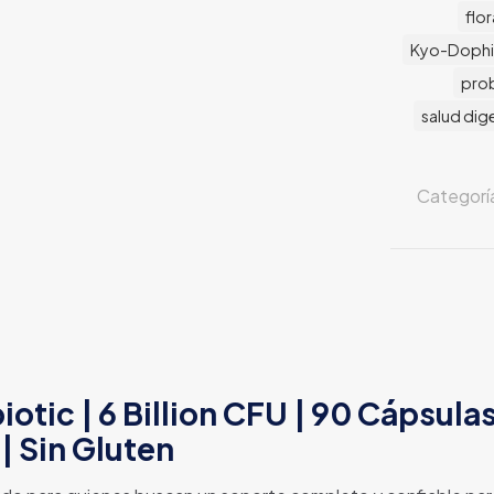
flor
Kyo-Dophi
prob
salud dig
Categorí
otic | 6 Billion CFU | 90 Cápsulas
| Sin Gluten