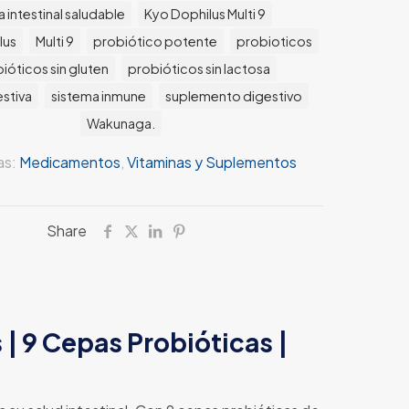
a intestinal saludable
Kyo Dophilus Multi 9
lus
Multi 9
probiótico potente
probioticos
ióticos sin gluten
probióticos sin lactosa
estiva
sistema inmune
suplemento digestivo
Wakunaga.
as:
Medicamentos
,
Vitaminas y Suplementos
Share
 | 9 Cepas Probióticas |