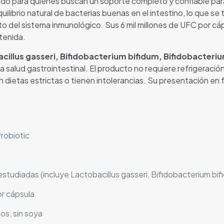
do para quienes buscan un soporte completo y confiable para 
uilibrio natural de bacterias buenas en el intestino, lo que s
ento del sistema inmunológico. Sus 6 mil millones de UFC por c
stenida.
cillus gasseri, Bifidobacterium bifidum, Bifidobacter
a salud gastrointestinal. El producto no requiere refrigeración
n dietas estrictas o tienen intolerancias. Su presentación en
robiotic
studiadas (incluye Lactobacillus gasseri, Bifidobacterium bi
or cápsula
os, sin soya