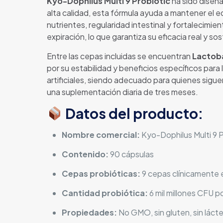
Kyo-Dophilus Multi 9 Probiotic
ha sido diseña
alta calidad, esta fórmula ayuda a mantener el eq
nutrientes, regularidad intestinal y fortalecimi
expiración, lo que garantiza su eficacia real y so
Entre las cepas incluidas se encuentran
Lactoba
por su estabilidad y beneficios específicos para l
artificiales, siendo adecuado para quienes sigue
una suplementación diaria de tres meses.
Datos del producto:
Nombre comercial:
Kyo-Dophilus Multi 9 P
Contenido:
90 cápsulas
Cepas probióticas:
9 cepas clínicamente e
Cantidad probiótica:
6 mil millones CFU p
Propiedades:
No GMO, sin gluten, sin lácte