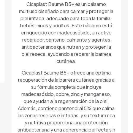
Cicaplast Baume B5+ es un bálsamo
multiuso diseñado para calmar y proteger la
piel irritada, adecuado para toda la familia:
bebés, niños y adultos. Este bálsamo está
enriquecido con madecasósido, un activo
reparador, pantenol calmante y agentes
antibacterianos que nutren y protegen la
piel reseca, ayudando a reparar la barrera
cutánea.
Cicaplast Baume B5+ ofrece una óptima
recuperación de la barrera cutánea gracias a
su fórmula completa que incluye
madecasósido, cobre, zinc y manganeso,
que ayudan a la regeneración de la piel.
Además, contiene pantenol al 5% que calma
las zonas resecas e irritadas, y su textura rica
y nutritiva proporciona una protección
antibacteriana y una adherencia perfecta sin