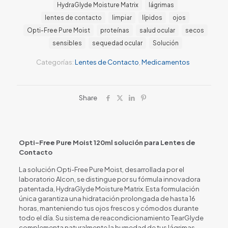
HydraGlyde Moisture Matrix
lágrimas
lentes de contacto
limpiar
lípidos
ojos
Opti-Free Pure Moist
proteínas
salud ocular
secos
sensibles
sequedad ocular
Solución
Categorías:
Lentes de Contacto
,
Medicamentos
Share
Opti-Free Pure Moist 120ml solución para Lentes de
Contacto
La solución Opti-Free Pure Moist, desarrollada por el
laboratorio Alcon, se distingue por su fórmula innovadora
patentada, HydraGlyde Moisture Matrix. Esta formulación
única garantiza una hidratación prolongada de hasta 16
horas, manteniendo tus ojos frescos y cómodos durante
todo el día. Su sistema de reacondicionamiento TearGlyde
complementa naturalmente la humedad de tus lágrimas,