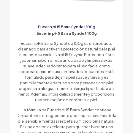
Eucerin pH5 Barra Syndet 100g
Eucerin pH5 Barra Syndet 100g
Eucerin pH5 Barra Syndet de 100g es un producto
diseñado para activar la protección natural de la piel
mediante su exclusiva pH5 Enzyme Protection. Este
jabón sin jabón ofrece un cuidado y limpieza extra
suave, adecuado tanto para el uso facial como
corporal diario, incluso en lavados frecuentes. Está
formulado para dejar la piel suave y tersa, y es
particularmente adecuado para personas con piel
propensa a alergias, como la alergia tipo 1 (fiebre del
heno). Además, limpia delicadamente y proporciona
una sensación de confort a la piel.
La fórmula de Eucerin pH5 Barra Syndet contiene
Dexpantenol, un ingrediente que limpia suavemente la
piel sensible mientras respeta su microbioma natural.
Es una opción excelente para quienes buscan una
limpieza efectiva sin comprometer la salud de su piel.