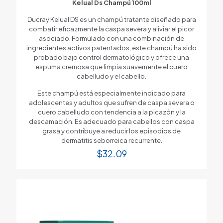
Kelual Ds Champú 100ml
Ducray Kelual DS es un champú tratante diseñado para
combatir eficazmente la caspa severa y aliviar el picor
asociado. Formulado con una combinación de
ingredientes activos patentados, este champú ha sido
probado bajo control dermatológico y ofrece una
espuma cremosa que limpia suavemente el cuero
cabelludo y el cabello.
Este champú está especialmente indicado para
adolescentes y adultos que sufren de caspa severa o
cuero cabelludo con tendencia a la picazón y la
descamación. Es adecuado para cabellos con caspa
grasa y contribuye a reducir los episodios de
dermatitis seborreica recurrente.
$
32.09