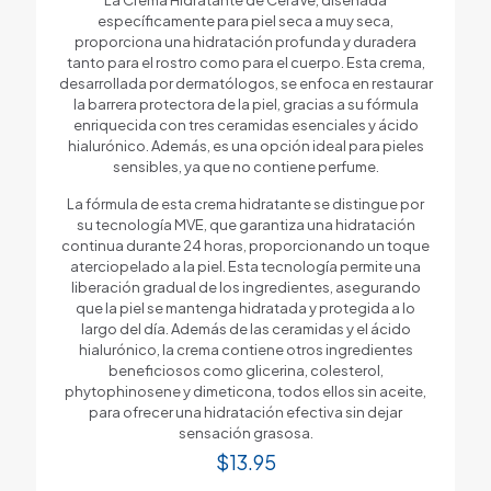
específicamente para piel seca a muy seca,
proporciona una hidratación profunda y duradera
tanto para el rostro como para el cuerpo. Esta crema,
desarrollada por dermatólogos, se enfoca en restaurar
la barrera protectora de la piel, gracias a su fórmula
enriquecida con tres ceramidas esenciales y ácido
hialurónico. Además, es una opción ideal para pieles
sensibles, ya que no contiene perfume.
La fórmula de esta crema hidratante se distingue por
su tecnología MVE, que garantiza una hidratación
continua durante 24 horas, proporcionando un toque
aterciopelado a la piel. Esta tecnología permite una
liberación gradual de los ingredientes, asegurando
que la piel se mantenga hidratada y protegida a lo
largo del día. Además de las ceramidas y el ácido
hialurónico, la crema contiene otros ingredientes
beneficiosos como glicerina, colesterol,
phytophinosene y dimeticona, todos ellos sin aceite,
para ofrecer una hidratación efectiva sin dejar
sensación grasosa.
$
13.95