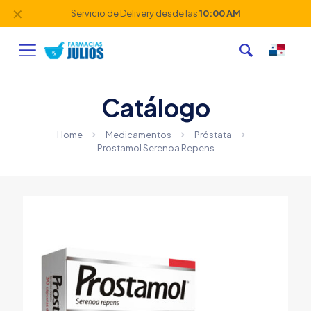
✕
Servicio de Delivery desde las
10:00 AM
Catálogo
Home
Medicamentos
Próstata
Prostamol Serenoa Repens