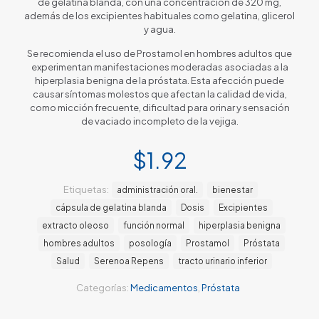
de gelatina blanda, con una concentración de 320 mg,
además de los excipientes habituales como gelatina, glicerol
y agua.
Se recomienda el uso de Prostamol en hombres adultos que
experimentan manifestaciones moderadas asociadas a la
hiperplasia benigna de la próstata. Esta afección puede
causar síntomas molestos que afectan la calidad de vida,
como micción frecuente, dificultad para orinar y sensación
de vaciado incompleto de la vejiga.
$
1.92
Etiquetas:
administración oral.
bienestar
cápsula de gelatina blanda
Dosis
Excipientes
extracto oleoso
función normal
hiperplasia benigna
hombres adultos
posología
Prostamol
Próstata
Salud
Serenoa Repens
tracto urinario inferior
Categorías:
Medicamentos
,
Próstata