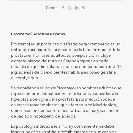
Share
Prostamol Serenoa Repens
Prostamol es un producto diseñado para promover la salud
del tracto urinario inferior y mantener la función normal de la
próstata en hombres adultos. Su composición incluye
extracto oleoso del fruto de Serenoa repens en cada
cápsula de gelatina blanda, con una concentración de 320
mg, además de los excipientes habituales como gelatina,
glicerol y agua.
Se recomienda el uso de Prostamol en hombres adultos que
experimentan manifestaciones moderadas asociadas a la
hiperplasia benigna de la próstata. Esta afección puede
causar síntomas molestos que afectan la calidad de vida,
como micción frecuente, dificultad para orinar y sensación
de vaciado incompleto de la vejiga.
La posología indicada es simple y conveniente: se debe
ingerir una cápsula al día, preferiblemente con un vaso de