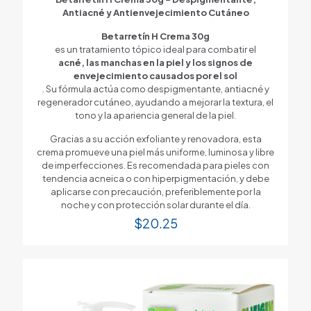
Antiacné y Antienvejecimiento Cutáneo
Betarretín H Crema 30g
es un tratamiento tópico ideal para combatir el
acné, las manchas en la piel y los signos de
envejecimiento causados por el sol
. Su fórmula actúa como despigmentante, antiacné y
regenerador cutáneo, ayudando a mejorar la textura, el
tono y la apariencia general de la piel.
Gracias a su acción exfoliante y renovadora, esta
crema promueve una piel más uniforme, luminosa y libre
de imperfecciones. Es recomendada para pieles con
tendencia acneica o con hiperpigmentación, y debe
aplicarse con precaución, preferiblemente por la
noche y con protección solar durante el día.
$
20.25