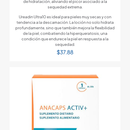
de hidratación, aliviando el picor asociado a la
sequedad extrema.
Ureadin Ultra10 es ideal para pieles muy secas y con
tendencia a la descamación. La loción no solo hidrata
profundamente, sino que también mejora la flexibilidad
de la piel, combatiendo la hiperqueratosis, una
condición que endurece la piel en respuesta a la
sequedad.
$
37.88