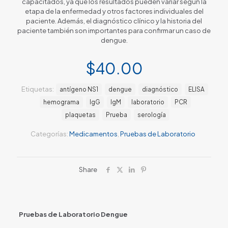
capacitados, ya que los resultados pueden variar según la
etapa de la enfermedad y otros factores individuales del
paciente. Además, el diagnóstico clínico y la historia del
paciente también son importantes para confirmar un caso de
dengue.
$
40.00
Etiquetas:
antígeno NS1
dengue
diagnóstico
ELISA
hemograma
IgG
IgM
laboratorio
PCR
plaquetas
Prueba
serología
Categorías:
Medicamentos
,
Pruebas de Laboratorio
Share
Pruebas de Laboratorio Dengue