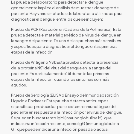
La prueba de laboratorio para detectar el dengue
generalmente implica el análisis de muestras de sangre del
paciente. Hay varios métodos de laboratorio utilizados para
diagnosticar el dengue, entre los que se incluyen:
Prueba de PCR (Reacción en Cadena de la Polimerasa): Esta
prueba detecta el material genético del virus del dengue en
la sangre del paciente. Es una de las pruebas más sensibles
y específicas para diagnosticar el dengue en las primeras
etapas de la infección.
Prueba de Antígeno NS1: Esta prueba detecta la presencia
de la proteína NS1 del virus del dengue en la sangre del
paciente. Es particularmente útil durante las primeras
etapas de la infección, cuando los síntomas son más
agudos.
Prueba de Serología (ELISA o Ensayo de Inmunoabsorción
Ligado a Enzimas): Esta prueba detecta anticuerpos
específicos producidos por el sistema inmunológico del
paciente en respuesta a la infección por el virus del dengue.
Se pueden buscar tanto IgM (inmunoglobulina M), que
indica una infección reciente, como IgG (inmunoglobulina
G), que puede indicar una infección pasada o actual.