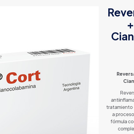
Rever
+
Cian
Revers
Cian
Rever
antiinflam
tratamiento
a proceso
fórmula co
complej