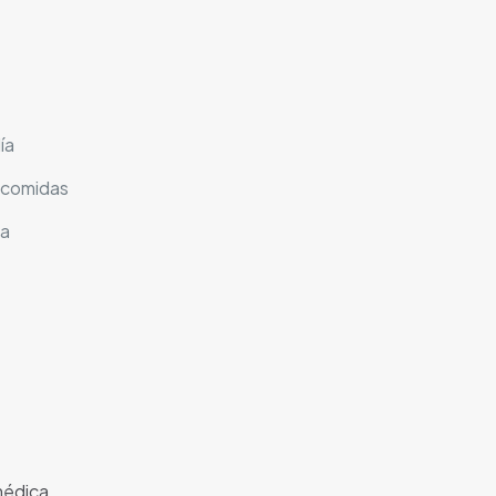
ía
s comidas
ca
médica.