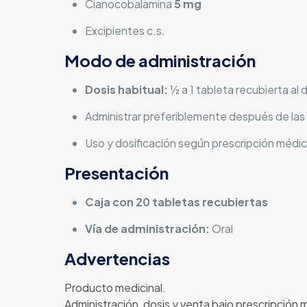
Cianocobalamina
5 mg
Excipientes c.s.
Modo de administración
Dosis habitual:
½ a 1 tableta recubierta al d
Administrar preferiblemente después de la
Uso y dosificación según prescripción médi
Presentación
Caja con 20 tabletas recubiertas
Vía de administración:
Oral
Advertencias
Producto medicinal.
Administración, dosis y venta bajo prescripción 