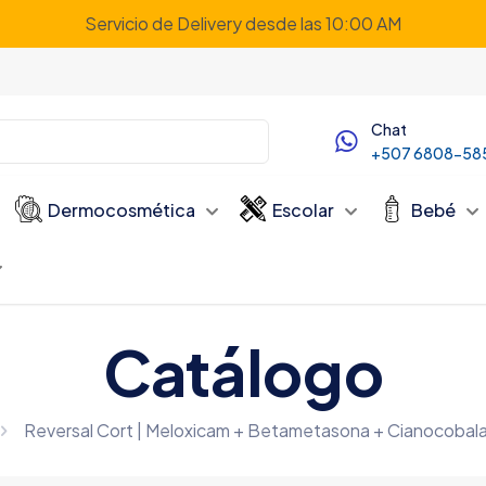
Servicio de Delivery desde las 10:00 AM
Chat
+507 6808-58
Dermocosmética
Escolar
Bebé
Catálogo
Reversal Cort | Meloxicam + Betametasona + Cianocobalam