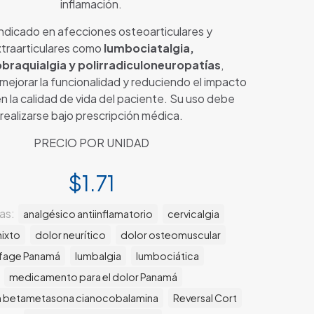
inflamación.
indicado en afecciones osteoarticulares y
traarticulares como
lumbociatalgia,
braquialgia y polirradiculoneuropatías
,
ejorar la funcionalidad y reduciendo el impacto
en la calidad de vida del paciente. Su uso debe
realizarse bajo prescripción médica.
PRECIO POR UNIDAD
$
1.71
as:
analgésico antiinflamatorio
cervicalgia
mixto
dolor neurítico
dolor osteomuscular
fage Panamá
lumbalgia
lumbociática
medicamento para el dolor Panamá
 betametasona cianocobalamina
Reversal Cort