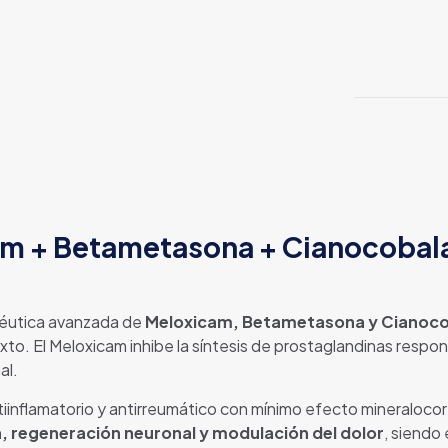
am + Betametasona + Cianocobalam
péutica avanzada de
Meloxicam, Betametasona y Cianoc
xto. El Meloxicam inhibe la síntesis de prostaglandinas respon
al.
nflamatorio y antirreumático con mínimo efecto mineralocor
 regeneración neuronal y modulación del dolor
, siendo