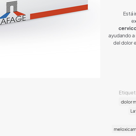
Está 
ex
cervico
ayudando a m
del dolor 
Etiquet
dolor 
La
meloxicam