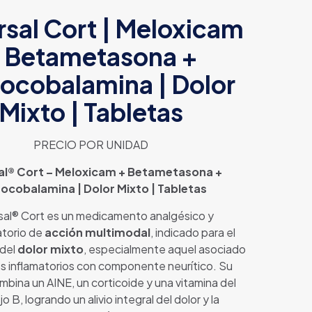
sal Cort | Meloxicam
 Betametasona +
ocobalamina | Dolor
Mixto | Tabletas
PRECIO POR UNIDAD
al® Cort – Meloxicam + Betametasona +
ocobalamina | Dolor Mixto | Tabletas
sal® Cort es un medicamento analgésico y
atorio de
acción multimodal
, indicado para el
 del
dolor mixto
, especialmente aquel asociado
s inflamatorios con componente neurítico. Su
mbina un AINE, un corticoide y una vitamina del
o B, logrando un alivio integral del dolor y la