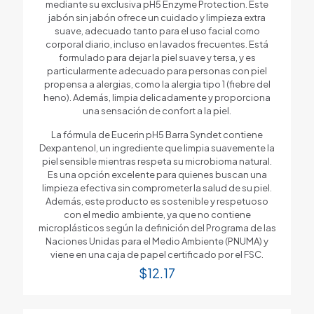
mediante su exclusiva pH5 Enzyme Protection. Este
jabón sin jabón ofrece un cuidado y limpieza extra
suave, adecuado tanto para el uso facial como
corporal diario, incluso en lavados frecuentes. Está
formulado para dejar la piel suave y tersa, y es
particularmente adecuado para personas con piel
propensa a alergias, como la alergia tipo 1 (fiebre del
heno). Además, limpia delicadamente y proporciona
una sensación de confort a la piel.
La fórmula de Eucerin pH5 Barra Syndet contiene
Dexpantenol, un ingrediente que limpia suavemente la
piel sensible mientras respeta su microbioma natural.
Es una opción excelente para quienes buscan una
limpieza efectiva sin comprometer la salud de su piel.
Además, este producto es sostenible y respetuoso
con el medio ambiente, ya que no contiene
microplásticos según la definición del Programa de las
Naciones Unidas para el Medio Ambiente (PNUMA) y
viene en una caja de papel certificado por el FSC.
$
12.17