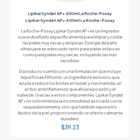
Lipikar Syndet AP+ 400ml La Roche-Posay
Lipikar Syndet AP+ 400ml La Roche-Posay
La Roche-Posay Lipikar Syndet AP+ es un limpiador
suave diseñado específicamente para limpiar y cuidar
las pieles muy secas y atópicas. Este gel de baño
ultrasuave es adecuado tanto para pieles atópicas
como para pieles muy secas, incluyendo las más
sensibles.
El producto cuenta con una formulación que incluye
Aqua Posae Filiformis, un ingrediente exclusivo que
ayuda a reducir los brotes en la piel, y niacinamida, un
activo antiinflamatorio que alivia la picazón y el
malestar. Gracias a estos componentes, Lipikar Syndet
AP+ no solo minimiza la incomodidad asociada con la
sequedad extrema, sino que también repone los
lípidos de la piel, proporcionando un efecto calmante
duradero.
$
39.23