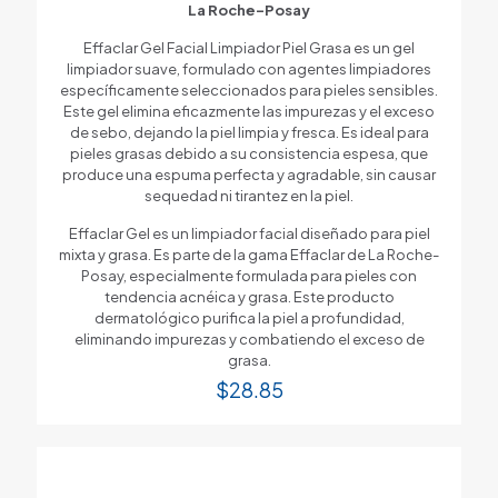
La Roche-Posay
Effaclar Gel Facial Limpiador Piel Grasa es un gel
limpiador suave, formulado con agentes limpiadores
específicamente seleccionados para pieles sensibles.
Este gel elimina eficazmente las impurezas y el exceso
de sebo, dejando la piel limpia y fresca. Es ideal para
pieles grasas debido a su consistencia espesa, que
produce una espuma perfecta y agradable, sin causar
sequedad ni tirantez en la piel.
Effaclar Gel es un limpiador facial diseñado para piel
mixta y grasa. Es parte de la gama Effaclar de La Roche-
Posay, especialmente formulada para pieles con
tendencia acnéica y grasa. Este producto
dermatológico purifica la piel a profundidad,
eliminando impurezas y combatiendo el exceso de
grasa.
$
28.85