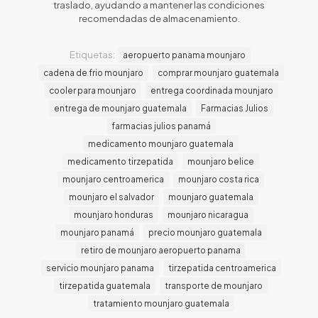
traslado, ayudando a mantener las condiciones
recomendadas de almacenamiento.
Etiquetas:
aeropuerto panama mounjaro
cadena de frio mounjaro
comprar mounjaro guatemala
cooler para mounjaro
entrega coordinada mounjaro
entrega de mounjaro guatemala
Farmacias Julios
farmacias julios panamá
medicamento mounjaro guatemala
medicamento tirzepatida
mounjaro belice
mounjaro centroamerica
mounjaro costa rica
mounjaro el salvador
mounjaro guatemala
mounjaro honduras
mounjaro nicaragua
mounjaro panamá
precio mounjaro guatemala
retiro de mounjaro aeropuerto panama
servicio mounjaro panama
tirzepatida centroamerica
tirzepatida guatemala
transporte de mounjaro
tratamiento mounjaro guatemala