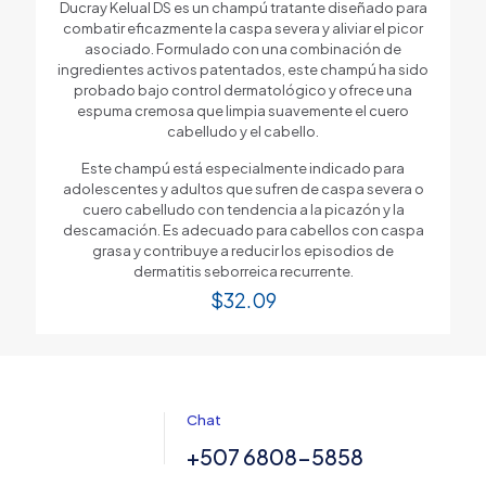
Ducray Kelual DS es un champú tratante diseñado para
combatir eficazmente la caspa severa y aliviar el picor
asociado. Formulado con una combinación de
ingredientes activos patentados, este champú ha sido
probado bajo control dermatológico y ofrece una
espuma cremosa que limpia suavemente el cuero
cabelludo y el cabello.
Este champú está especialmente indicado para
adolescentes y adultos que sufren de caspa severa o
cuero cabelludo con tendencia a la picazón y la
descamación. Es adecuado para cabellos con caspa
grasa y contribuye a reducir los episodios de
dermatitis seborreica recurrente.
$
32.09
Chat
+507 6808-5858