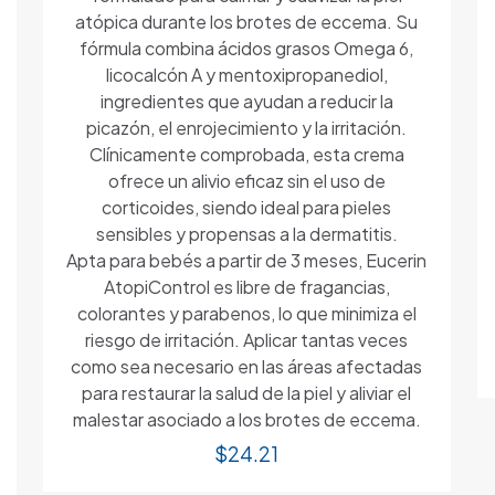
atópica durante los brotes de eccema. Su
fórmula combina ácidos grasos Omega 6,
licocalcón A y mentoxipropanediol,
ingredientes que ayudan a reducir la
picazón, el enrojecimiento y la irritación.
Clínicamente comprobada, esta crema
ofrece un alivio eficaz sin el uso de
corticoides, siendo ideal para pieles
sensibles y propensas a la dermatitis.
Apta para bebés a partir de 3 meses, Eucerin
AtopiControl es libre de fragancias,
colorantes y parabenos, lo que minimiza el
riesgo de irritación. Aplicar tantas veces
como sea necesario en las áreas afectadas
para restaurar la salud de la piel y aliviar el
malestar asociado a los brotes de eccema.
$
24.21