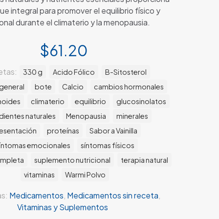
e integral para promover el equilibrio físico y
nal durante el climaterio y la menopausia.
$
61.20
etas:
330 g
Acido Fólico
B-Sitosterol
 general
bote
Calcio
cambios hormonales
noides
climaterio
equilibrio
glucosinolatos
dientes naturales
Menopausia
minerales
esentación
proteínas
Sabor a Vainilla
íntomas emocionales
síntomas físicos
ompleta
suplemento nutricional
terapia natural
vitaminas
Warmi Polvo
as:
Medicamentos
,
Medicamentos sin receta
,
Vitaminas y Suplementos