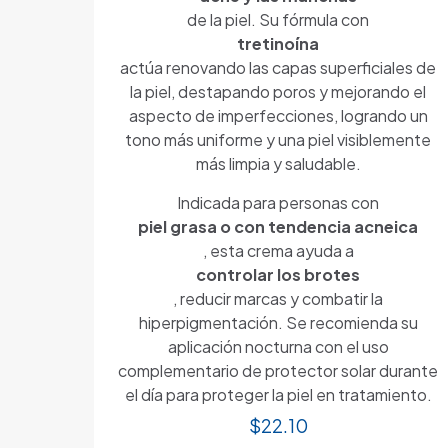
de la piel. Su fórmula con
tretinoína
actúa renovando las capas superficiales de
la piel, destapando poros y mejorando el
aspecto de imperfecciones, logrando un
tono más uniforme y una piel visiblemente
más limpia y saludable.
Indicada para personas con
piel grasa o con tendencia acneica
, esta crema ayuda a
controlar los brotes
, reducir marcas y combatir la
hiperpigmentación. Se recomienda su
aplicación nocturna con el uso
complementario de protector solar durante
el día para proteger la piel en tratamiento.
$
22.10