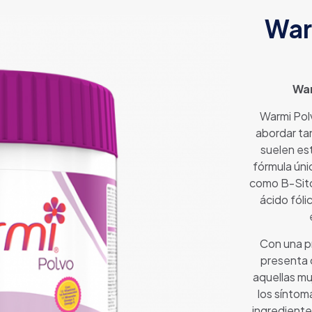
War
War
Warmi Pol
abordar ta
suelen est
fórmula úni
como B-Sitos
ácido fóli
Con una p
presenta 
aquellas mu
los síntom
ingrediente