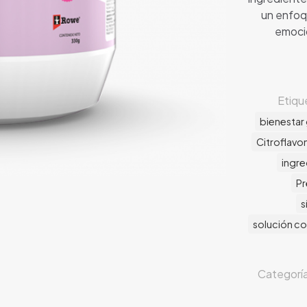
un enfoqu
emocio
Etiqu
bienestar
Citroflavo
ingre
Pr
s
solución c
Categorí