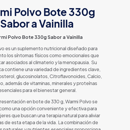
mi Polvo Bote 330g
Sabor a Vainilla
mi Polvo Bote 330g Sabor a Vainilla
vo es un suplemento nutricional diseñado para
nto los síntomas físicos como emocionales que
ar asociados al climaterio y la menopausia. Su
ca contiene una variedad de ingredientes clave,
terol, glucosinolatos, Citroflavonoides, Calcio,
co, además de vitaminas, minerales y proteínas
esenciales para el bienestar general.
resentación en bote de 330 g, Warmi Polvo se
como una opción conveniente y efectiva para
jeres que buscan una terapia natural para aliviar
as de esta etapa de la vida. La combinación de
s naturales y nutrientes esenciales proporciona