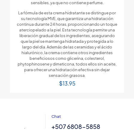
sensibles, ya que no contiene perfume.
La fórmula de esta crema hidratante se distingue por
su tecnología MVE, que garantiza una hidratación
continua durante 24 horas, proporcionando un toque
aterciopelado a la piel. Esta tecnología permite una
liberación gradual de los ingredientes, asegurando
que la piel se mantenga hidratada y protegida a lo
largo del día. Además de las ceramidas y el ácido
hialurónico, la crema contiene otros ingredientes
beneficiosos como glicerina, colesterol,
phytophinosene y dimeticona, todos ellos sin aceite,
para ofrecer una hidratación efectiva sin dejar
sensación grasosa.
$
13.95
Chat
+507 6808-5858