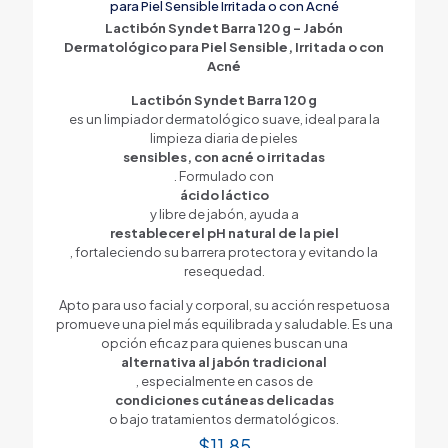
para Piel Sensible Irritada o con Acné
Lactibón Syndet Barra 120 g – Jabón
Dermatológico para Piel Sensible, Irritada o con
Acné
Lactibón Syndet Barra 120 g
es un limpiador dermatológico suave, ideal para la
limpieza diaria de pieles
sensibles, con acné o irritadas
. Formulado con
ácido láctico
y libre de jabón, ayuda a
restablecer el pH natural de la piel
, fortaleciendo su barrera protectora y evitando la
resequedad.
Apto para uso facial y corporal, su acción respetuosa
promueve una piel más equilibrada y saludable. Es una
opción eficaz para quienes buscan una
alternativa al jabón tradicional
, especialmente en casos de
condiciones cutáneas delicadas
o bajo tratamientos dermatológicos.
$
11.85