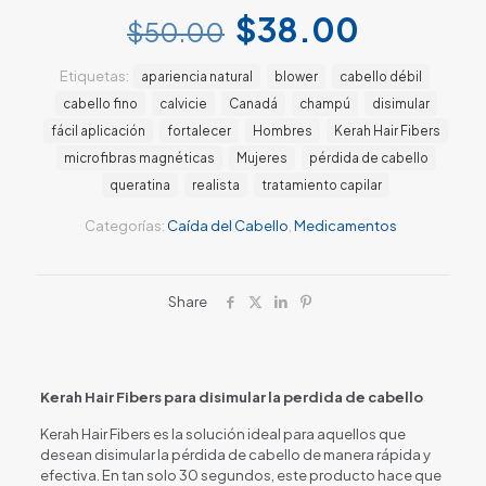
El
El
$
38.00
$
50.00
precio
precio
Etiquetas:
apariencia natural
blower
cabello débil
original
actual
cabello fino
calvicie
Canadá
champú
disimular
era:
es:
fácil aplicación
fortalecer
Hombres
Kerah Hair Fibers
$50.00.
$38.00
microfibras magnéticas
Mujeres
pérdida de cabello
queratina
realista
tratamiento capilar
Categorías:
Caída del Cabello
,
Medicamentos
Share
Kerah Hair Fibers para disimular la perdida de cabello
Kerah Hair Fibers es la solución ideal para aquellos que
desean disimular la pérdida de cabello de manera rápida y
efectiva. En tan solo 30 segundos, este producto hace que