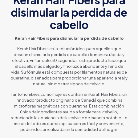
disimular la perdida de
cabello
Kerah Hair Fibers para disimular la perdida de cabello
Kerah Hair Fibers es la solución ideal para aquellos que
desean disimular la pérdida de cabello de manera rápida y
efectiva. En tan solo 30 segundos, este producto hace que
el cabello más delgado y fino luzca abundante y lleno de
vida. Su fórmula está compuesta por filamentos naturales de
queratina, diseñados para proporcionar una apariencia real y
natural, sin mostrar signos de calvicie.
Tanto hombres como mujeres confían en Kerah Hair Fibers, un
innovador producto originario de Canadá que combina
microfibras magnéticas con queratina. Esta combinación
única de ingredientes ayuda a fortalecer el cabello,
reduciendo la apariencia de la calvicie de manera notable. Lo
mejor de todo es que su aplicación es fácil y conveniente,
pudiendo ser realizada en la comodidad del hogar.