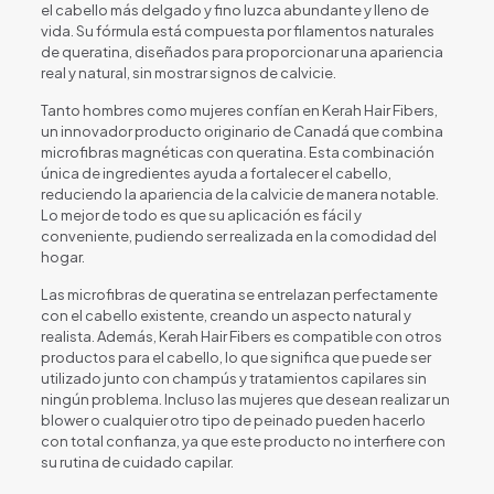
el cabello más delgado y fino luzca abundante y lleno de
vida. Su fórmula está compuesta por filamentos naturales
de queratina, diseñados para proporcionar una apariencia
real y natural, sin mostrar signos de calvicie.
Tanto hombres como mujeres confían en Kerah Hair Fibers,
un innovador producto originario de Canadá que combina
microfibras magnéticas con queratina. Esta combinación
única de ingredientes ayuda a fortalecer el cabello,
reduciendo la apariencia de la calvicie de manera notable.
Lo mejor de todo es que su aplicación es fácil y
conveniente, pudiendo ser realizada en la comodidad del
hogar.
Las microfibras de queratina se entrelazan perfectamente
con el cabello existente, creando un aspecto natural y
realista. Además, Kerah Hair Fibers es compatible con otros
productos para el cabello, lo que significa que puede ser
utilizado junto con champús y tratamientos capilares sin
ningún problema. Incluso las mujeres que desean realizar un
blower o cualquier otro tipo de peinado pueden hacerlo
con total confianza, ya que este producto no interfiere con
su rutina de cuidado capilar.