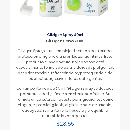
Glizigen Spray 60ml
Glizigen Spray 60ml
Glizigen Spray es un complejo diseñado para brindar
protección e higiene diaria en las zonas íntimas. Este
producto suave y natural no jabonoso está
especialmente formulado para la delicada piel genital,
desodorizándola, refrescándola y protegiéndola de
los efectos agresivos de los detergentes.
Con un contenido de 60 ml, Glizigen Spray se destaca
por su suavidad y eficacia en el cuidado íntimo. Su
fórmula única está compuesta por ingredientes como
el agua, el propilenglicol y el glicirricinato de amonio,
que ayudan a mantener la frescura y el equilibrio
natural de la zona genital.
$
28.55