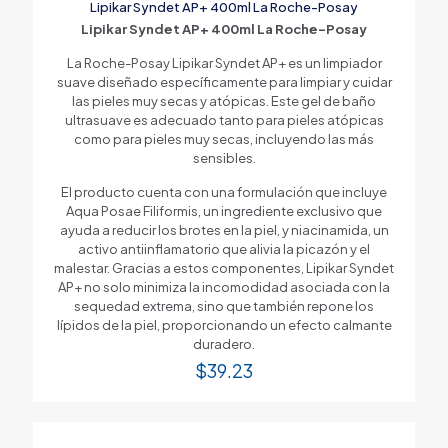
Lipikar Syndet AP+ 400ml La Roche-Posay
Lipikar Syndet AP+ 400ml La Roche-Posay
La Roche-Posay Lipikar Syndet AP+ es un limpiador
suave diseñado específicamente para limpiar y cuidar
las pieles muy secas y atópicas. Este gel de baño
ultrasuave es adecuado tanto para pieles atópicas
como para pieles muy secas, incluyendo las más
sensibles.
El producto cuenta con una formulación que incluye
Aqua Posae Filiformis, un ingrediente exclusivo que
ayuda a reducir los brotes en la piel, y niacinamida, un
activo antiinflamatorio que alivia la picazón y el
malestar. Gracias a estos componentes, Lipikar Syndet
AP+ no solo minimiza la incomodidad asociada con la
sequedad extrema, sino que también repone los
lípidos de la piel, proporcionando un efecto calmante
duradero.
$
39.23