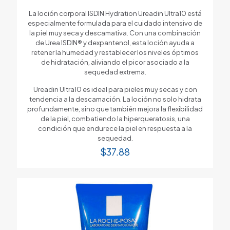
La loción corporal ISDIN Hydration Ureadin Ultra10 está
especialmente formulada para el cuidado intensivo de
la piel muy seca y descamativa. Con una combinación
de Urea ISDIN® y dexpantenol, esta loción ayuda a
retener la humedad y restablecer los niveles óptimos
de hidratación, aliviando el picor asociado a la
sequedad extrema.
Ureadin Ultra10 es ideal para pieles muy secas y con
tendencia a la descamación. La loción no solo hidrata
profundamente, sino que también mejora la flexibilidad
de la piel, combatiendo la hiperqueratosis, una
condición que endurece la piel en respuesta a la
sequedad.
$
37.88