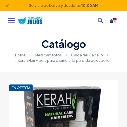
✕
Servicio de Delivery desde las
10:00 AM
Catálogo
Home
Medicamentos
Caída del Cabello
Kerah Hair Fibers para disimular la perdida de cabello
EN OFERTA