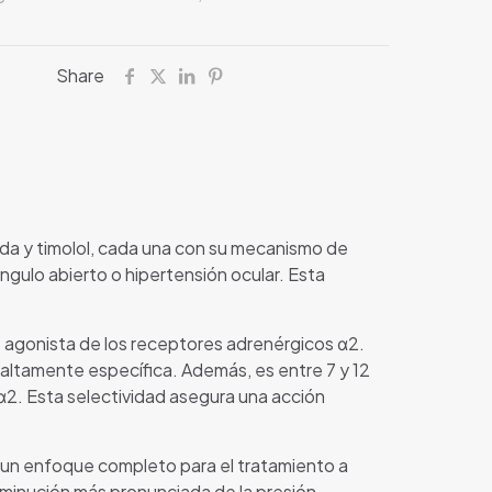
Share
ida y timolol, cada una con su mecanismo de
ngulo abierto o hipertensión ocular. Esta
 agonista de los receptores adrenérgicos α2.
a altamente específica. Además, es entre 7 y 12
 α2. Esta selectividad asegura una acción
e un enfoque completo para el tratamiento a
sminución más pronunciada de la presión