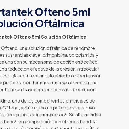
ytantek Ofteno 5ml
olución Oftálmica
antek Ofteno 5ml Solución Oftálmica
 Ofteno, una solución oftálmica de renombre,
es sustancias clave: brimonidina, dorzolamida y
ada una con su mecanismo de acción específico
 una reducción efectiva de la presión intraocular
 con glaucoma de ángulo abierto o hipertensión
ta presentación farmacéutica se ofrece en una
ontiene un frasco gotero con 5 ml de solución.
idina, uno de los componentes principales de
k Ofteno, actúa como un potente y selectivo
los receptores adrenérgicos α2. Su alta afinidad
eptor α2, en comparación con el receptor α1, la
n una opción terapéutica altamente específica.