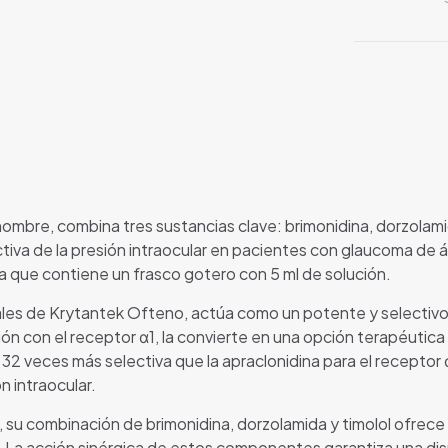
ombre, combina tres sustancias clave: brimonidina, dorzolam
tiva de la presión intraocular en pacientes con glaucoma de á
 que contiene un frasco gotero con 5 ml de solución.
ales de Krytantek Ofteno, actúa como un potente y selectivo
ión con el receptor α1, la convierte en una opción terapéutic
y 32 veces más selectiva que la apraclonidina para el receptor
n intraocular.
 su combinación de brimonidina, dorzolamida y timolol ofrec
ar. La acción sinérgica de estos componentes garantiza una di