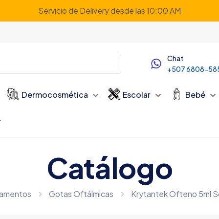
Servicio de Delivery desde las 10:00 AM
Chat
+507 6808-58
Dermocosmética
Escolar
Bebé
Catálogo
amentos
Gotas Oftálmicas
Krytantek Ofteno 5ml S