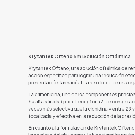
Krytantek Ofteno 5ml Solución Oftálmica
Krytantek Ofteno, una solución oftálmica de ren
acción específico para lograr una reducción efec
presentación farmacéutica se ofrece en una caja
La brimonidina, uno de los componentes princip
Su alta afinidad por el receptor α2, en comparac
veces más selectiva que la clonidina y entre 23 
focalizada y efectiva en la reducción de la presió
En cuanto a la formulación de Krytantek Ofteno,
largo plazo del glaucoma y la hipertensión ocul