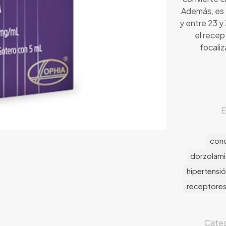
Además, es e
y entre 23 y
el recep
focaliz
E
cond
dorzolam
hipertensió
receptores
Categ