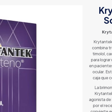
Kr
S
Kryt
Krytantek
combina tr
timolol, c
para lograr
en pacientes
ocular. Es
caja que c
La brimon
Krytante
agonista de 
por el rec
convierte e