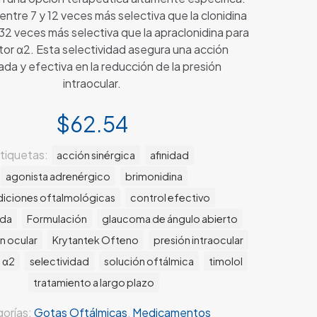
ntre 7 y 12 veces más selectiva que la clonidina
 32 veces más selectiva que la apraclonidina para
tor α2. Esta selectividad asegura una acción
ada y efectiva en la reducción de la presión
intraocular.
$
62.54
tiquetas:
acción sinérgica
afinidad
agonista adrenérgico
brimonidina
iciones oftalmológicas
control efectivo
ida
Formulación
glaucoma de ángulo abierto
n ocular
Krytantek Ofteno
presión intraocular
 α2
selectividad
solución oftálmica
timolol
tratamiento a largo plazo
orías:
Gotas Oftálmicas
,
Medicamentos