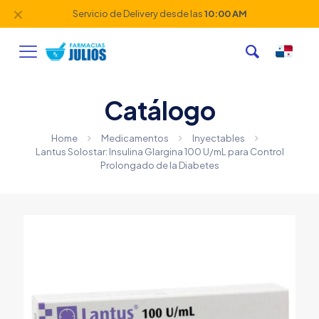
✕
Servicio de Delivery desde las
10:00 AM
Catálogo
Home
Medicamentos
Inyectables
Lantus Solostar: Insulina Glargina 100 U/mL para Control
Prolongado de la Diabetes