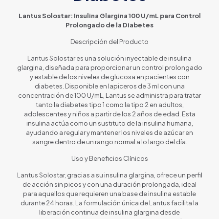
Lantus Solostar: Insulina Glargina 100 U/mL para Control
Prolongado de la Diabetes
Descripción del Producto
Lantus Solostar es una solución inyectable de insulina
glargina, diseñada para proporcionar un control prolongado
y estable de los niveles de glucosa en pacientes con
diabetes. Disponible en lapiceros de 3 ml con una
concentración de 100 U/mL, Lantus se administra para tratar
tanto la diabetes tipo 1 como la tipo 2 en adultos,
adolescentes y niños a partir de los 2 años de edad. Esta
insulina actúa como un sustituto de la insulina humana,
ayudando a regular y mantener los niveles de azúcar en
sangre dentro de un rango normal a lo largo del día.
Uso y Beneficios Clínicos
Lantus Solostar, gracias a su insulina glargina, ofrece un perfil
de acción sin picos y con una duración prolongada, ideal
para aquellos que requieren una base de insulina estable
durante 24 horas. La formulación única de Lantus facilita la
liberación continua de insulina glargina desde