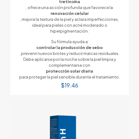
tretinoína
, ofrece una acción profunda que favorece la
renovación celular
, mejora la textura de la piel y aclara imperfecciones,
ideal para pieles con acné moderado o
hiperpigmentación.
Su fórmula ayuda a
controlar la producción de sebo
, prevenir nuevos brotes y reducir marcas residuales.
Debe aplicarse por la noche sobre la piel limpia y
complementarse con
protección solar diaria
para proteger la piel sensible durante el tratamiento.
$
19.46