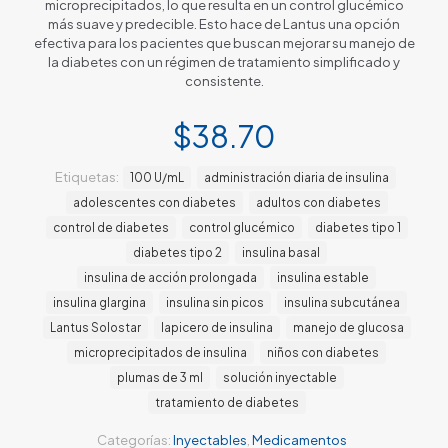
microprecipitados, lo que resulta en un control glucémico
más suave y predecible. Esto hace de Lantus una opción
efectiva para los pacientes que buscan mejorar su manejo de
la diabetes con un régimen de tratamiento simplificado y
consistente.
$
38.70
Etiquetas:
100 U/mL
administración diaria de insulina
adolescentes con diabetes
adultos con diabetes
control de diabetes
control glucémico
diabetes tipo 1
diabetes tipo 2
insulina basal
insulina de acción prolongada
insulina estable
insulina glargina
insulina sin picos
insulina subcutánea
Lantus Solostar
lapicero de insulina
manejo de glucosa
microprecipitados de insulina
niños con diabetes
plumas de 3 ml
solución inyectable
tratamiento de diabetes
Categorías:
Inyectables
,
Medicamentos