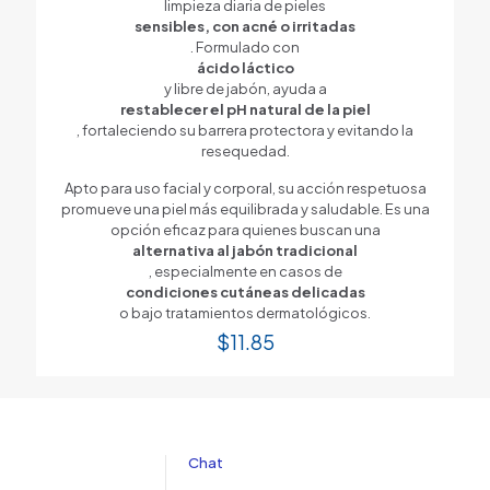
limpieza diaria de pieles
sensibles, con acné o irritadas
. Formulado con
ácido láctico
y libre de jabón, ayuda a
restablecer el pH natural de la piel
, fortaleciendo su barrera protectora y evitando la
resequedad.
Apto para uso facial y corporal, su acción respetuosa
promueve una piel más equilibrada y saludable. Es una
opción eficaz para quienes buscan una
alternativa al jabón tradicional
, especialmente en casos de
condiciones cutáneas delicadas
o bajo tratamientos dermatológicos.
$
11.85
Chat