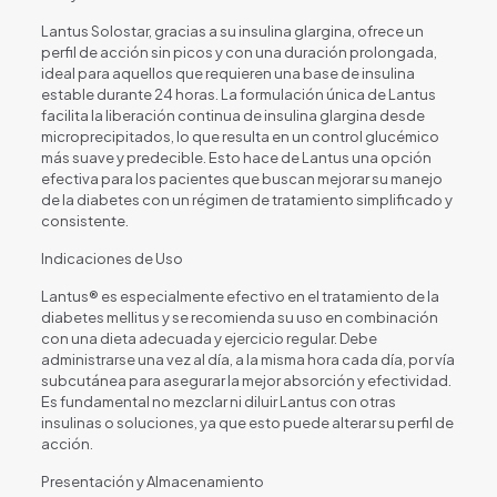
Lantus Solostar, gracias a su insulina glargina, ofrece un
perfil de acción sin picos y con una duración prolongada,
ideal para aquellos que requieren una base de insulina
estable durante 24 horas. La formulación única de Lantus
facilita la liberación continua de insulina glargina desde
microprecipitados, lo que resulta en un control glucémico
más suave y predecible. Esto hace de Lantus una opción
efectiva para los pacientes que buscan mejorar su manejo
de la diabetes con un régimen de tratamiento simplificado y
consistente.
Indicaciones de Uso
Lantus® es especialmente efectivo en el tratamiento de la
diabetes mellitus y se recomienda su uso en combinación
con una dieta adecuada y ejercicio regular. Debe
administrarse una vez al día, a la misma hora cada día, por vía
subcutánea para asegurar la mejor absorción y efectividad.
Es fundamental no mezclar ni diluir Lantus con otras
insulinas o soluciones, ya que esto puede alterar su perfil de
acción.
Presentación y Almacenamiento