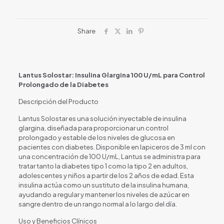
Share
Lantus Solostar: Insulina Glargina 100 U/mL para Control
Prolongado de la Diabetes
Descripción del Producto
Lantus Solostar es una solución inyectable de insulina
glargina, diseñada para proporcionar un control
prolongado y estable de los niveles de glucosa en
pacientes con diabetes. Disponible en lapiceros de 3 ml con
una concentración de 100 U/mL, Lantus se administra para
tratar tanto la diabetes tipo 1 como la tipo 2 en adultos,
adolescentes y niños a partir de los 2 años de edad. Esta
insulina actúa como un sustituto de la insulina humana,
ayudando a regular y mantener los niveles de azúcar en
sangre dentro de un rango normal a lo largo del día.
Uso y Beneficios Clínicos