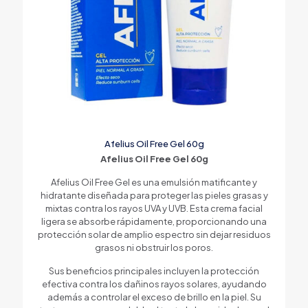
Afelius Oil Free Gel 60g
Afelius Oil Free Gel 60g
Afelius Oil Free Gel es una emulsión matificante y
hidratante diseñada para proteger las pieles grasas y
mixtas contra los rayos UVA y UVB. Esta crema facial
ligera se absorbe rápidamente, proporcionando una
protección solar de amplio espectro sin dejar residuos
grasos ni obstruir los poros.
Sus beneficios principales incluyen la protección
efectiva contra los dañinos rayos solares, ayudando
además a controlar el exceso de brillo en la piel. Su