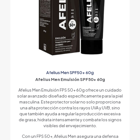
Afelius Men SPF50+ 60g
Afelius Men Emulsión SPF50+ 60g
Afelius Men Emulsión FPS 50+ 60g ofrece un cuidado
solar avanzado diseñado específicamente para la piel
masculina. Este protector solar no solo proporciona
una alta protección contra los rayos UVA y UVB, sino
que también ayuda a regular la producción excesiva
de grasa, hidrata intensamente y combate los signos
visibles del envejecimiento.
Con un FPS 50+, Afelius Men asegura una defensa