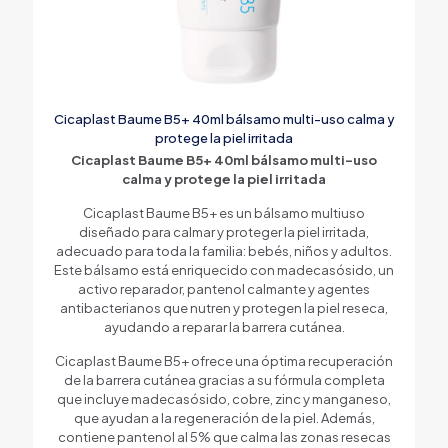
Cicaplast Baume B5+ 40ml bálsamo multi-uso calma y
protege la piel irritada
Cicaplast Baume B5+ 40ml bálsamo multi-uso
calma y protege la piel irritada
Cicaplast Baume B5+ es un bálsamo multiuso
diseñado para calmar y proteger la piel irritada,
adecuado para toda la familia: bebés, niños y adultos.
Este bálsamo está enriquecido con madecasósido, un
activo reparador, pantenol calmante y agentes
antibacterianos que nutren y protegen la piel reseca,
ayudando a reparar la barrera cutánea.
Cicaplast Baume B5+ ofrece una óptima recuperación
de la barrera cutánea gracias a su fórmula completa
que incluye madecasósido, cobre, zinc y manganeso,
que ayudan a la regeneración de la piel. Además,
contiene pantenol al 5% que calma las zonas resecas