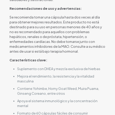
Recomendaciones de uso y advertencias:
Se recomienda tomar una cápsula hasta dos veces al día
para obtener mejores resultados. Este producto no está
destinado para su uso en personas menores de 40 años y
no es recomendado para aquellos con problemas
hepáticos, renales o de próstata, hipertensión, o
enfermedades cardíacas. No debe tomarse junto con
medicamentos inhibidores de la MAO. Consulte a su médico
antes de usar si está bajo terapia hormonal.
Características clave:
Suplemento con DHEA y mezcla exclusiva de hierbas
Mejora el rendimiento, la resistencia y la vitalidad
masculina
Contiene Yohimbe, Horny Goat Weed, Muira Puama,
Ginseng Coreano, entre otros
Apoya el sistema inmunológico y la concentración
mental
Formato de 60 cápsulas fáciles de consumir