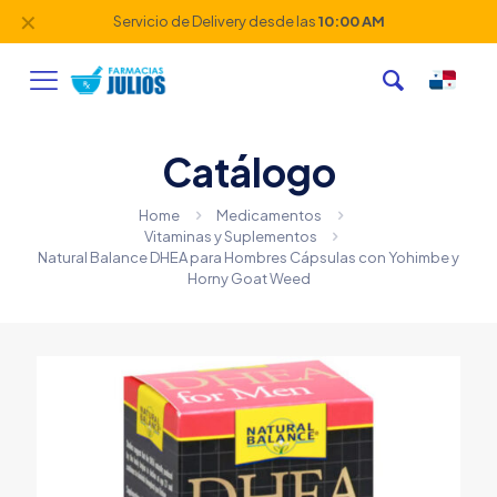
✕
Servicio de Delivery desde las
10:00 AM
Catálogo
Home
Medicamentos
Vitaminas y Suplementos
Natural Balance DHEA para Hombres Cápsulas con Yohimbe y
Horny Goat Weed