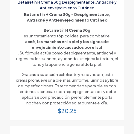
Betarretín H Crema 30g Despigmentante, Antiacné y
Antienvejecimiento Cutáneo
Betarretín H Crema 30g – Despigmentante,
Antiacné y Antienvejecimiento Cutáneo
Betarretín H Crema 30g
es un tratamiento tópico ideal para combatir el
acné, las manchas en la piel y los signos de
envejecimiento causados por el sol
. Su fórmula actúa como despigmentante, antiacné y
regenerador cutáneo, ayudando a mejorar la textura, el
tono y la apariencia general de la piel.
Gracias a su acción exfoliante y renovadora, esta
crema promueve una piel más uniforme, luminosa y libre
de imperfecciones. Es recomendada para pieles con
tendencia acneica o con hiperpigmentación, y debe
aplicarse con precaución, preferiblemente por la
noche y con protección solar durante el día.
$
20.25