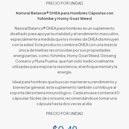
PRECIO POR UNIDAD
Natural Balance® DHEA para Hombres Cápsulas con
Yohimbe y Horny Goat Weed
Natural Balance® DHEA para Hombres es un suplemento
diseñado para apoyar la vitalidad y el rendimiento masculino,
especialmente a medida que los niveles de DHEA disminuyen
con la edad. Este producto combina DHEA con una mezcla
única de hierbas reconocidas por sus propiedades
energizantes, como Yohimbe, Horny Goat Weed, Ginseng
Coreano y Muira Puama, que han sido tradicionalmente
utilizadas para mejorar la resistencia, el enfoque mental y la
energía.
Ideal para hombres que buscan mantener su rendimiento y
bienestar general, este suplemento también contribuye al
soporte del sistema inmunológico. Cada envase contiene 60
cápsulas fáciles de consumir, recomendándose tomar una
cápsula hasta dos veces al día.
PRECIO POR UNIDAD