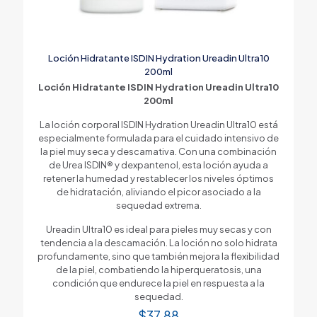
Loción Hidratante ISDIN Hydration Ureadin Ultra10
200ml
Loción Hidratante ISDIN Hydration Ureadin Ultra10
200ml
La loción corporal ISDIN Hydration Ureadin Ultra10 está
especialmente formulada para el cuidado intensivo de
la piel muy seca y descamativa. Con una combinación
de Urea ISDIN® y dexpantenol, esta loción ayuda a
retener la humedad y restablecer los niveles óptimos
de hidratación, aliviando el picor asociado a la
sequedad extrema.
Ureadin Ultra10 es ideal para pieles muy secas y con
tendencia a la descamación. La loción no solo hidrata
profundamente, sino que también mejora la flexibilidad
de la piel, combatiendo la hiperqueratosis, una
condición que endurece la piel en respuesta a la
sequedad.
$
37.88