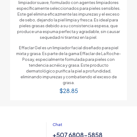
limpiador suave, formulado con agentes limpiadores
específicamente seleccionados para pieles sensibles.
Este gel elimina eficazmente las impurezas y el exceso
de sebo, dejando la piel limpia y fresca. Es ideal para
pieles grasas debido a su consistencia espesa, que
produce una espuma perfecta y agradable, sin causar
sequedad ni tirantez en la piel.
Effaclar Gel es un limpiador facial diseñado para piel
mixta y grasa. Es parte de la gama Effaclar de La Roche-
Posay, especialmente formulada para pieles con
tendencia acnéica y grasa. Este producto
dermatológico purifica la piel a profundidad,
eliminando impurezas y combatiendo el exceso de
grasa.
$
28.85
Chat
+507 6808-5858