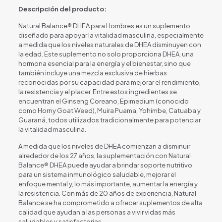
Descripción del producto:
Natural Balance® DHEA para Hombres es un suplemento
diseñado para apoyar la vitalidad masculina, especialmente
a medida que los niveles naturales de DHEA disminuyen con
la edad. Este suplemento no solo proporciona DHEA, una
hormona esencial para la energía y el bienestar, sino que
también incluye una mezcla exclusiva de hierbas
reconocidas por su capacidad para mejorar el rendimiento,
la resistencia y el placer. Entre estos ingredientes se
encuentran el Ginseng Coreano, Epimedium (conocido
como Horny Goat Weed), Muira Puama, Yohimbe, Catuaba y
Guaraná, todos utilizados tradicionalmente para potenciar
la vitalidad masculina.
A medida que los niveles de DHEA comienzan a disminuir
alrededor de los 27 años, la suplementación con Natural
Balance® DHEA puede ayudar a brindar soporte nutritivo
para un sistema inmunológico saludable, mejorar el
enfoque mental y, lo más importante, aumentar la energía y
la resistencia. Con más de 20 años de experiencia, Natural
Balance se ha comprometido a ofrecer suplementos de alta
calidad que ayudan a las personas a vivir vidas más
saludables y satisfactorias.