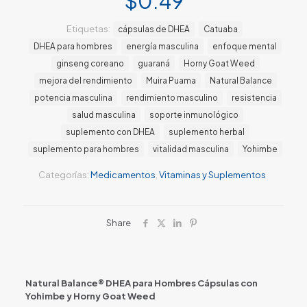
$
0.49
Etiquetas:
cápsulas de DHEA
Catuaba
DHEA para hombres
energía masculina
enfoque mental
ginseng coreano
guaraná
Horny Goat Weed
mejora del rendimiento
Muira Puama
Natural Balance
potencia masculina
rendimiento masculino
resistencia
salud masculina
soporte inmunológico
suplemento con DHEA
suplemento herbal
suplemento para hombres
vitalidad masculina
Yohimbe
Categorías:
Medicamentos
,
Vitaminas y Suplementos
Share
Natural Balance® DHEA para Hombres Cápsulas con
Yohimbe y Horny Goat Weed