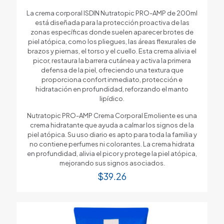
La crema corporal ISDIN Nutratopic PRO-AMP de 200ml
está diseñada para la protección proactiva de las
zonas específicas donde suelen aparecer brotes de
piel atópica, como los pliegues, las áreas flexurales de
brazos y piernas, el torso y el cuello. Esta crema alivia el
picor, restaura la barrera cutánea y activa la primera
defensa de la piel, ofreciendo una textura que
proporciona confort inmediato, protección e
hidratación en profundidad, reforzando el manto
lipídico.
Nutratopic PRO-AMP Crema Corporal Emoliente es una
crema hidratante que ayuda a calmar los signos de la
piel atópica. Su uso diario es apto para toda la familia y
no contiene perfumes ni colorantes. La crema hidrata
en profundidad, alivia el picor y protege la piel atópica,
mejorando sus signos asociados.
$
39.26